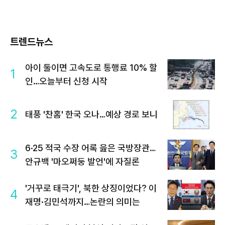
트렌드뉴스
아이 둘이면 고속도로 통행료 10% 할
1
인…오늘부터 신청 시작
2
태풍 '찬홈' 한국 오나…예상 경로 보니
6·25 적국 수장 어록 읊은 국방장관…
3
안규백 '마오쩌둥 발언'에 자질론
'거꾸로 태극기', 북한 상징이었다? 이
4
재명·김민석까지…논란의 의미는