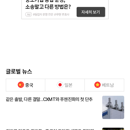
글로벌 뉴스
중국
일본
베트남
같은 출발, 다른 결말...CXMT와 푸젠진화의 첫 단추