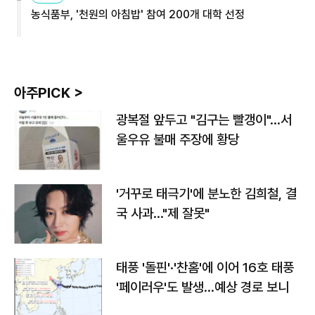
농식품부, '천원의 아침밥' 참여 200개 대학 선정
아주PICK >
광복절 앞두고 "김구는 빨갱이"…서
울우유 불매 주장에 황당
'거꾸로 태극기'에 분노한 김희철, 결
국 사과…"제 잘못"
태풍 '돌핀'·'찬홈'에 이어 16호 태풍
'페이러우'도 발생…예상 경로 보니