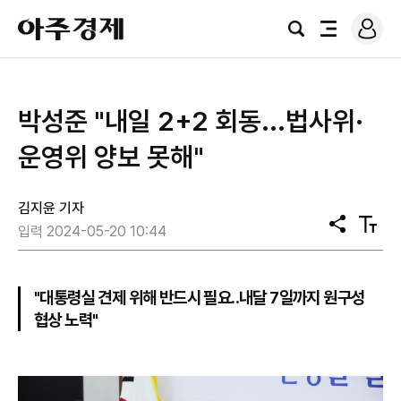
로
아
그
검
전
주
인
색
체
경
메
제
뉴
박성준 "내일 2+2 회동...법사위·
운영위 양보 못해"
김지윤 기자
공
텍
입력 2024-05-20 10:44
유
스
트
크
기
"대통령실 견제 위해 반드시 필요..내달 7일까지 원구성
협상 노력"