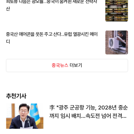
희토류 다음은 광모듈…중국이 움켜쥔 새로운 전략자
산
중국산 에어콘을 웃돈 주고 산다...유럽 열광시킨 메이
디
중국뉴스
더보기
추천기사
李 "광주 군공항 기능, 2028년 중순
까지 임시 배치…속도전 넘어 전격
전"