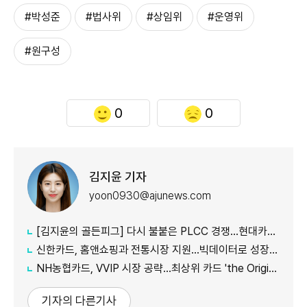
#박성준
#법사위
#상임위
#운영위
#원구성
0
0
김지윤 기자
yoon0930@ajunews.com
[김지윤의 골든피그] 다시 불붙은 PLCC 경쟁…현대카드 '동맹 재편' 시험대
신한카드, 홈앤쇼핑과 전통시장 지원…빅데이터로 성장 가능성 찾는다
NH농협카드, VVIP 시장 공략…최상위 카드 'the Origins' 출시
기자의 다른기사