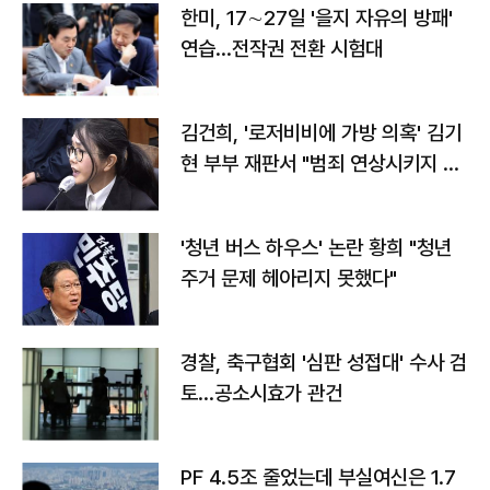
한미, 17∼27일 '을지 자유의 방패'
연습…전작권 전환 시험대
김건희, '로저비비에 가방 의혹' 김기
현 부부 재판서 "범죄 연상시키지 말
라"
'청년 버스 하우스' 논란 황희 "청년
주거 문제 헤아리지 못했다"
경찰, 축구협회 '심판 성접대' 수사 검
토…공소시효가 관건
PF 4.5조 줄었는데 부실여신은 1.7