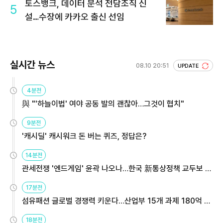
토스뱅크, 데이터 분석 전담조직 신
5
설…수장에 카카오 출신 선임
실시간 뉴스
08.10 20:51
UPDATE
4분전
與 "'하늘이법' 여야 공동 발의 괜찮아…그것이 협치"
9분전
'캐시딜' 캐시워크 돈 버는 퀴즈, 정답은?
14분전
관세전쟁 '엔드게임' 윤곽 나오나…한국 新통상정책 교두보 활
용해야
17분전
섬유패션 글로벌 경쟁력 키운다…산업부 15개 과제 180억 지
원
18분전