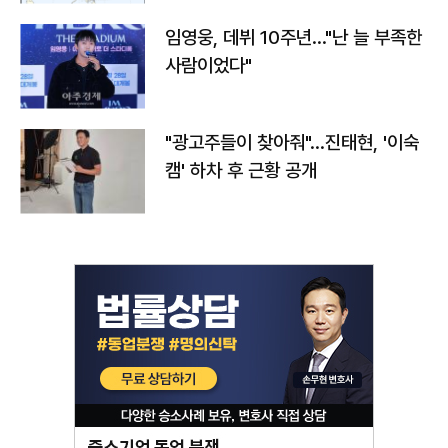
임영웅, 데뷔 10주년…"난 늘 부족한
사람이었다"
"광고주들이 찾아줘"…진태현, '이숙
캠' 하차 후 근황 공개