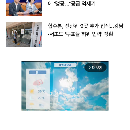
에 '맹공'…"공급 억제기"
합수본, 선관위 9곳 추가 압색…강남
·서초도 '투표율 허위 입력' 정황
더보기
arrow_forward_ios
Unmute