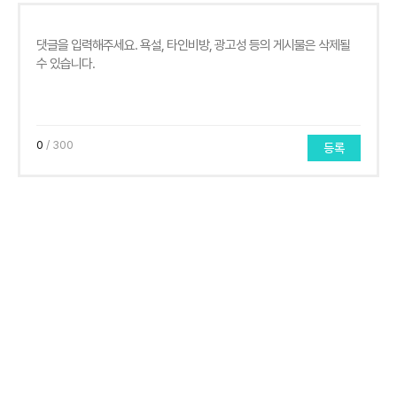
0
/ 300
등록