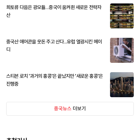
희토류 다음은 광모듈…중국이 움켜쥔 새로운 전략자
산
중국산 에어콘을 웃돈 주고 산다...유럽 열광시킨 메이
디
스티븐 로치 '과거의 홍콩'은 끝났지만 '새로운 홍콩'은
진행중
중국뉴스
더보기