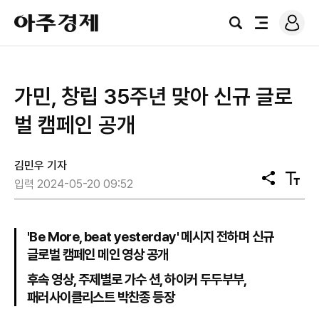
로
아
그
검
전
주
인
색
체
경
메
제
뉴
가민, 창립 35주년 맞아 신규 글로
벌 캠페인 공개
김민우 기자
공
텍
입력 2024-05-20 09:52
유
스
트
크
기
'Be More, beat yesterday' 메시지 전하며 신규
글로벌 캠페인 메인 영상 공개
후속 영상, 주제별로 가수 션, 하이커 두두부부,
패러사이클리스트 박찬종 등장