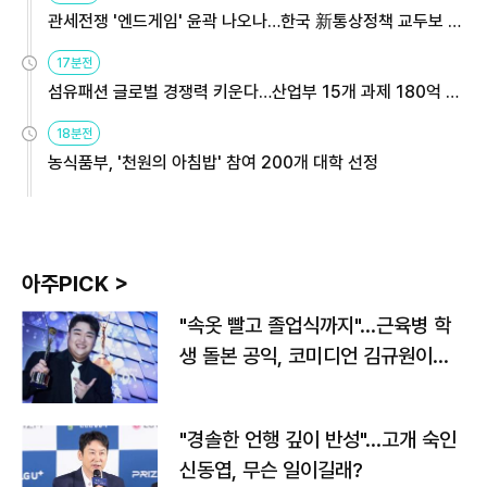
관세전쟁 '엔드게임' 윤곽 나오나…한국 新통상정책 교두보 활
용해야
17분전
섬유패션 글로벌 경쟁력 키운다…산업부 15개 과제 180억 지
원
18분전
농식품부, '천원의 아침밥' 참여 200개 대학 선정
아주PICK >
"속옷 빨고 졸업식까지"…근육병 학
생 돌본 공익, 코미디언 김규원이었
다
"경솔한 언행 깊이 반성"…고개 숙인
신동엽, 무슨 일이길래?