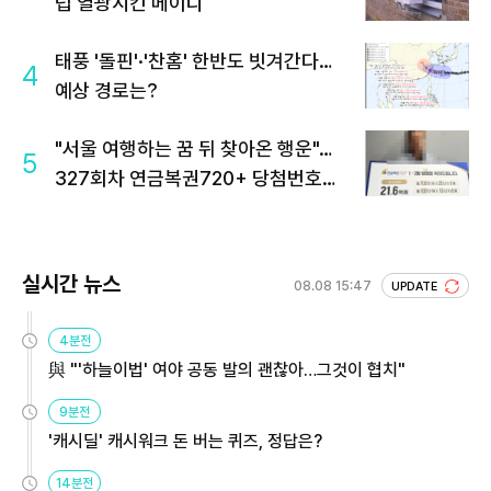
럽 열광시킨 메이디
태풍 '돌핀'·'찬홈' 한반도 빗겨간다…
4
예상 경로는?
"서울 여행하는 꿈 뒤 찾아온 행운"…
5
327회차 연금복권720+ 당첨번호조
회 주목
실시간 뉴스
08.08 15:47
UPDATE
4분전
與 "'하늘이법' 여야 공동 발의 괜찮아…그것이 협치"
9분전
'캐시딜' 캐시워크 돈 버는 퀴즈, 정답은?
14분전