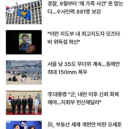
경찰, 9월부터 '제 가족 사건' 못 맡는
다…수사인력 881명 보강
"이란 지도부 내 최고지도자 모즈타
바 위독설 확산"
서울 낮 35도 무더위 계속…동해안
최대 150㎜ 폭우
李대통령 "군, 내란 이후 신뢰 회복
해야…지휘부 헌신해달라"
與, 부동산 세제 개편안 비판 오세훈