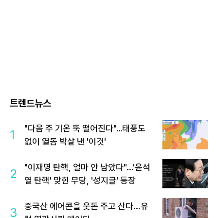
트렌드뉴스
"다음 주 기온 뚝 떨어진다"…태풍도
1
없이 열돔 박살 낸 '이것'
"이재명 탄핵, 얼마 안 남았다"...'윤석
2
열 탄핵' 맞힌 무당, '성지글' 등장
중국산 에어콘을 웃돈 주고 산다...유
3