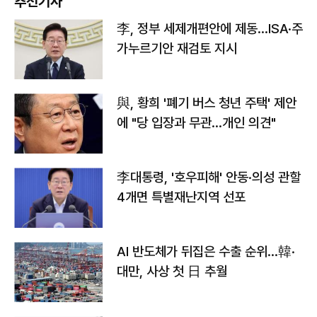
추천기사
李, 정부 세제개편안에 제동…ISA·주
가누르기안 재검토 지시
與, 황희 '폐기 버스 청년 주택' 제안
에 "당 입장과 무관…개인 의견"
李대통령, '호우피해' 안동·의성 관할
4개면 특별재난지역 선포
AI 반도체가 뒤집은 수출 순위…韓·
대만, 사상 첫 日 추월