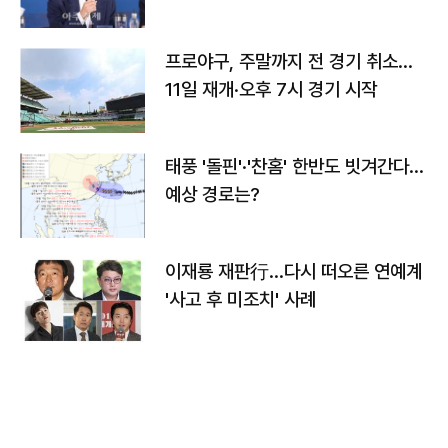
프로야구, 주말까지 전 경기 취소…
11일 재개·오후 7시 경기 시작
태풍 '돌핀'·'찬홈' 한반도 빗겨간다…
예상 경로는?
이재룡 재판行…다시 떠오른 연예계
'사고 후 미조치' 사례