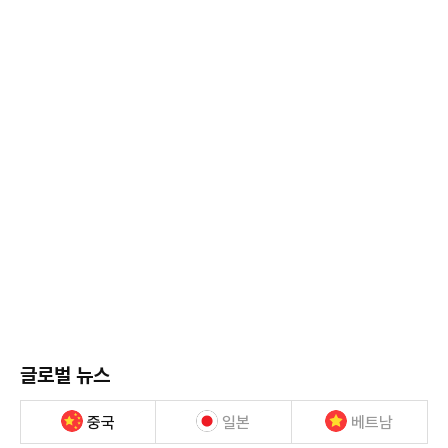
글로벌 뉴스
중국
일본
베트남