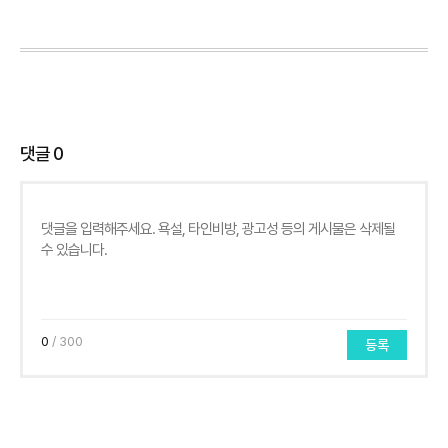
댓글
0
0
/ 300
등록