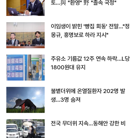
토…與 "환영" 野 "졸속 국정"
이임생이 밝힌 '빵집 회동' 전말…"정
몽규, 홍명보로 하라 지시"
주유소 기름값 12주 연속 하락…L당
1800원대 유지
불볕더위에 온열질환자 202명 발
생…3명 숨져
전국 무더위 지속…동해안 강한 비