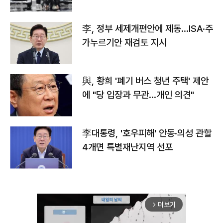
李, 정부 세제개편안에 제동…ISA·주
가누르기안 재검토 지시
與, 황희 '폐기 버스 청년 주택' 제안
에 "당 입장과 무관…개인 의견"
李대통령, '호우피해' 안동·의성 관할
4개면 특별재난지역 선포
더보기
arrow_forward_ios