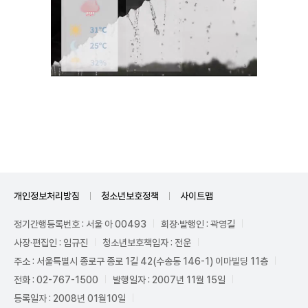
Unmute
개인정보처리방침
청소년보호정책
사이트맵
정기간행등록번호 : 서울 아 00493
회장·발행인 : 곽영길
사장·편집인 : 임규진
청소년보호책임자 : 전운
주소 : 서울특별시 종로구 종로 1길 42(수송동 146-1) 이마빌딩 11층
전화 : 02-767-1500
발행일자 : 2007년 11월 15일
등록일자 : 2008년 01월10일