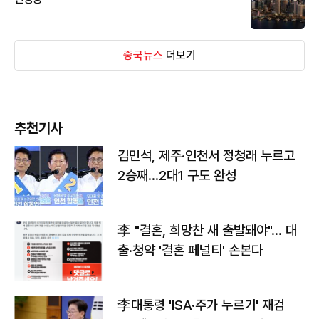
중국뉴스
더보기
추천기사
김민석, 제주·인천서 정청래 누르고
2승째…2대1 구도 완성
李 "결혼, 희망찬 새 출발돼야"… 대
출·청약 '결혼 페널티' 손본다
李대통령 'ISA·주가 누르기' 재검