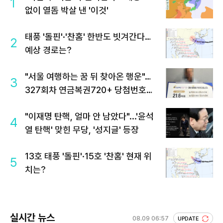
1
없이 열돔 박살 낸 '이것'
태풍 '돌핀'·'찬홈' 한반도 빗겨간다…
2
예상 경로는?
"서울 여행하는 꿈 뒤 찾아온 행운"…
3
327회차 연금복권720+ 당첨번호조
회 주목
"이재명 탄핵, 얼마 안 남았다"...'윤석
4
열 탄핵' 맞힌 무당, '성지글' 등장
13호 태풍 '돌핀'·15호 '찬홈' 현재 위
5
치는?
실시간 뉴스
08.09 06:57
UPDATE