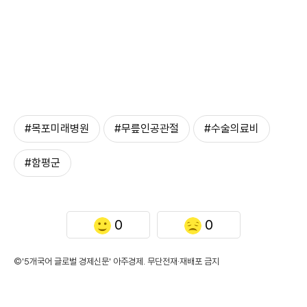
#목포미래병원
#무릎인공관절
#수술의료비
#함평군
0
0
©'5개국어 글로벌 경제신문' 아주경제. 무단전재·재배포 금지