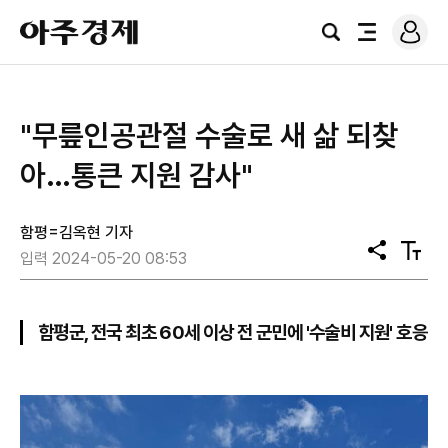
로
아
그
검
전
주
인
색
체
경
메
제
뉴
"무릎인공관절 수술로 새 삶 되찾
아…통큰 지원 감사"
함평=김옥현 기자
공
텍
입력 2024-05-20 08:53
유
스
트
크
기
함평군, 전국 최초 60세 이상 전 군민에 '수술비 지원' 호응