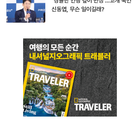
"경솔한 언행 깊이 반성"…고개 숙인
신동엽, 무슨 일이길래?