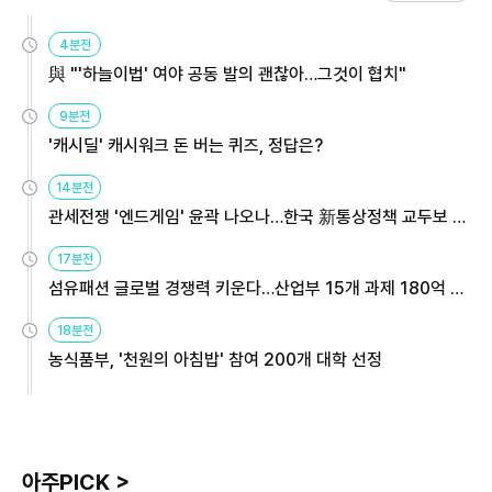
4분전
與 "'하늘이법' 여야 공동 발의 괜찮아…그것이 협치"
9분전
'캐시딜' 캐시워크 돈 버는 퀴즈, 정답은?
14분전
관세전쟁 '엔드게임' 윤곽 나오나…한국 新통상정책 교두보 활
용해야
17분전
섬유패션 글로벌 경쟁력 키운다…산업부 15개 과제 180억 지
원
18분전
농식품부, '천원의 아침밥' 참여 200개 대학 선정
아주PICK >