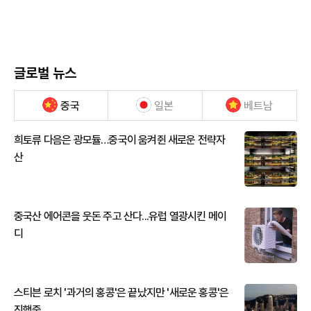
글로벌 뉴스
중국
일본
베트남
희토류 다음은 광모듈…중국이 움켜쥔 새로운 전략자
산
중국산 에어콘을 웃돈 주고 산다...유럽 열광시킨 메이
디
스티븐 로치 '과거의 홍콩'은 끝났지만 '새로운 홍콩'은
진행중