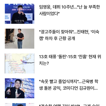
임영웅, 데뷔 10주년…"난 늘 부족한
사람이었다"
"광고주들이 찾아줘"…진태현, '이숙
캠' 하차 후 근황 공개
13호 태풍 '돌핀'·15호 '찬홈' 현재 위
치는?
"속옷 빨고 졸업식까지"…근육병 학
생 돌본 공익, 코미디언 김규원이었
다