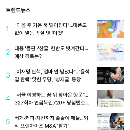
트렌드뉴스
"다음 주 기온 뚝 떨어진다"…태풍도
1
없이 열돔 박살 낸 '이것'
태풍 '돌핀'·'찬홈' 한반도 빗겨간다…
2
예상 경로는?
"이재명 탄핵, 얼마 안 남았다"...'윤석
3
열 탄핵' 맞힌 무당, '성지글' 등장
"서울 여행하는 꿈 뒤 찾아온 행운"…
4
327회차 연금복권720+ 당첨번호조
회 주목
버거·커피·치킨까지 줄줄이 매물…외
5
식 프랜차이즈 M&A '활기'