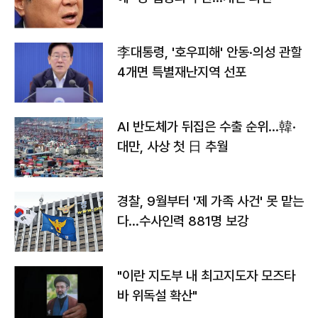
李대통령, '호우피해' 안동·의성 관할
4개면 특별재난지역 선포
AI 반도체가 뒤집은 수출 순위…韓·
대만, 사상 첫 日 추월
경찰, 9월부터 '제 가족 사건' 못 맡는
다…수사인력 881명 보강
"이란 지도부 내 최고지도자 모즈타
바 위독설 확산"