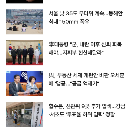
서울 낮 35도 무더위 계속…동해안
최대 150㎜ 폭우
李대통령 "군, 내란 이후 신뢰 회복
해야…지휘부 헌신해달라"
與, 부동산 세제 개편안 비판 오세훈
에 '맹공'…"공급 억제기"
합수본, 선관위 9곳 추가 압색…강남
·서초도 '투표율 허위 입력' 정황