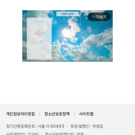
더보기
arrow_forward_ios
Unmute
개인정보처리방침
청소년보호정책
사이트맵
정기간행등록번호 : 서울 아 00493
회장·발행인 : 곽영길
사장·편집인 : 임규진
청소년보호책임자 : 전운