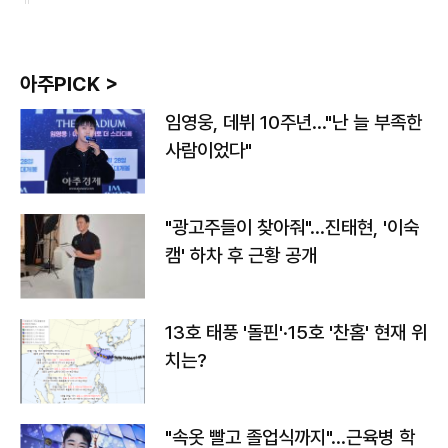
아주PICK >
임영웅, 데뷔 10주년…"난 늘 부족한
사람이었다"
"광고주들이 찾아줘"…진태현, '이숙
캠' 하차 후 근황 공개
13호 태풍 '돌핀'·15호 '찬홈' 현재 위
치는?
"속옷 빨고 졸업식까지"…근육병 학