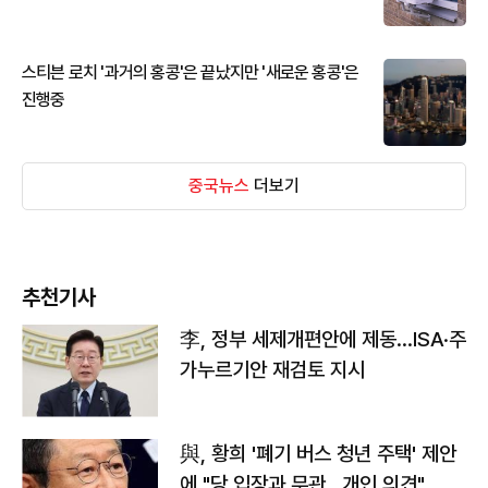
스티븐 로치 '과거의 홍콩'은 끝났지만 '새로운 홍콩'은
진행중
중국뉴스
더보기
추천기사
李, 정부 세제개편안에 제동…ISA·주
가누르기안 재검토 지시
與, 황희 '폐기 버스 청년 주택' 제안
에 "당 입장과 무관…개인 의견"