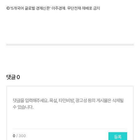
©'5개국어 글로벌 경제신문' 아주경제. 무단전재·재배포 금지
댓글
0
0
/ 300
등록