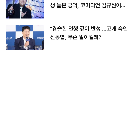
생 돌본 공익, 코미디언 김규원이었
다
"경솔한 언행 깊이 반성"…고개 숙인
신동엽, 무슨 일이길래?