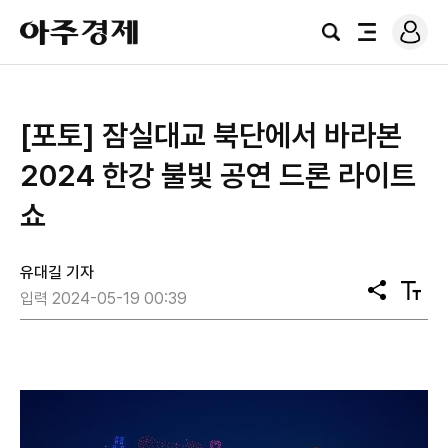
로
아
그
검
전
주
인
색
체
경
메
제
뉴
[포토] 잠실대교 북단에서 바라본
2024 한강 불빛 공연 드론 라이트
쇼
유대길 기자
공
텍
입력 2024-05-19 00:39
유
스
트
크
기