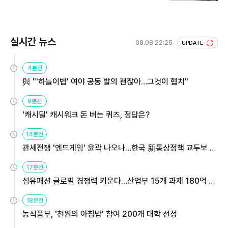
실시간 뉴스
08.08 22:25
UPDATE
4분전
與 "'하늘이법' 여야 공동 발의 괜찮아…그것이 협치"
9분전
'캐시딜' 캐시워크 돈 버는 퀴즈, 정답은?
14분전
관세전쟁 '엔드게임' 윤곽 나오나…한국 新통상정책 교두보 활
용해야
17분전
섬유패션 글로벌 경쟁력 키운다…산업부 15개 과제 180억 지
원
18분전
농식품부, '천원의 아침밥' 참여 200개 대학 선정