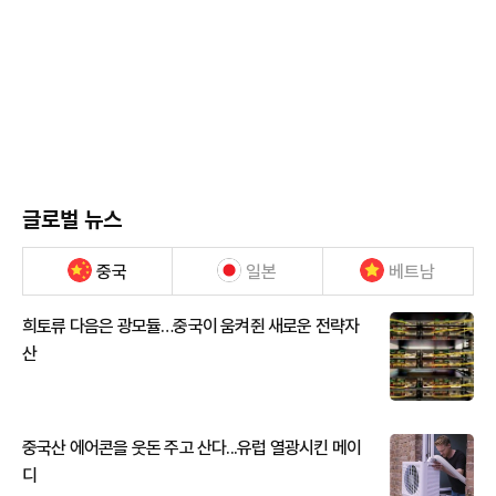
글로벌 뉴스
중국
일본
베트남
희토류 다음은 광모듈…중국이 움켜쥔 새로운 전략자
산
중국산 에어콘을 웃돈 주고 산다...유럽 열광시킨 메이
디