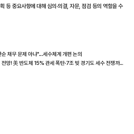
 등 중요사항에 대해 심의·의결, 자문, 점검 등의 역할을 수
 채무 문제 아냐"...세수체계 개편 논의
"폭락장에도 코스피 1만2천 간다" 월가의 충격 전망! 美 반도체 15% 관세 폭탄·7조 빚 경기도 세수 전쟁까지