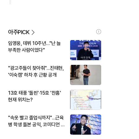
아주PICK
임영웅, 데뷔 10주년…"난 늘
부족한 사람이었다"
"광고주들이 찾아줘"…진태현,
'이숙캠' 하차 후 근황 공개
13호 태풍 '돌핀'·15호 '찬홈'
현재 위치는?
"속옷 빨고 졸업식까지"…근육
병 학생 돌본 공익, 코미디언 김
규원이었다