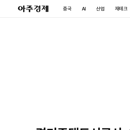
아
중국
AI
산업
재테크
주
경
제