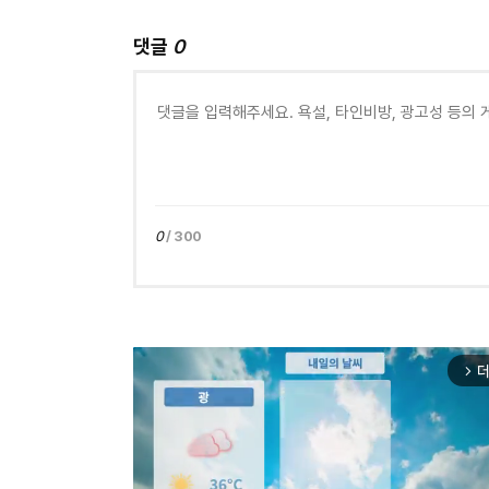
댓글
0
0
/ 300
더
arrow_forward_ios