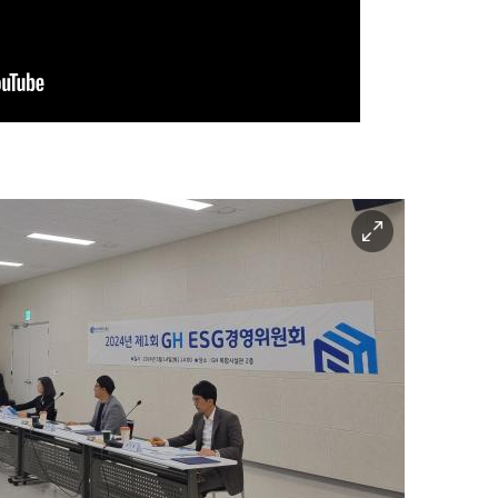
이
미
지
확
대