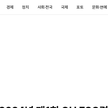
경제
정치
사회·전국
국제
포토
문화·연예