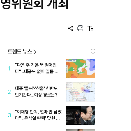
경영위원회 개최
공
프
텍
유
린
스
트
트
크
기
트렌드 뉴스
"다음 주 기온 뚝 떨어진
1
다"…태풍도 없이 열돔 박
살 낸 '이것'
태풍 '돌핀'·'찬홈' 한반도
2
빗겨간다…예상 경로는?
"이재명 탄핵, 얼마 안 남았
3
다"...'윤석열 탄핵' 맞힌 무
당, '성지글' 등장