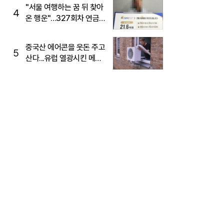
"서울 여행하는 꿈 뒤 찾아
4
온 행운"…327회차 연금
복권720+ 당첨번호조회
주목
중국산 에어콘을 웃돈 주고
5
산다...유럽 열광시킨 메이
디