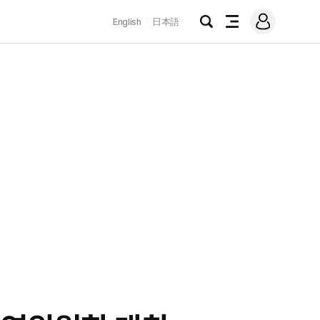
로
English
日本語
그
검
전
인
색
체
메
뉴