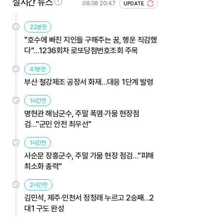
실시간 뉴스
08.08 20:47
UPDATE
22분전
"호수에 빠진 지인들 구해주는 꿈, 행운 직감했
다"…1236회차 로또당첨번호조회 주목
41분전
부산 철강제조 공장서 화재…대응 1단계 발령
1시간전
명현관 해남군수, 주말 폭염·가뭄 현장점
검…"군민 안전 최우선"
1시간전
사순문 장흥군수, 주말 가뭄 현장 점검…"피해
최소화 총력"
2시간전
김민석, 제주·인천서 정청래 누르고 2승째…2
대1 구도 완성