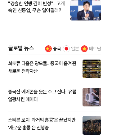
"경솔한 언행 깊이 반성"…고개
숙인 신동엽, 무슨 일이길래?
글로벌 뉴스
중국
일본
베트남
희토류 다음은 광모듈…중국이 움켜쥔
새로운 전략자산
중국산 에어콘을 웃돈 주고 산다...유럽
열광시킨 메이디
스티븐 로치 '과거의 홍콩'은 끝났지만
'새로운 홍콩'은 진행중