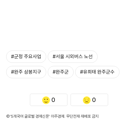
#군정 주요사업
#서울 시외버스 노선
#완주 삼봉지구
#완주군
#유희태 완주군수
0
0
©'5개국어 글로벌 경제신문' 아주경제. 무단전재·재배포 금지