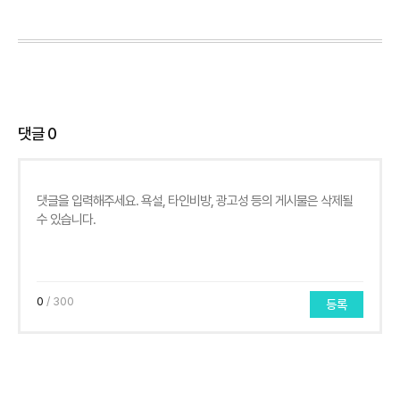
댓글
0
0
/ 300
등록