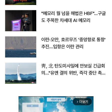
자
"메모리 월 넘을 해법은 HBF"…구글
도 주목한 차세대 AI 메모리
이란·오만, 호르무즈 '중앙항로 통항'
추진…입항은 이란 관리
靑, 北 탄도미사일에 안보실 긴급회
의…"유엔 결의 위반, 즉각 중단 촉
구"
더보기
arrow_forward_ios