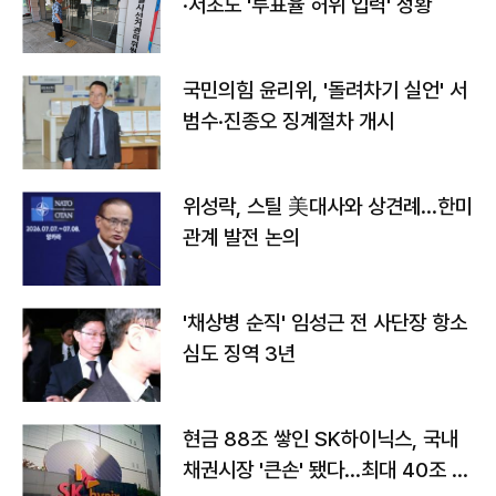
·서초도 '투표율 허위 입력' 정황
국민의힘 윤리위, '돌려차기 실언' 서
범수·진종오 징계절차 개시
위성락, 스틸 美대사와 상견례…한미
관계 발전 논의
'채상병 순직' 임성근 전 사단장 항소
심도 징역 3년
현금 88조 쌓인 SK하이닉스, 국내
채권시장 '큰손' 됐다…최대 40조 투