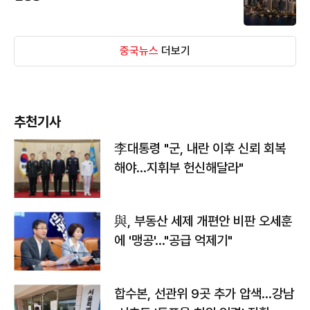
중국뉴스
더보기
추천기사
李대통령 "군, 내란 이후 신뢰 회복
해야…지휘부 헌신해달라"
與, 부동산 세제 개편안 비판 오세훈
에 '맹공'…"공급 억제기"
합수본, 선관위 9곳 추가 압색…강남