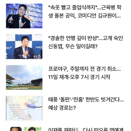
"속옷 빨고 졸업식까지"…근육병 학
생 돌본 공익, 코미디언 김규원이었
다
"경솔한 언행 깊이 반성"…고개 숙인
신동엽, 무슨 일이길래?
프로야구, 주말까지 전 경기 취소…
11일 재개·오후 7시 경기 시작
태풍 '돌핀'·'찬홈' 한반도 빗겨간다…
예상 경로는?
이재룡 재판行…다시 떠오른 연예계