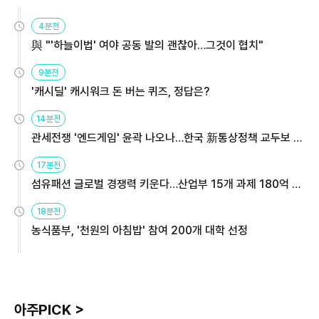
4분전
與 "'하늘이법' 여야 공동 발의 괜찮아…그것이 협치"
9분전
'캐시딜' 캐시워크 돈 버는 퀴즈, 정답은?
14분전
관세전쟁 '엔드게임' 윤곽 나오나…한국 新통상정책 교두보 활
용해야
17분전
섬유패션 글로벌 경쟁력 키운다…산업부 15개 과제 180억 지
원
18분전
농식품부, '천원의 아침밥' 참여 200개 대학 선정
아주PICK >