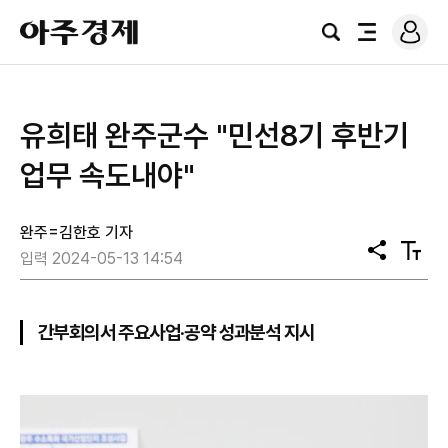
로
아
그
검
전
주
인
색
체
경
메
제
뉴
유희태 완주군수 "민선8기 후반기
업무 속도내야"
완주=김한호 기자
공
텍
입력 2024-05-13 14:54
유
스
트
크
기
간부회의서 주요사업‧공약 성과분석 지시