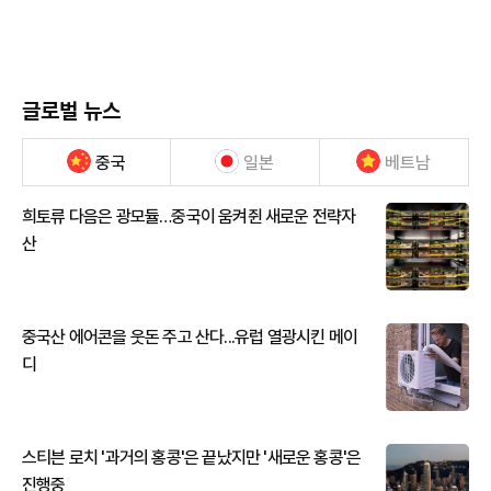
글로벌 뉴스
중국
일본
베트남
희토류 다음은 광모듈…중국이 움켜쥔 새로운 전략자
산
중국산 에어콘을 웃돈 주고 산다...유럽 열광시킨 메이
디
스티븐 로치 '과거의 홍콩'은 끝났지만 '새로운 홍콩'은
진행중