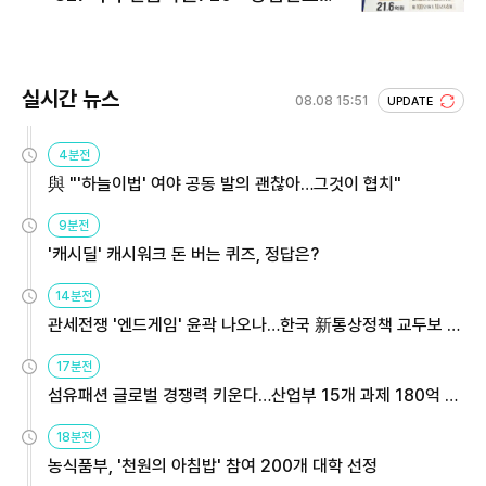
회 주목
실시간 뉴스
08.08 15:51
UPDATE
4분전
與 "'하늘이법' 여야 공동 발의 괜찮아…그것이 협치"
9분전
'캐시딜' 캐시워크 돈 버는 퀴즈, 정답은?
14분전
관세전쟁 '엔드게임' 윤곽 나오나…한국 新통상정책 교두보 활
용해야
17분전
섬유패션 글로벌 경쟁력 키운다…산업부 15개 과제 180억 지
원
18분전
농식품부, '천원의 아침밥' 참여 200개 대학 선정