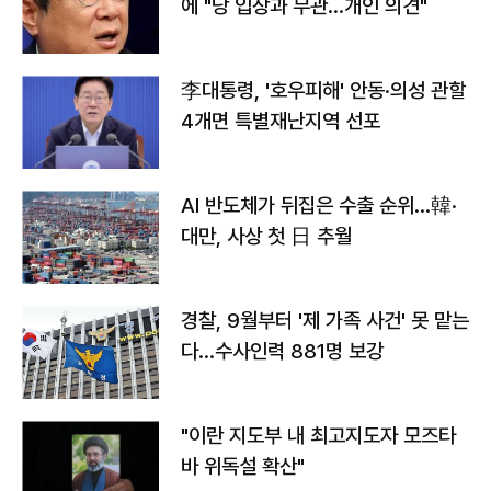
에 "당 입장과 무관…개인 의견"
李대통령, '호우피해' 안동·의성 관할
4개면 특별재난지역 선포
AI 반도체가 뒤집은 수출 순위…韓·
대만, 사상 첫 日 추월
경찰, 9월부터 '제 가족 사건' 못 맡는
다…수사인력 881명 보강
"이란 지도부 내 최고지도자 모즈타
바 위독설 확산"