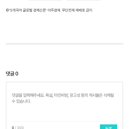
©'5개국어 글로벌 경제신문' 아주경제. 무단전재·재배포 금지
댓글
0
0
/ 300
등록