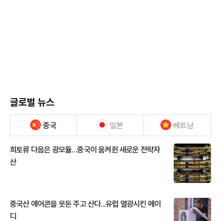
글로벌 뉴스
중국
일본
베트남
희토류 다음은 광모듈…중국이 움켜쥔 새로운 전략자
산
중국산 에어콘을 웃돈 주고 산다...유럽 열광시킨 메이
디