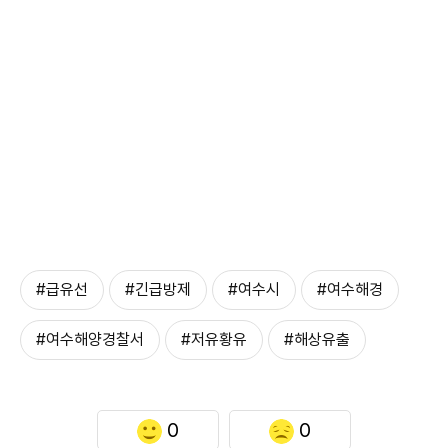
#급유선
#긴급방제
#여수시
#여수해경
#여수해양경찰서
#저유황유
#해상유출
0
0