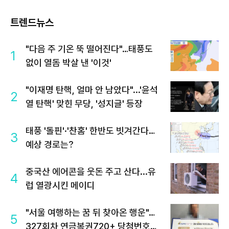
트렌드뉴스
"다음 주 기온 뚝 떨어진다"…태풍도
1
없이 열돔 박살 낸 '이것'
"이재명 탄핵, 얼마 안 남았다"...'윤석
2
열 탄핵' 맞힌 무당, '성지글' 등장
태풍 '돌핀'·'찬홈' 한반도 빗겨간다…
3
예상 경로는?
중국산 에어콘을 웃돈 주고 산다...유
4
럽 열광시킨 메이디
"서울 여행하는 꿈 뒤 찾아온 행운"…
5
327회차 연금복권720+ 당첨번호조