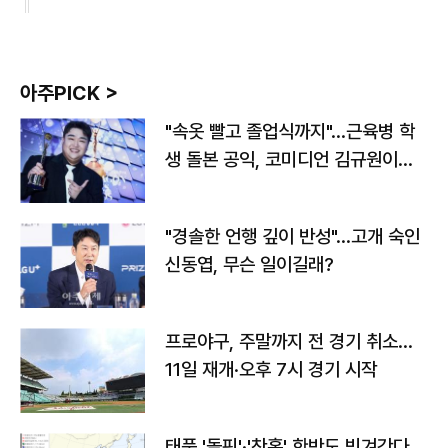
아주PICK >
"속옷 빨고 졸업식까지"…근육병 학
생 돌본 공익, 코미디언 김규원이었
다
"경솔한 언행 깊이 반성"…고개 숙인
신동엽, 무슨 일이길래?
프로야구, 주말까지 전 경기 취소…
11일 재개·오후 7시 경기 시작
태풍 '돌핀'·'찬홈' 한반도 빗겨간다…