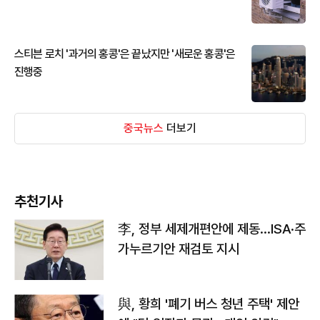
스티븐 로치 '과거의 홍콩'은 끝났지만 '새로운 홍콩'은
진행중
중국뉴스
더보기
추천기사
李, 정부 세제개편안에 제동…ISA·주
가누르기안 재검토 지시
與, 황희 '폐기 버스 청년 주택' 제안