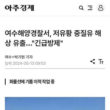
로
아
그
검
전
주
인
색
체
경
메
제
뉴
여수해양경찰서, 저유황 중질유 해
상 유출..."긴급방제"
여수=박기현 기자
공
텍
입력 2024-05-13 09:03
유
스
트
크
기
화물선에 기름 이적 작업 중