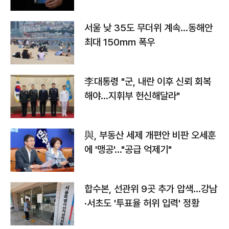
서울 낮 35도 무더위 계속…동해안
최대 150㎜ 폭우
李대통령 "군, 내란 이후 신뢰 회복
해야…지휘부 헌신해달라"
與, 부동산 세제 개편안 비판 오세훈
에 '맹공'…"공급 억제기"
합수본, 선관위 9곳 추가 압색…강남
·서초도 '투표율 허위 입력' 정황