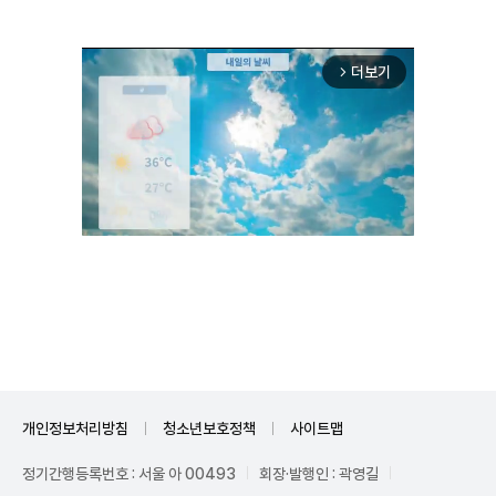
더보기
arrow_forward_ios
Unmute
개인정보처리방침
청소년보호정책
사이트맵
정기간행등록번호 : 서울 아 00493
회장·발행인 : 곽영길