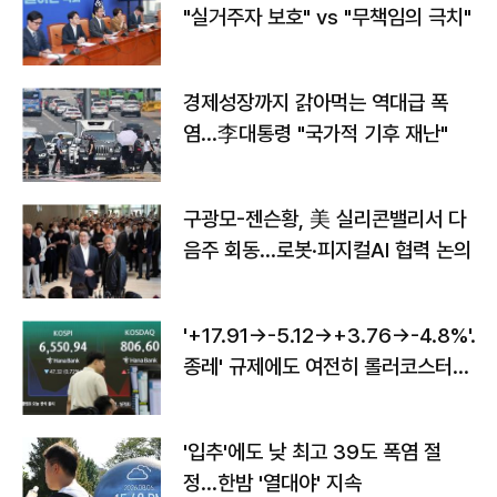
"실거주자 보호" vs "무책임의 극치"
경제성장까지 갉아먹는 역대급 폭
염…李대통령 "국가적 기후 재난"
구광모-젠슨황, 美 실리콘밸리서 다
음주 회동…로봇·피지컬AI 협력 논의
'+17.91→-5.12→+3.76→-4.8%'…'
종레' 규제에도 여전히 롤러코스터
타는 코스피
'입추'에도 낮 최고 39도 폭염 절
정…한밤 '열대야' 지속