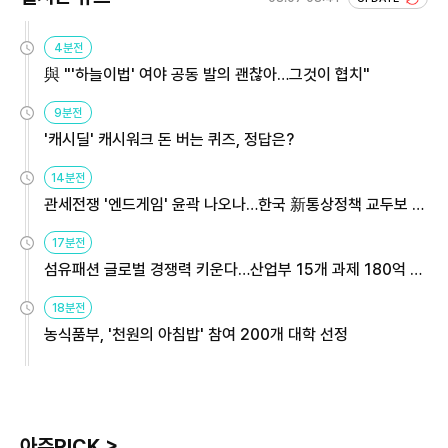
4분전
與 "'하늘이법' 여야 공동 발의 괜찮아…그것이 협치"
9분전
'캐시딜' 캐시워크 돈 버는 퀴즈, 정답은?
14분전
관세전쟁 '엔드게임' 윤곽 나오나…한국 新통상정책 교두보 활
용해야
17분전
섬유패션 글로벌 경쟁력 키운다…산업부 15개 과제 180억 지
원
18분전
농식품부, '천원의 아침밥' 참여 200개 대학 선정
아주PICK >