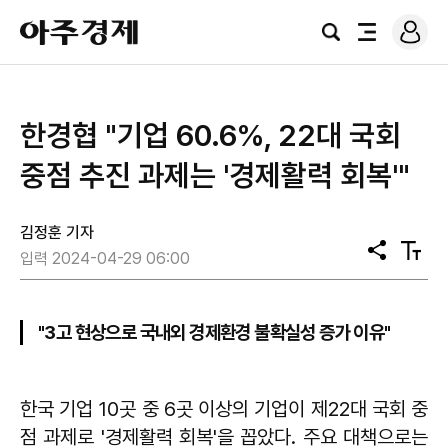
로
아
그
검
전
주
인
색
체
경
메
제
뉴
한경협 "기업 60.6%, 22대 국회
중점 추진 과제는 '경제활력 회복'"
김정훈 기자
공
텍
입력 2024-04-29 06:00
유
스
트
크
기
"3고 현상으로 국내외 경제환경 불확실성 증가 이유"
한국 기업 10곳 중 6곳 이상의 기업이 제22대 국회 중
점 과제로 '경제활력 회복'을 꼽았다. 주요 대책으로는