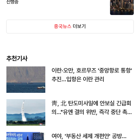
진행중
중국뉴스
더보기
추천기사
이란·오만, 호르무즈 '중앙항로 통항'
추진…입항은 이란 관리
靑, 北 탄도미사일에 안보실 긴급회
의…"유엔 결의 위반, 즉각 중단 촉
구"
여야, '부동산 세제 개편안' 공방…