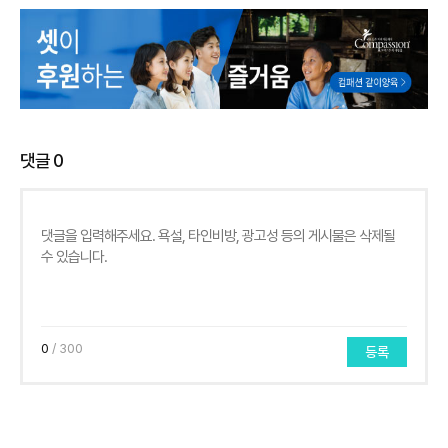
댓글
0
0
/ 300
등록