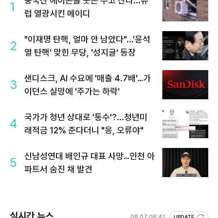
중국산 에어콘을 웃돈 주고 산다...유
1
럽 열광시킨 메이디
"이재명 탄핵, 얼마 안 남았다"...'윤석
2
열 탄핵' 맞힌 무당, '성지글' 등장
샌디스크, AI 수요에 '매출 4.7배'…가
3
이던스 실망에 '주가는 하락'
국가가 청년 상대로 '통수'?...청년미
4
래적금 12% 준다더니 "응, 오류야"
신남성연대 배인규 대표 사망…인천 아
5
파트서 숨진 채 발견
실시간 뉴스
08.07 08:41
UPDATE