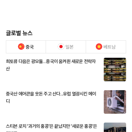
글로벌 뉴스
중국
일본
베트남
희토류 다음은 광모듈…중국이 움켜쥔 새로운 전략자
산
중국산 에어콘을 웃돈 주고 산다...유럽 열광시킨 메이
디
스티븐 로치 '과거의 홍콩'은 끝났지만 '새로운 홍콩'은