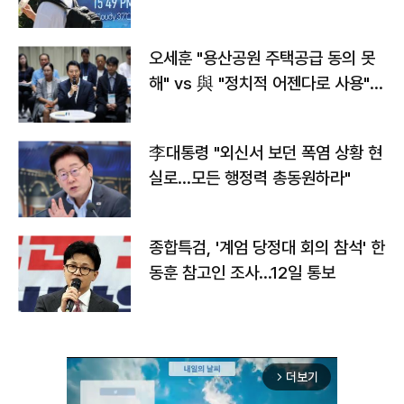
오세훈 "용산공원 주택공급 동의 못
해" vs 與 "정치적 어젠다로 사용"
맞불
李대통령 "외신서 보던 폭염 상황 현
실로…모든 행정력 총동원하라"
종합특검, '계엄 당정대 회의 참석' 한
동훈 참고인 조사...12일 통보
더보기
arrow_forward_ios