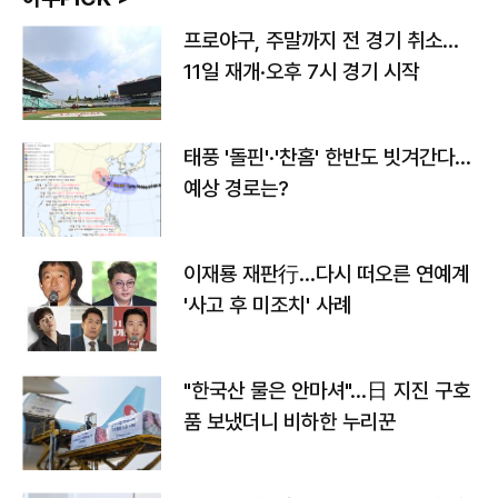
프로야구, 주말까지 전 경기 취소…
11일 재개·오후 7시 경기 시작
태풍 '돌핀'·'찬홈' 한반도 빗겨간다…
예상 경로는?
이재룡 재판行…다시 떠오른 연예계
'사고 후 미조치' 사례
"한국산 물은 안마셔"…日 지진 구호
품 보냈더니 비하한 누리꾼