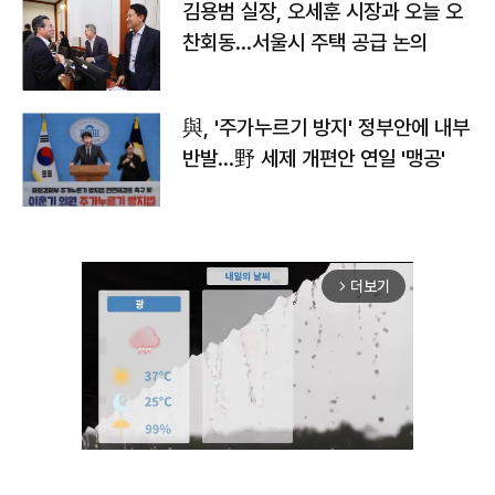
김용범 실장, 오세훈 시장과 오늘 오
찬회동...서울시 주택 공급 논의
與, '주가누르기 방지' 정부안에 내부
반발…野 세제 개편안 연일 '맹공'
더보기
arrow_forward_ios