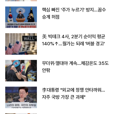
핵심 빠진 '주가 누르기' 방지…꼼수
승계 허점
美 빅테크 4사, 2분기 순이익 평균
140%↑…월가는 되레 '버블 경고'
무더위·열대야 계속…체감온도 35도
안팎
李대통령 "외교에 정쟁 안타까워…
자주 국방 가장 큰 과제"