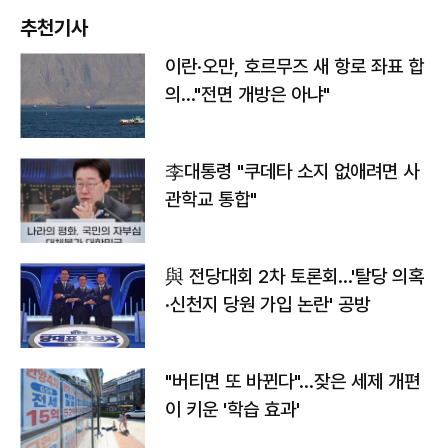
추천기사
이란·오만, 호르무즈 새 항로 좌표 합
의…"전면 개방은 아냐"
李대통령 "쿠데타 소지 없애려면 사
관학교 통합"
與 전당대회 2차 토론회…'탈당 의혹
·신천지 당원 가입 논란' 공방
"버티면 또 바뀐다"…잦은 세제 개편
이 키운 '학습 효과'