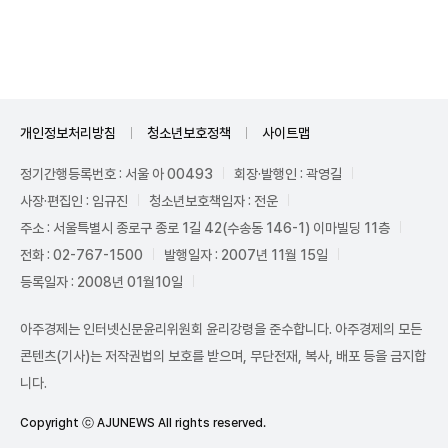
Unmute
개인정보처리방침
청소년보호정책
사이트맵
정기간행등록번호 : 서울 아 00493
회장·발행인 : 곽영길
사장·편집인 : 임규진
청소년보호책임자 : 전운
주소 : 서울특별시 종로구 종로 1길 42(수송동 146-1) 이마빌딩 11층
전화 : 02-767-1500
발행일자 : 2007년 11월 15일
등록일자 : 2008년 01월10일
아주경제는 인터넷신문윤리위원회 윤리강령을 준수합니다. 아주경제의 모든
콘텐츠(기사)는 저작권법의 보호를 받으며, 무단전재, 복사, 배포 등을 금지합
니다.
Copyright ⓒ AJUNEWS All rights reserved.