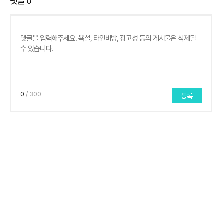
댓글
0
0
/ 300
등록