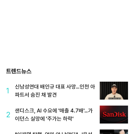
트렌드뉴스
신남성연대 배인규 대표 사망…인천 아
1
파트서 숨진 채 발견
샌디스크, AI 수요에 '매출 4.7배'…가
2
이던스 실망에 '주가는 하락'