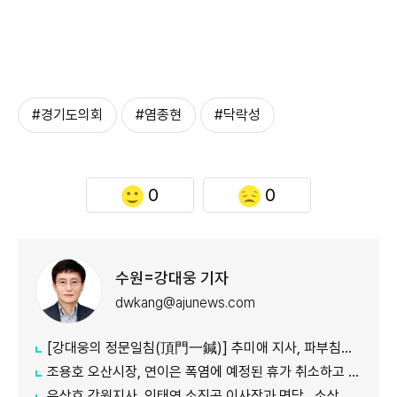
#경기도의회
#염종현
#닥락성
0
0
수원=강대웅 기자
dwkang@ajunews.com
[강대웅의 정문일침(頂門一鍼)] 추미애 지사, 파부침주(破釜沈舟) 심경으로 '경기도 재정 비상' 극복 나섰다
조용호 오산시장, 연이은 폭염에 예정된 휴가 취소하고 시민 안전 챙겨
우상호 강원지사, 인태연 소진공 이사장과 면담...소상공인·전통시장 지원 협력체계 구축