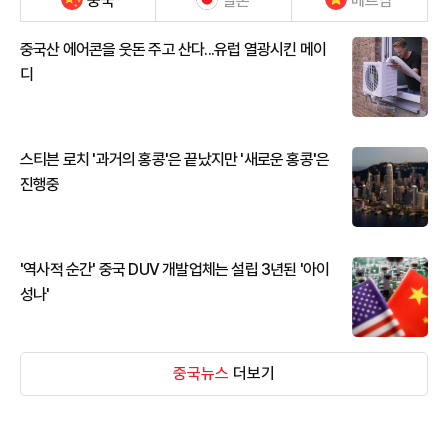
중국
일본
베트남
중국산 에어콘을 웃돈 주고 산다...유럽 열광시킨 메이
디
스티븐 로치 '과거의 홍콩'은 끝났지만 '새로운 홍콩'은
진행중
'역사적 순간' 중국 DUV 개발업체는 설립 3년된 '아이
성나'
중국뉴스
더보기