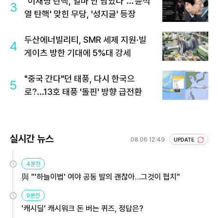
"이재명 탄핵, 얼마 안 남았다"...'윤석
3
열 탄핵' 맞힌 무당, '성지글' 등장
두산에너빌리티, SMR 세제 지원·빌
4
게이츠 방한 기대에 5%대 강세
"중국 간다"던 태풍, 다시 한국으
5
로?...13호 태풍 '돌핀' 방향 급전환
실시간 뉴스
08.06 12:49
UPDATE
4분전
與 "'하늘이법' 여야 공동 발의 괜찮아…그것이 협치"
9분전
'캐시딜' 캐시워크 돈 버는 퀴즈, 정답은?