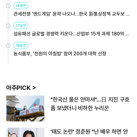
14분전
관세전쟁 '엔드게임' 윤곽 나오나…한국 新통상정책 교두보 활
용해야
17분전
섬유패션 글로벌 경쟁력 키운다…산업부 15개 과제 180억 지
원
18분전
농식품부, '천원의 아침밥' 참여 200개 대학 선정
아주PICK >
"한국산 물은 안마셔"…日 지진 구호
품 보냈더니 비하한 누리꾼
'태도 논란' 정준원 "난 배우 하면 안