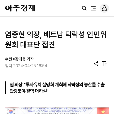
로
아
그
검
전
주
인
색
체
경
메
제
뉴
염종현 의장, 베트남 닥락성 인민위
원회 대표단 접견
수원=강대웅 기자
공
텍
입력 2024-04-25 16:54
유
스
트
크
기
염 의장, "투자유치 설명회 개최해 닥락성의 농산물 수출,
관광분야 활력 더하길"