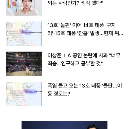
되는 사람인가? 생각 했다"
13호 '돌핀' 이어 14호 태풍 '구지
라'·15호 태풍 '찬홈' 발생…현재 위
치와 이동경로는?
이상준, LA 공연 논란에 사과 "너무
죄송…연구하고 공부할 것"
폭염 몰고 오는 13호 태풍 '돌핀'…이
동 경로는?