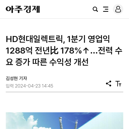
로
아
그
검
전
주
인
색
체
경
메
제
뉴
HD현대일렉트릭, 1분기 영업익
1288억 전년比 178%↑...전력 수
요 증가 따른 수익성 개선
김성현 기자
공
텍
입력 2024-04-23 14:45
유
스
트
크
기