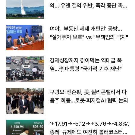
의…"유엔 결의 위반, 즉각 중단 촉
구"
여야, '부동산 세제 개편안' 공방…
"실거주자 보호" vs "무책임의 극치"
경제성장까지 갉아먹는 역대급 폭
염…李대통령 "국가적 기후 재난"
구광모-젠슨황, 美 실리콘밸리서 다
음주 회동…로봇·피지컬AI 협력 논의
'+17.91→-5.12→+3.76→-4.8%'…'
종레' 규제에도 여전히 롤러코스터