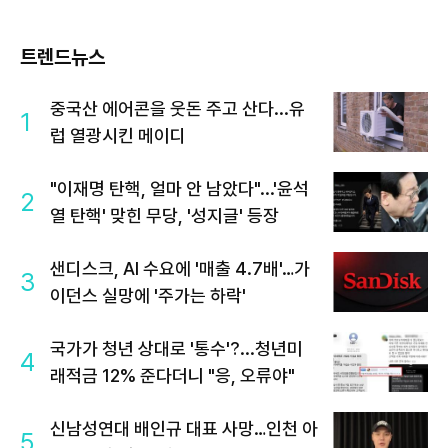
트렌드뉴스
중국산 에어콘을 웃돈 주고 산다...유
1
럽 열광시킨 메이디
"이재명 탄핵, 얼마 안 남았다"...'윤석
2
열 탄핵' 맞힌 무당, '성지글' 등장
샌디스크, AI 수요에 '매출 4.7배'…가
3
이던스 실망에 '주가는 하락'
국가가 청년 상대로 '통수'?...청년미
4
래적금 12% 준다더니 "응, 오류야"
신남성연대 배인규 대표 사망…인천 아
5