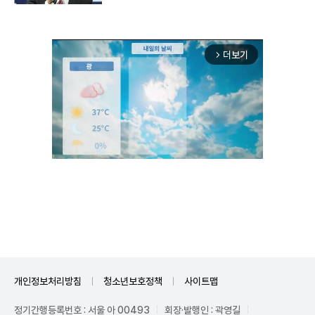
더보기
arrow_forward_ios
Unmute
개인정보처리방침
청소년보호정책
사이트맵
정기간행등록번호 : 서울 아 00493
회장·발행인 : 곽영길