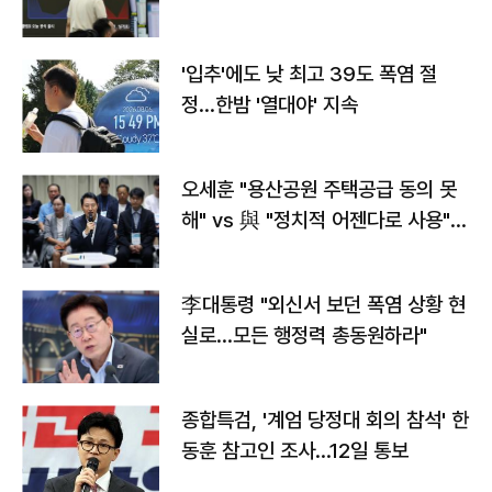
타는 코스피
'입추'에도 낮 최고 39도 폭염 절
정…한밤 '열대야' 지속
오세훈 "용산공원 주택공급 동의 못
해" vs 與 "정치적 어젠다로 사용"
맞불
李대통령 "외신서 보던 폭염 상황 현
실로…모든 행정력 총동원하라"
종합특검, '계엄 당정대 회의 참석' 한
동훈 참고인 조사...12일 통보