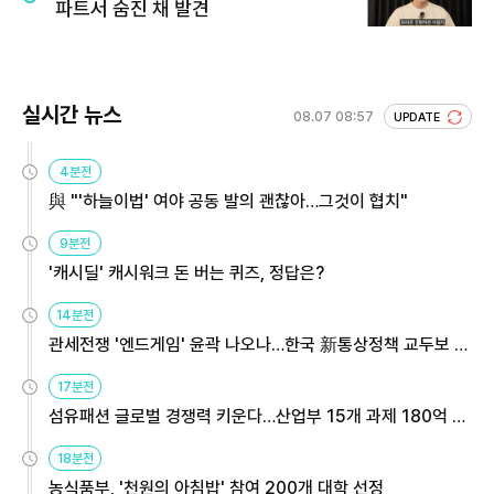
파트서 숨진 채 발견
실시간 뉴스
08.07 08:57
UPDATE
4분전
與 "'하늘이법' 여야 공동 발의 괜찮아…그것이 협치"
9분전
'캐시딜' 캐시워크 돈 버는 퀴즈, 정답은?
14분전
관세전쟁 '엔드게임' 윤곽 나오나…한국 新통상정책 교두보 활
용해야
17분전
섬유패션 글로벌 경쟁력 키운다…산업부 15개 과제 180억 지
원
18분전
농식품부, '천원의 아침밥' 참여 200개 대학 선정