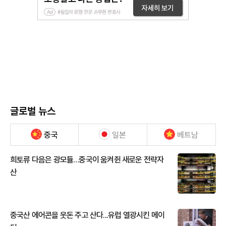
글로벌 뉴스
중국
일본
베트남
희토류 다음은 광모듈…중국이 움켜쥔 새로운 전략자
산
중국산 에어콘을 웃돈 주고 산다...유럽 열광시킨 메이