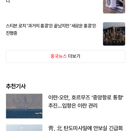
디
스티븐 로치 '과거의 홍콩'은 끝났지만 '새로운 홍콩'은
진행중
중국뉴스
더보기
추천기사
이란·오만, 호르무즈 '중앙항로 통항'
추진…입항은 이란 관리
靑, 北 탄도미사일에 안보실 긴급회