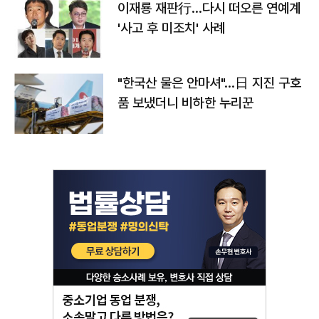
이재룡 재판行…다시 떠오른 연예계
'사고 후 미조치' 사례
"한국산 물은 안마셔"…日 지진 구호
품 보냈더니 비하한 누리꾼