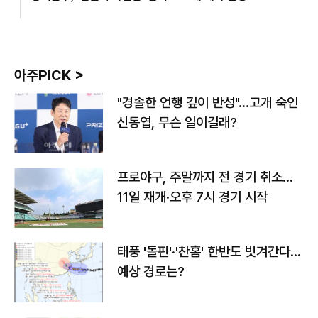
아주PICK >
"경솔한 언행 깊이 반성"…고개 숙인
신동엽, 무슨 일이길래?
프로야구, 주말까지 전 경기 취소…
11일 재개·오후 7시 경기 시작
태풍 '돌핀'·'찬홈' 한반도 빗겨간다…
예상 경로는?