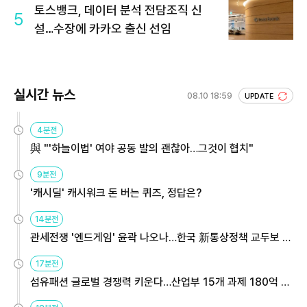
토스뱅크, 데이터 분석 전담조직 신
5
설…수장에 카카오 출신 선임
실시간 뉴스
08.10 18:59
UPDATE
4분전
與 "'하늘이법' 여야 공동 발의 괜찮아…그것이 협치"
9분전
'캐시딜' 캐시워크 돈 버는 퀴즈, 정답은?
14분전
관세전쟁 '엔드게임' 윤곽 나오나…한국 新통상정책 교두보 활
용해야
17분전
섬유패션 글로벌 경쟁력 키운다…산업부 15개 과제 180억 지
원