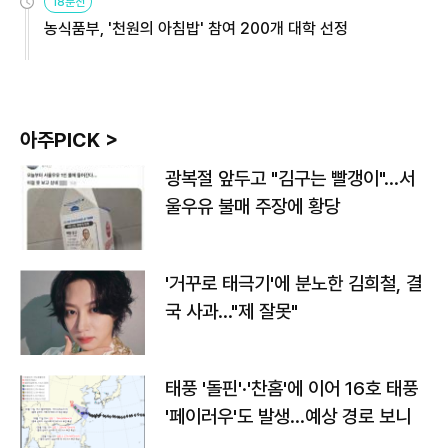
18분전
농식품부, '천원의 아침밥' 참여 200개 대학 선정
아주PICK >
광복절 앞두고 "김구는 빨갱이"…서
울우유 불매 주장에 황당
'거꾸로 태극기'에 분노한 김희철, 결
국 사과…"제 잘못"
태풍 '돌핀'·'찬홈'에 이어 16호 태풍
'페이러우'도 발생…예상 경로 보니