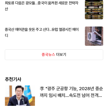
희토류 다음은 광모듈…중국이 움켜쥔 새로운 전략자
산
중국산 에어콘을 웃돈 주고 산다...유럽 열광시킨 메이
디
중국뉴스
더보기
추천기사
李 "광주 군공항 기능, 2028년 중순
까지 임시 배치…속도전 넘어 전격
전"