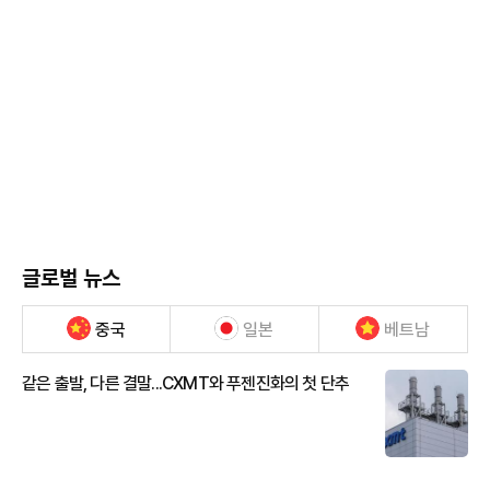
글로벌 뉴스
중국
일본
베트남
같은 출발, 다른 결말...CXMT와 푸젠진화의 첫 단추