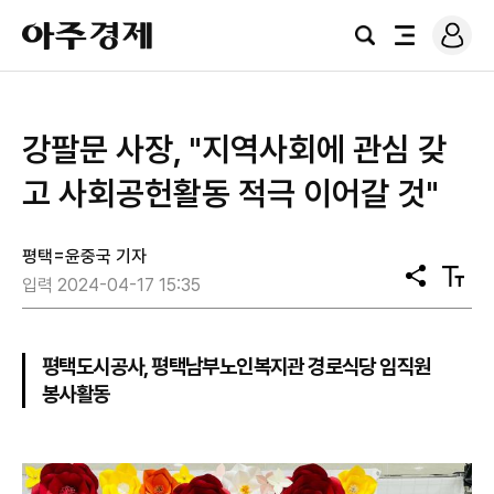
로
아
그
검
전
주
인
색
체
경
메
제
뉴
강팔문 사장, "지역사회에 관심 갖
고 사회공헌활동 적극 이어갈 것"
평택=윤중국 기자
공
텍
입력 2024-04-17 15:35
유
스
트
크
기
평택도시공사, 평택남부노인복지관 경로식당 임직원
봉사활동