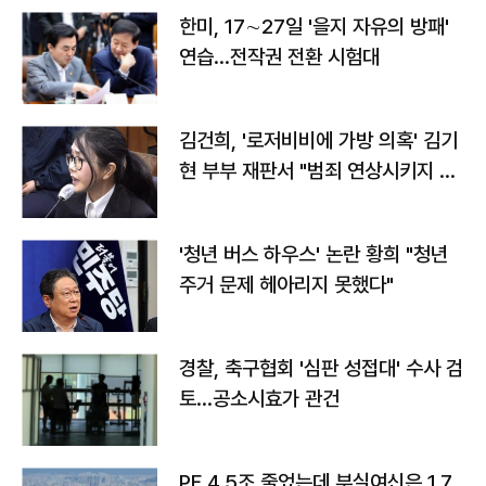
한미, 17∼27일 '을지 자유의 방패'
연습…전작권 전환 시험대
김건희, '로저비비에 가방 의혹' 김기
현 부부 재판서 "범죄 연상시키지 말
라"
'청년 버스 하우스' 논란 황희 "청년
주거 문제 헤아리지 못했다"
경찰, 축구협회 '심판 성접대' 수사 검
토…공소시효가 관건
PF 4.5조 줄었는데 부실여신은 1.7