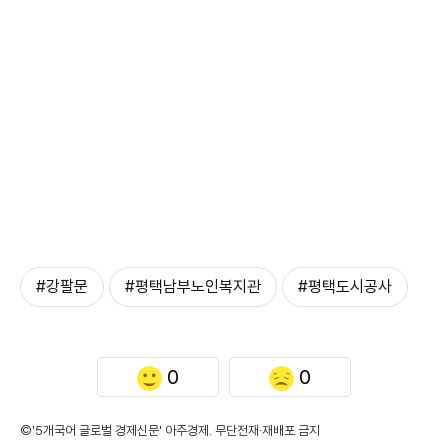
#강팔문
#평택남부노인복지관
#평택도시공사
0
0
©'5개국어 글로벌 경제신문' 아주경제. 무단전재·재배포 금지