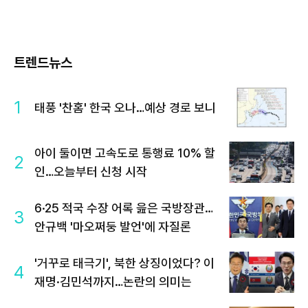
트렌드뉴스
1
태풍 '찬홈' 한국 오나…예상 경로 보니
아이 둘이면 고속도로 통행료 10% 할
2
인…오늘부터 신청 시작
6·25 적국 수장 어록 읊은 국방장관…
3
안규백 '마오쩌둥 발언'에 자질론
'거꾸로 태극기', 북한 상징이었다? 이
4
재명·김민석까지…논란의 의미는