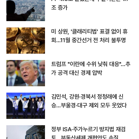
조 증가
미 상원, '클래리티법' 표결 없이 휴
회…11월 중간선거 전 처리 불투명
트럼프 "이란에 수위 낮춰 대응"…추
가 공격 대신 경제 압박
김민석, 강원·경북서 정청래에 신
승…부울경·대구 제외 모두 웃었다
정부 ISA·주가누르기 방지법 재검
토…부동산세제 개편안도 손질