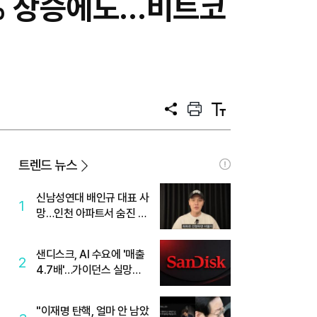
.5% 상승에도…비트코
공
프
텍
유
린
스
트
트
크
기
트렌드 뉴스
신남성연대 배인규 대표 사
1
망…인천 아파트서 숨진 채
발견
샌디스크, AI 수요에 '매출
2
4.7배'…가이던스 실망에
'주가는 하락'
"이재명 탄핵, 얼마 안 남았