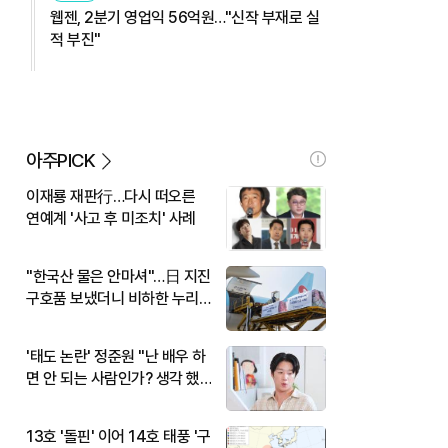
웹젠, 2분기 영업익 56억원…"신작 부재로 실
적 부진"
아주PICK
이재룡 재판行…다시 떠오른
연예계 '사고 후 미조치' 사례
"한국산 물은 안마셔"…日 지진
구호품 보냈더니 비하한 누리
꾼
'태도 논란' 정준원 "난 배우 하
면 안 되는 사람인가? 생각 했
다"
13호 '돌핀' 이어 14호 태풍 '구