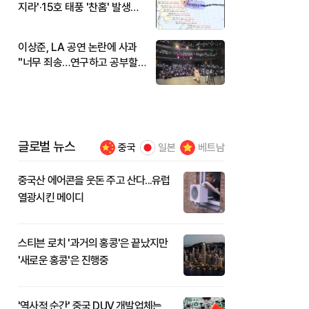
지라'·15호 태풍 '찬홈' 발생…
현재 위치와 이동경로는?
이상준, LA 공연 논란에 사과
"너무 죄송…연구하고 공부할
것"
글로벌 뉴스
중국
일본
베트남
중국산 에어콘을 웃돈 주고 산다...유럽
열광시킨 메이디
스티븐 로치 '과거의 홍콩'은 끝났지만
'새로운 홍콩'은 진행중
'역사적 순간' 중국 DUV 개발업체는