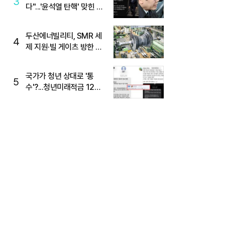
3
다"...'윤석열 탄핵' 맞힌 무
당, '성지글' 등장
두산에너빌리티, SMR 세
4
제 지원·빌 게이츠 방한 기
대에 5%대 강세
국가가 청년 상대로 '통
5
수'?...청년미래적금 12%
준다더니 "응, 오류야"