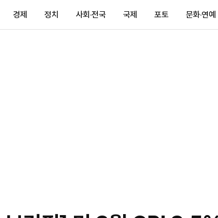
경제
정치
사회·전국
국제
포토
문화·연예