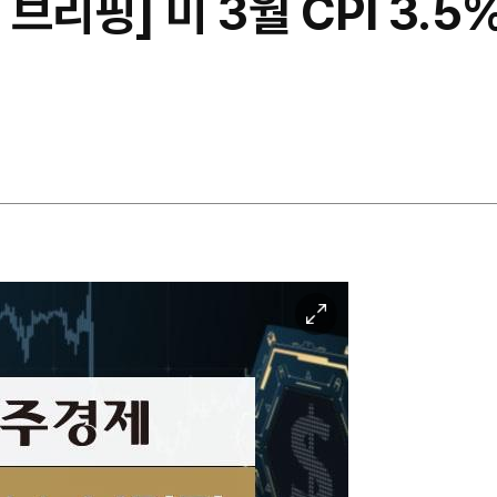
브리핑] 미 3월 CPI 3
이
미
지
확
대