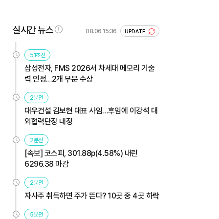
실시간 뉴스
08.06 15:36
UPDATE
51초전
삼성전자, FMS 2026서 차세대 메모리 기술
력 인정…2개 부문 수상
2분전
대우건설 김보현 대표 사임…후임에 이강석 대
외협력단장 내정
2분전
[속보] 코스피, 301.88p(4.58%) 내린
6296.38 마감
2분전
자사주 취득하면 주가 뜬다? 10곳 중 4곳 하락
5분전