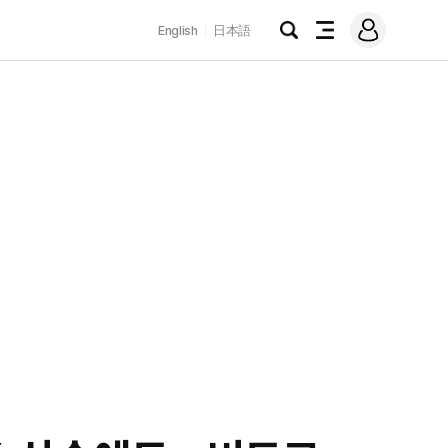
로
English
日本語
그
검
전
인
색
체
메
뉴