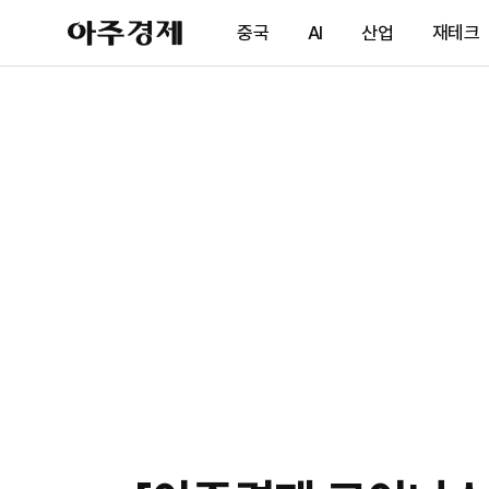
아
중국
AI
산업
재테크
주
경
제