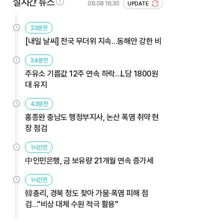
실시간 뉴스
08.08 16:30
UPDATE
23분전
[내일 날씨] 전국 무더위 지속…동해안 강한 비
34분전
주유소 기름값 12주 연속 하락…L당 1800원
대 유지
43분전
홍종완 충남도 행정부지사, 논산 폭염 취약 현
장 점검
1시간전
中인민은행, 금 보유량 21개월 연속 증가세
1시간전
韓총리, 경북 청도 찾아 가뭄·폭염 피해 점
검…"비상 대체 수원 적극 활용"