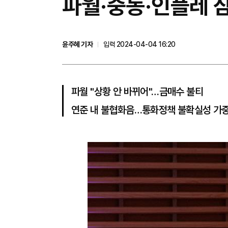
파월·중동·인플레 삼
윤주혜 기자
입력 2024-04-04 16:20
파월 "상황 안 바뀌어"…금매수 불티
연준 내 불협화음…통화정책 불확실성 가