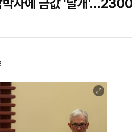
박자에 금값 '날개'…230
중
이
미
지
확
대