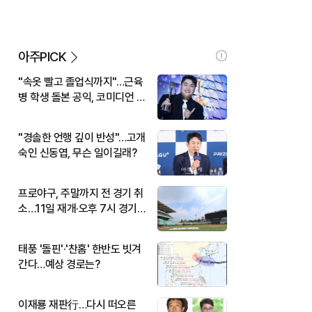
아주PICK
"속옷 빨고 졸업식까지"…근육
병 학생 돌본 공익, 코미디언 김
규원이었다
"경솔한 언행 깊이 반성"…고개
숙인 신동엽, 무슨 일이길래?
프로야구, 주말까지 전 경기 취
소…11일 재개·오후 7시 경기
시작
태풍 '돌핀'·'찬홈' 한반도 빗겨
간다…예상 경로는?
이재룡 재판行…다시 떠오른