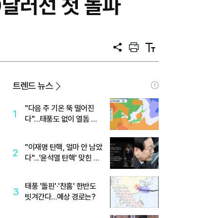
0달러선 첫 돌파
공
프
텍
유
린
스
트
트
크
기
트렌드 뉴스
"다음 주 기온 뚝 떨어진
1
다"…태풍도 없이 열돔 박
살 낸 '이것'
"이재명 탄핵, 얼마 안 남았
2
다"...'윤석열 탄핵' 맞힌 무
당, '성지글' 등장
태풍 '돌핀'·'찬홈' 한반도
3
빗겨간다…예상 경로는?