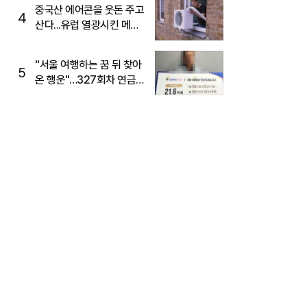
중국산 에어콘을 웃돈 주고
4
산다...유럽 열광시킨 메이
디
"서울 여행하는 꿈 뒤 찾아
5
온 행운"…327회차 연금
복권720+ 당첨번호조회
주목