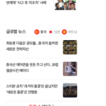
연예계 '사고 후 미조치' 사례
글로벌 뉴스
중국
일본
베트남
희토류 다음은 광모듈…중국이 움켜쥔
새로운 전략자산
중국산 에어콘을 웃돈 주고 산다...유럽
열광시킨 메이디
스티븐 로치 '과거의 홍콩'은 끝났지만
'새로운 홍콩'은 진행중