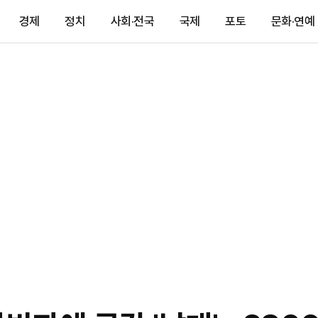
경제
정치
사회·전국
국제
포토
문화·연예