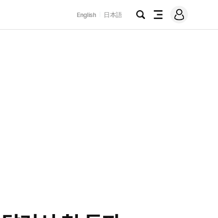
로
English
日本語
그
검
전
인
색
체
메
뉴