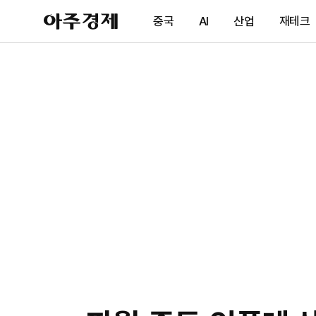
아
중국
AI
산업
재테크
주
경
제