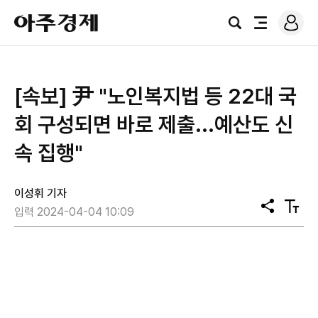
로
아
그
검
전
주
인
색
체
경
메
제
뉴
[속보] 尹 "노인복지법 등 22대 국
회 구성되면 바로 제출...예산도 신
속 집행"
이성휘 기자
공
텍
입력 2024-04-04 10:09
유
스
트
크
기