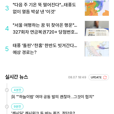
"다음 주 기온 뚝 떨어진다"…태풍도
3
없이 열돔 박살 낸 '이것'
"서울 여행하는 꿈 뒤 찾아온 행운"…
4
327회차 연금복권720+ 당첨번호조
회 주목
태풍 '돌핀'·'찬홈' 한반도 빗겨간다…
5
예상 경로는?
실시간 뉴스
08.07 18:49
UPDATE
4분전
與 "'하늘이법' 여야 공동 발의 괜찮아…그것이 협치"
9분전
'캐시딜' 캐시워크 돈 버는 퀴즈, 정답은?