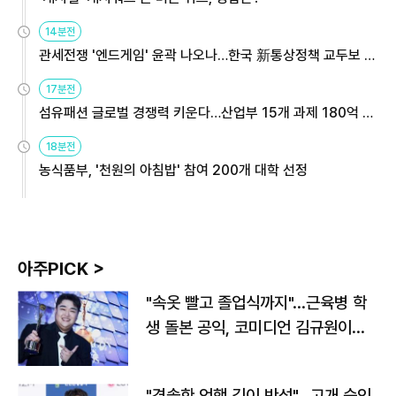
14분전
관세전쟁 '엔드게임' 윤곽 나오나…한국 新통상정책 교두보 활
용해야
17분전
섬유패션 글로벌 경쟁력 키운다…산업부 15개 과제 180억 지
원
18분전
농식품부, '천원의 아침밥' 참여 200개 대학 선정
아주PICK >
"속옷 빨고 졸업식까지"…근육병 학
생 돌본 공익, 코미디언 김규원이었
다
"경솔한 언행 깊이 반성"…고개 숙인