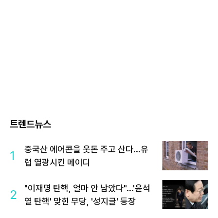
트렌드뉴스
중국산 에어콘을 웃돈 주고 산다...유
1
럽 열광시킨 메이디
"이재명 탄핵, 얼마 안 남았다"...'윤석
2
열 탄핵' 맞힌 무당, '성지글' 등장