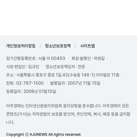
Unmute
개인정보처리방침
청소년보호정책
사이트맵
정기간행등록번호 : 서울 아 00493
회장·발행인 : 곽영길
사장·편집인 : 임규진
청소년보호책임자 : 전운
주소 : 서울특별시 종로구 종로 1길 42(수송동 146-1) 이마빌딩 11층
전화 : 02-767-1500
발행일자 : 2007년 11월 15일
등록일자 : 2008년 01월10일
아주경제는 인터넷신문윤리위원회 윤리강령을 준수합니다. 아주경제의 모든
콘텐츠(기사)는 저작권법의 보호를 받으며, 무단전재, 복사, 배포 등을 금지합
니다.
Copyright ⓒ AJUNEWS All rights reserved.