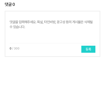
댓글
0
0
/ 300
등록