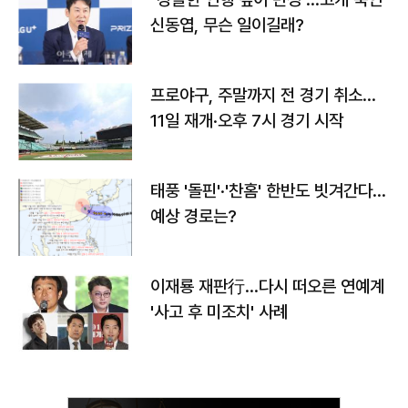
신동엽, 무슨 일이길래?
프로야구, 주말까지 전 경기 취소…
11일 재개·오후 7시 경기 시작
태풍 '돌핀'·'찬홈' 한반도 빗겨간다…
예상 경로는?
이재룡 재판行…다시 떠오른 연예계
'사고 후 미조치' 사례