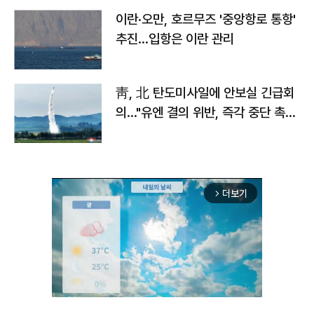
이란·오만, 호르무즈 '중앙항로 통항'
추진…입항은 이란 관리
靑, 北 탄도미사일에 안보실 긴급회
의…"유엔 결의 위반, 즉각 중단 촉
구"
더보기
arrow_forward_ios