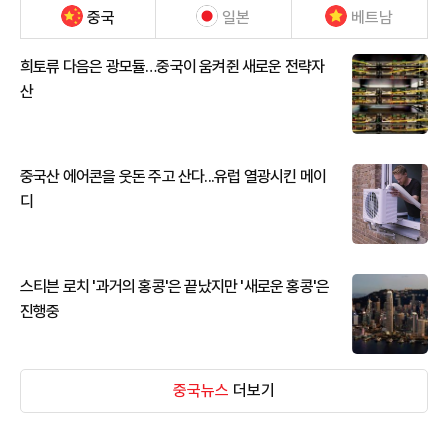
중국
일본
베트남
희토류 다음은 광모듈…중국이 움켜쥔 새로운 전략자
산
중국산 에어콘을 웃돈 주고 산다...유럽 열광시킨 메이
디
스티븐 로치 '과거의 홍콩'은 끝났지만 '새로운 홍콩'은
진행중
중국뉴스
더보기