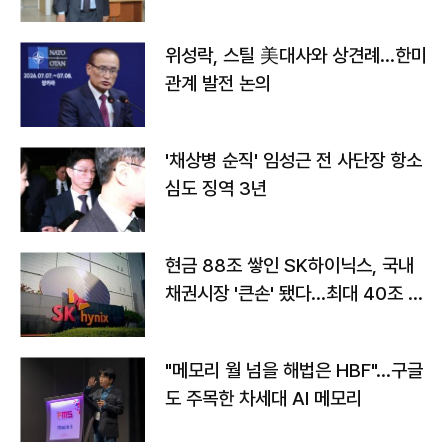
위성락, 스틸 美대사와 상견례…한미
관계 발전 논의
'채상병 순직' 임성근 전 사단장 항소
심도 징역 3년
현금 88조 쌓인 SK하이닉스, 국내
채권시장 '큰손' 됐다…최대 40조 투
자
"메모리 월 넘을 해법은 HBF"…구글
도 주목한 차세대 AI 메모리