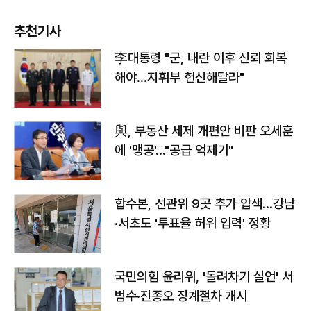
추천기사
李대통령 "군, 내란 이후 신뢰 회복
해야…지휘부 헌신해달라"
與, 부동산 세제 개편안 비판 오세훈
에 '맹공'…"공급 억제기"
합수본, 선관위 9곳 추가 압색…강남
·서초도 '투표율 허위 입력' 정황
국민의힘 윤리위, '돌려차기 실언' 서
범수·진종오 징계절차 개시