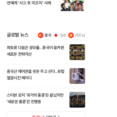
연예계 '사고 후 미조치' 사례
글로벌 뉴스
중국
일본
베트남
희토류 다음은 광모듈…중국이 움켜쥔
새로운 전략자산
중국산 에어콘을 웃돈 주고 산다...유럽
열광시킨 메이디
스티븐 로치 '과거의 홍콩'은 끝났지만
'새로운 홍콩'은 진행중