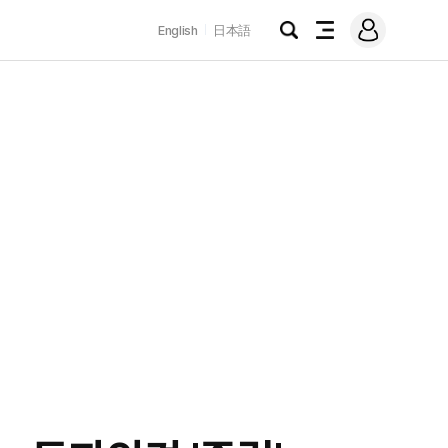
로
English
日本語
그
검
전
인
색
체
메
뉴