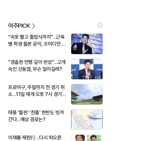
아주PICK
"속옷 빨고 졸업식까지"…근육
병 학생 돌본 공익, 코미디언 김
규원이었다
"경솔한 언행 깊이 반성"…고개
숙인 신동엽, 무슨 일이길래?
프로야구, 주말까지 전 경기 취
소…11일 재개·오후 7시 경기
시작
태풍 '돌핀'·'찬홈' 한반도 빗겨
간다…예상 경로는?
이재룡 재판行…다시 떠오른