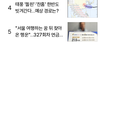
태풍 '돌핀'·'찬홈' 한반도
4
빗겨간다…예상 경로는?
"서울 여행하는 꿈 뒤 찾아
5
온 행운"…327회차 연금
복권720+ 당첨번호조회
주목