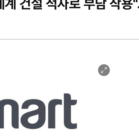
세계 건설 적자로 부담 작용"
이
미
지
확
대