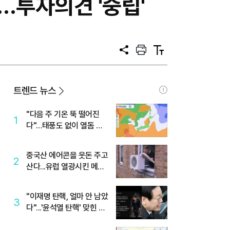
…투자의견 '중립'
공
프
텍
유
린
스
트
트
크
기
트렌드 뉴스
"다음 주 기온 뚝 떨어진
1
다"…태풍도 없이 열돔 박
살 낸 '이것'
중국산 에어콘을 웃돈 주고
2
산다...유럽 열광시킨 메이
디
"이재명 탄핵, 얼마 안 남았
3
다"...'윤석열 탄핵' 맞힌 무
당, '성지글' 등장