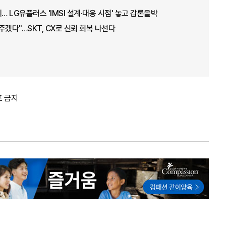
… LG유플러스 'IMSI 설계·대응 시점' 놓고 갑론을박
주겠다"…SKT, CX로 신뢰 회복 나선다
포 금지