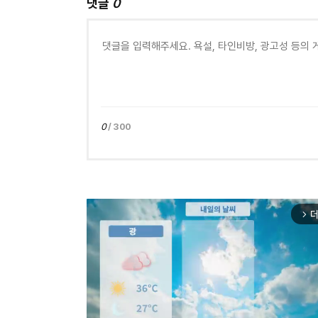
댓글
0
0
/ 300
더
arrow_forward_ios