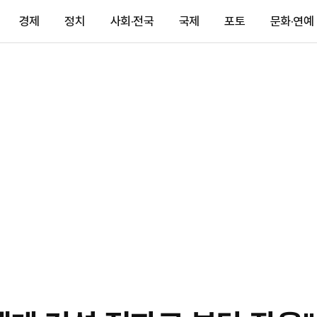
경제
정치
사회·전국
국제
포토
문화·연예