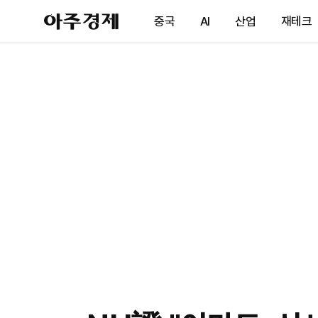
아
중국
AI
산업
재테크
주
경
제