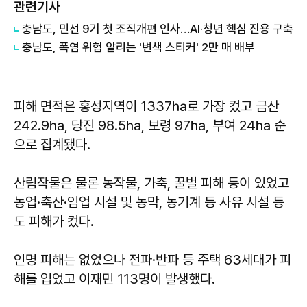
관련기사
충남도, 민선 9기 첫 조직개편 인사…AI·청년 핵심 진용 구축
충남도, 폭염 위험 알리는 '변색 스티커' 2만 매 배부
피해 면적은 홍성지역이 1337㏊로 가장 컸고 금산
242.9㏊, 당진 98.5㏊, 보령 97㏊, 부여 24㏊ 순
으로 집계됐다.
산림작물은 물론 농작물, 가축, 꿀벌 피해 등이 있었고
농업·축산·임업 시설 및 농막, 농기계 등 사유 시설 등
도 피해가 컸다.
인명 피해는 없었으나 전파·반파 등 주택 63세대가 피
해를 입었고 이재민 113명이 발생했다.