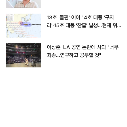
13호 '돌핀' 이어 14호 태풍 '구지
라'·15호 태풍 '찬홈' 발생…현재 위
치와 이동경로는?
이상준, LA 공연 논란에 사과 "너무
죄송…연구하고 공부할 것"