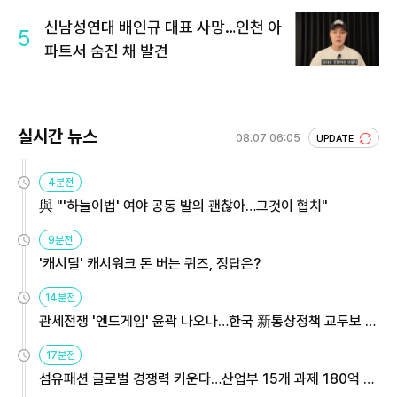
신남성연대 배인규 대표 사망…인천 아
5
파트서 숨진 채 발견
실시간 뉴스
08.07 06:05
UPDATE
4분전
與 "'하늘이법' 여야 공동 발의 괜찮아…그것이 협치"
9분전
'캐시딜' 캐시워크 돈 버는 퀴즈, 정답은?
14분전
관세전쟁 '엔드게임' 윤곽 나오나…한국 新통상정책 교두보 활
용해야
17분전
섬유패션 글로벌 경쟁력 키운다…산업부 15개 과제 180억 지