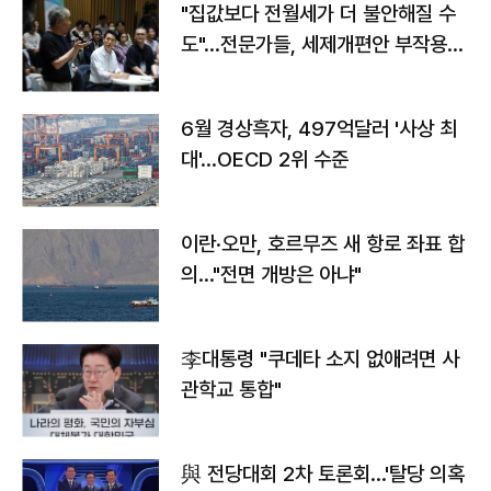
"집값보다 전월세가 더 불안해질 수
도"…전문가들, 세제개편안 부작용
우려
6월 경상흑자, 497억달러 '사상 최
대'…OECD 2위 수준
이란·오만, 호르무즈 새 항로 좌표 합
의…"전면 개방은 아냐"
李대통령 "쿠데타 소지 없애려면 사
관학교 통합"
與 전당대회 2차 토론회…'탈당 의혹