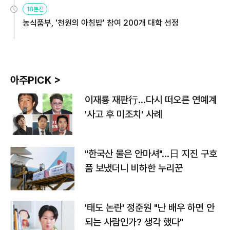
원
18분전
농식품부, '천원의 아침밥' 참여 200개 대학 선정
아주PICK >
이재룡 재판行…다시 떠오른 연예계
'사고 후 미조치' 사례
"한국산 물은 안마셔"…日 지진 구호
품 보냈더니 비하한 누리꾼
'태도 논란' 정준원 "난 배우 하면 안
되는 사람인가? 생각 했다"