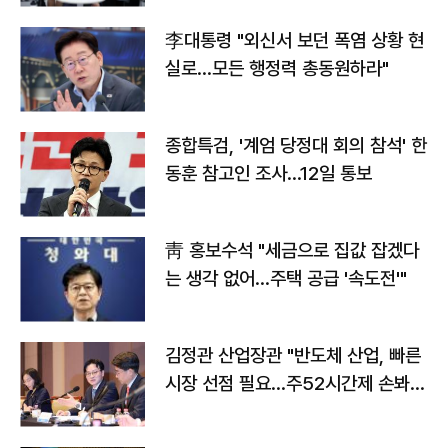
李대통령 "외신서 보던 폭염 상황 현
실로…모든 행정력 총동원하라"
종합특검, '계엄 당정대 회의 참석' 한
동훈 참고인 조사...12일 통보
靑 홍보수석 "세금으로 집값 잡겠다
는 생각 없어…주택 공급 '속도전'"
김정관 산업장관 "반도체 산업, 빠른
시장 선점 필요…주52시간제 손봐
야"