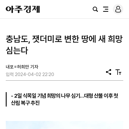
로
아
그
검
전
주
인
색
체
경
메
제
뉴
충남도, 잿더미로 변한 땅에 새 희망
심는다
내포=허희만 기자
공
텍
입력 2024-04-02 22:20
유
스
트
크
기
- 2일 식목일 기념 희망의 나무 심기…대형 산불 이후 첫
산림 복구 추진