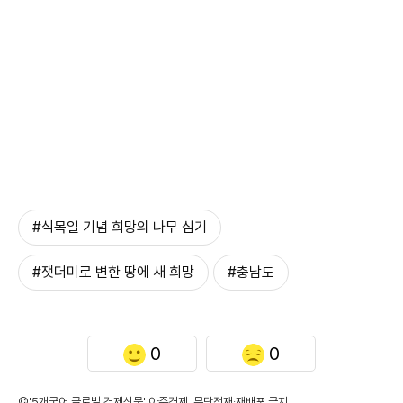
#식목일 기념 희망의 나무 심기
#잿더미로 변한 땅에 새 희망
#충남도
0
0
©'5개국어 글로벌 경제신문' 아주경제. 무단전재·재배포 금지