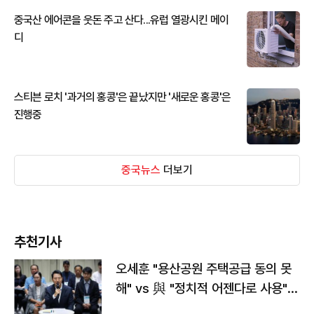
중국산 에어콘을 웃돈 주고 산다...유럽 열광시킨 메이
디
스티븐 로치 '과거의 홍콩'은 끝났지만 '새로운 홍콩'은
진행중
중국뉴스
더보기
추천기사
오세훈 "용산공원 주택공급 동의 못
해" vs 與 "정치적 어젠다로 사용"
맞불