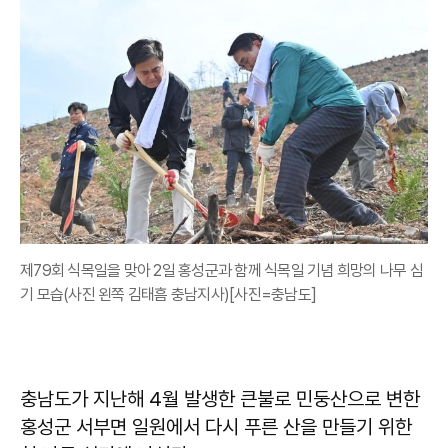
제79회 식목일을 맞아 2일 홍성군과 함께 식목일 기념 희망의 나무 심
기 모습(사진 왼쪽 김태흠 충남지사)[사진=충남도]
충남도가 지난해 4월 발생한 큰불로 민둥산으로 변한
홍성군 서부면 일원에서 다시 푸른 산을 만들기 위한