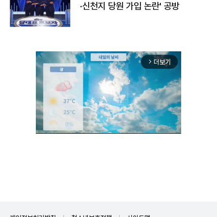
·신천지 당원 가입 논란' 공방
더보기
arrow_forward_ios
Unmute