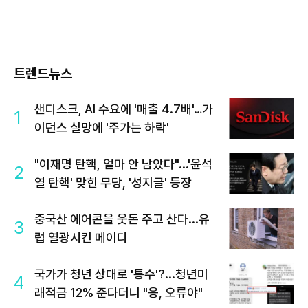
트렌드뉴스
샌디스크, AI 수요에 '매출 4.7배'…가
1
이던스 실망에 '주가는 하락'
"이재명 탄핵, 얼마 안 남았다"...'윤석
2
열 탄핵' 맞힌 무당, '성지글' 등장
중국산 에어콘을 웃돈 주고 산다...유
3
럽 열광시킨 메이디
국가가 청년 상대로 '통수'?...청년미
4
래적금 12% 준다더니 "응, 오류야"