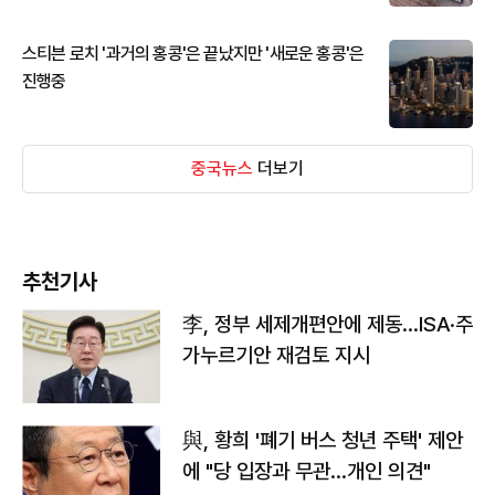
스티븐 로치 '과거의 홍콩'은 끝났지만 '새로운 홍콩'은
진행중
중국뉴스
더보기
추천기사
李, 정부 세제개편안에 제동…ISA·주
가누르기안 재검토 지시
與, 황희 '폐기 버스 청년 주택' 제안
에 "당 입장과 무관…개인 의견"