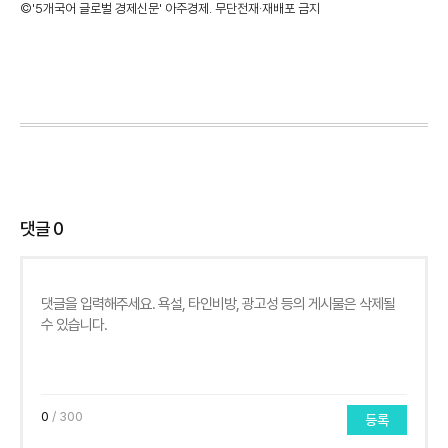
©'5개국어 글로벌 경제신문' 아주경제. 무단전재·재배포 금지
댓글
0
0
/ 300
등록