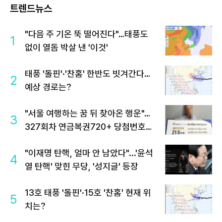
트렌드뉴스
"다음 주 기온 뚝 떨어진다"…태풍도
1
없이 열돔 박살 낸 '이것'
태풍 '돌핀'·'찬홈' 한반도 빗겨간다…
2
예상 경로는?
"서울 여행하는 꿈 뒤 찾아온 행운"…
3
327회차 연금복권720+ 당첨번호조
회 주목
"이재명 탄핵, 얼마 안 남았다"...'윤석
4
열 탄핵' 맞힌 무당, '성지글' 등장
13호 태풍 '돌핀'·15호 '찬홈' 현재 위
5
치는?