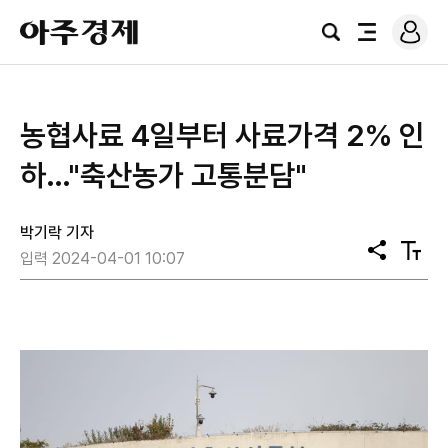
로
아
그
검
전
주
인
색
체
경
메
제
뉴
농협사료 4일부터 사료가격 2% 인
하…"축산농가 고통분담"
박기락 기자
공
텍
입력 2024-04-01 10:07
유
스
트
크
기