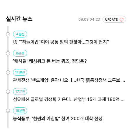
실시간 뉴스
08.09 04:23
UPDATE
4분전
與 "'하늘이법' 여야 공동 발의 괜찮아…그것이 협치"
9분전
'캐시딜' 캐시워크 돈 버는 퀴즈, 정답은?
14분전
관세전쟁 '엔드게임' 윤곽 나오나…한국 新통상정책 교두보 활
용해야
17분전
섬유패션 글로벌 경쟁력 키운다…산업부 15개 과제 180억 지
원
18분전
농식품부, '천원의 아침밥' 참여 200개 대학 선정