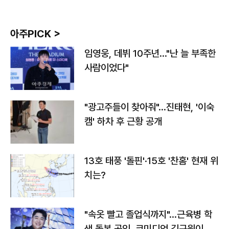
아주PICK >
임영웅, 데뷔 10주년…"난 늘 부족한
사람이었다"
"광고주들이 찾아줘"…진태현, '이숙
캠' 하차 후 근황 공개
13호 태풍 '돌핀'·15호 '찬홈' 현재 위
치는?
"속옷 빨고 졸업식까지"…근육병 학
생 돌본 공익, 코미디언 김규원이었