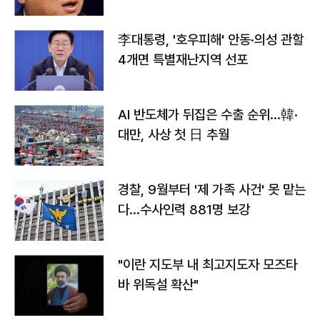
李대통령, '호우피해' 안동·의성 관할
4개면 특별재난지역 선포
AI 반도체가 뒤집은 수출 순위…韓·
대만, 사상 첫 日 추월
경찰, 9월부터 '제 가족 사건' 못 맡는
다…수사인력 881명 보강
"이란 지도부 내 최고지도자 모즈타
바 위독설 확산"