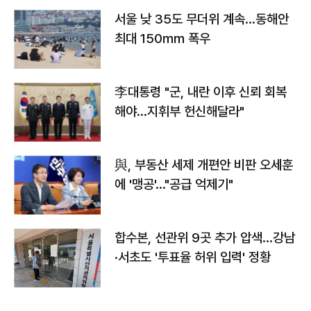
서울 낮 35도 무더위 계속…동해안
최대 150㎜ 폭우
李대통령 "군, 내란 이후 신뢰 회복
해야…지휘부 헌신해달라"
與, 부동산 세제 개편안 비판 오세훈
에 '맹공'…"공급 억제기"
합수본, 선관위 9곳 추가 압색…강남
·서초도 '투표율 허위 입력' 정황