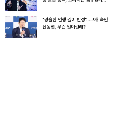
다
"경솔한 언행 깊이 반성"…고개 숙인
신동엽, 무슨 일이길래?