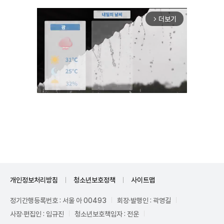
더보기
arrow_forward_ios
Mute
개인정보처리방침
청소년보호정책
사이트맵
정기간행등록번호 : 서울 아 00493
회장·발행인 : 곽영길
사장·편집인 : 임규진
청소년보호책임자 : 전운