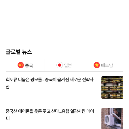
글로벌 뉴스
중국
일본
베트남
희토류 다음은 광모듈…중국이 움켜쥔 새로운 전략자
산
중국산 에어콘을 웃돈 주고 산다...유럽 열광시킨 메이
디