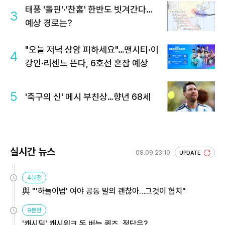
태풍 '돌핀'·'찬홈' 한반도 빗겨간다…
3
예상 경로는?
"오늘 저녁 상암 피하세요"…맨시티·이
4
강인·리센느 뜬다, 6호선 혼잡 예상
5
'축구의 신' 메시 부친상…향년 68세
실시간 뉴스
08.09 23:10
UPDATE
4분전
與 "'하늘이법' 여야 공동 발의 괜찮아…그것이 협치"
9분전
'캐시딜' 캐시워크 돈 버는 퀴즈, 정답은?