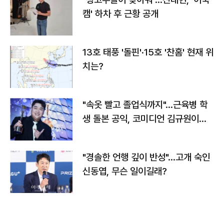
캠' 하차 후 근황 공개
13호 태풍 '돌핀'·15호 '찬홈' 현재 위
치는?
"속옷 빨고 졸업식까지"…근육병 학
생 돌본 공익, 코미디언 김규원이었
다
"경솔한 언행 깊이 반성"…고개 숙인
신동엽, 무슨 일이길래?