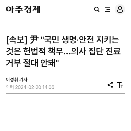
로
아
그
검
전
주
인
색
체
경
메
제
뉴
[속보] 尹 "국민 생명‧안전 지키는
것은 헌법적 책무...의사 집단 진료
거부 절대 안돼"
이성휘 기자
공
텍
입력 2024-02-20 14:06
유
스
트
크
기