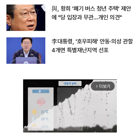
與, 황희 '폐기 버스 청년 주택' 제안
에 "당 입장과 무관…개인 의견"
李대통령, '호우피해' 안동·의성 관할
4개면 특별재난지역 선포
더보기
arrow_forward_ios