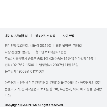
Unmute
개인정보처리방침
청소년보호정책
사이트맵
정기간행등록번호 : 서울 아 00493
회장·발행인 : 곽영길
사장·편집인 : 임규진
청소년보호책임자 : 전운
주소 : 서울특별시 종로구 종로 1길 42(수송동 146-1) 이마빌딩 11층
전화 : 02-767-1500
발행일자 : 2007년 11월 15일
등록일자 : 2008년 01월10일
아주경제는 인터넷신문윤리위원회 윤리강령을 준수합니다. 아주경제의 모든
콘텐츠(기사)는 저작권법의 보호를 받으며, 무단전재, 복사, 배포 등을 금지합
니다.
Copyright ⓒ AJUNEWS All rights reserved.