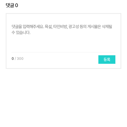
댓글
0
0
/ 300
등록