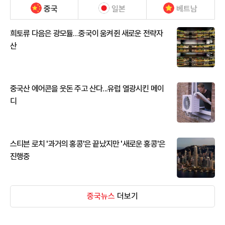
중국
일본
베트남
희토류 다음은 광모듈…중국이 움켜쥔 새로운 전략자
산
중국산 에어콘을 웃돈 주고 산다...유럽 열광시킨 메이
디
스티븐 로치 '과거의 홍콩'은 끝났지만 '새로운 홍콩'은
진행중
중국뉴스
더보기