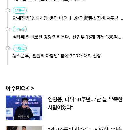
14분전
관세전쟁 '엔드게임' 윤곽 나오나…한국 新통상정책 교두보 활
용해야
17분전
섬유패션 글로벌 경쟁력 키운다…산업부 15개 과제 180억 지
원
18분전
농식품부, '천원의 아침밥' 참여 200개 대학 선정
아주PICK >
임영웅, 데뷔 10주년…"난 늘 부족한
사람이었다"
"광고주들이 찾아줘"…진태현, '이숙