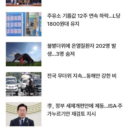
주유소 기름값 12주 연속 하락…L당
1800원대 유지
불볕더위에 온열질환자 202명 발
생…3명 숨져
전국 무더위 지속…동해안 강한 비
李, 정부 세제개편안에 제동…ISA·주
가누르기안 재검토 지시