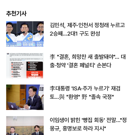
추천기사
김민석, 제주·인천서 정청래 누르고
2승째…2대1 구도 완성
李 "결혼, 희망찬 새 출발돼야"… 대
출·청약 '결혼 페널티' 손본다
李대통령 'ISA·주가 누르기' 재검
토…與 "환영" 野 "졸속 국정"
이임생이 밝힌 '빵집 회동' 전말…"정
몽규, 홍명보로 하라 지시"