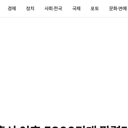
경제
정치
사회·전국
국제
포토
문화·연예