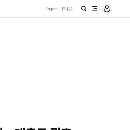
로
English
日本語
그
검
전
인
색
체
메
뉴