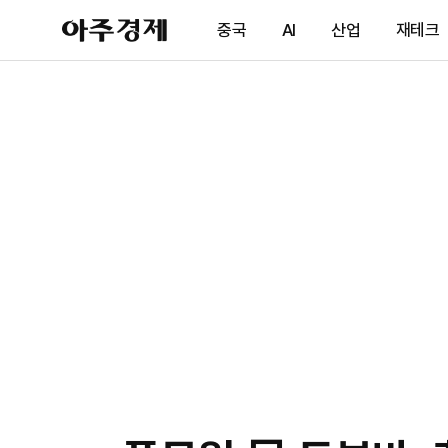
아
중국
AI
산업
재테크
주
경
제