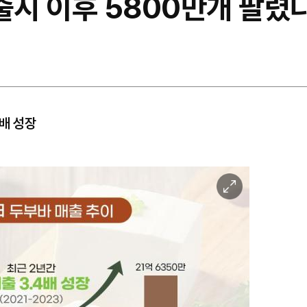
출시 이후 5800만개 팔렸다
4배 성장
이
미
지
확
대