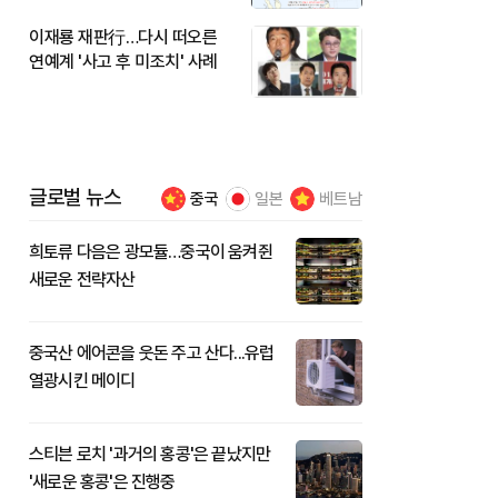
이재룡 재판行…다시 떠오른
연예계 '사고 후 미조치' 사례
글로벌 뉴스
중국
일본
베트남
희토류 다음은 광모듈…중국이 움켜쥔
새로운 전략자산
중국산 에어콘을 웃돈 주고 산다...유럽
열광시킨 메이디
스티븐 로치 '과거의 홍콩'은 끝났지만
'새로운 홍콩'은 진행중