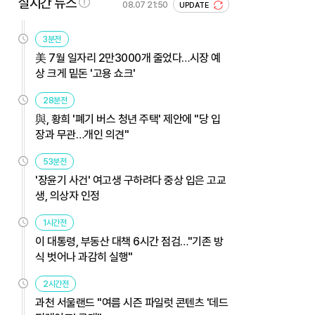
실시간 뉴스
08.07 21:50
UPDATE
3분전
美 7월 일자리 2만3000개 줄었다…시장 예
상 크게 밑돈 '고용 쇼크'
28분전
與, 황희 '폐기 버스 청년 주택' 제안에 "당 입
장과 무관…개인 의견"
53분전
'장윤기 사건' 여고생 구하려다 중상 입은 고교
생, 의상자 인정
1시간전
이 대통령, 부동산 대책 6시간 점검…"기존 방
식 벗어나 과감히 실행"
2시간전
과천 서울랜드 "여름 시즌 파일럿 콘텐츠 '데드