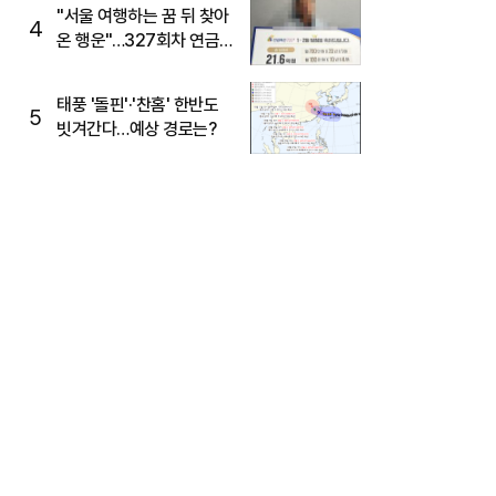
"서울 여행하는 꿈 뒤 찾아
4
온 행운"…327회차 연금
복권720+ 당첨번호조회
주목
태풍 '돌핀'·'찬홈' 한반도
5
빗겨간다…예상 경로는?