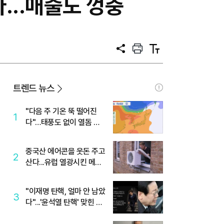
...매출도 껑충
공
프
텍
유
린
스
트
트
크
기
트렌드 뉴스
"다음 주 기온 뚝 떨어진
1
다"…태풍도 없이 열돔 박
살 낸 '이것'
중국산 에어콘을 웃돈 주고
2
산다...유럽 열광시킨 메이
디
"이재명 탄핵, 얼마 안 남았
3
다"...'윤석열 탄핵' 맞힌 무
당, '성지글' 등장