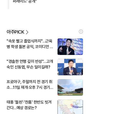
퍼레이드' 공개"
아주PICK
"속옷 빨고 졸업식까지"…근육
병 학생 돌본 공익, 코미디언 김
규원이었다
"경솔한 언행 깊이 반성"…고개
숙인 신동엽, 무슨 일이길래?
프로야구, 주말까지 전 경기 취
소…11일 재개·오후 7시 경기
시작
태풍 '돌핀'·'찬홈' 한반도 빗겨
간다…예상 경로는?