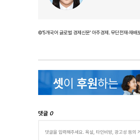
©'5개국어 글로벌 경제신문' 아주경제. 무단전재·재배
댓글
0