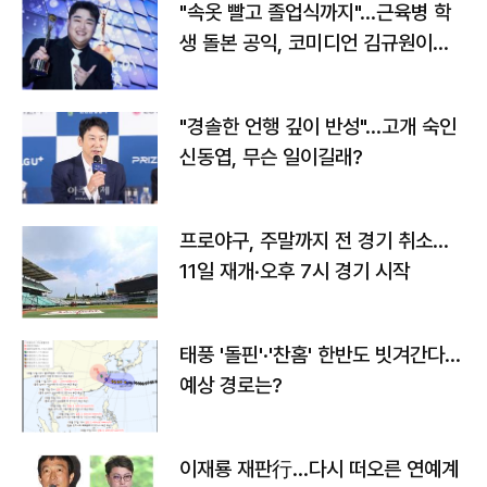
"속옷 빨고 졸업식까지"…근육병 학
생 돌본 공익, 코미디언 김규원이었
다
"경솔한 언행 깊이 반성"…고개 숙인
신동엽, 무슨 일이길래?
프로야구, 주말까지 전 경기 취소…
11일 재개·오후 7시 경기 시작
태풍 '돌핀'·'찬홈' 한반도 빗겨간다…
예상 경로는?
이재룡 재판行…다시 떠오른 연예계