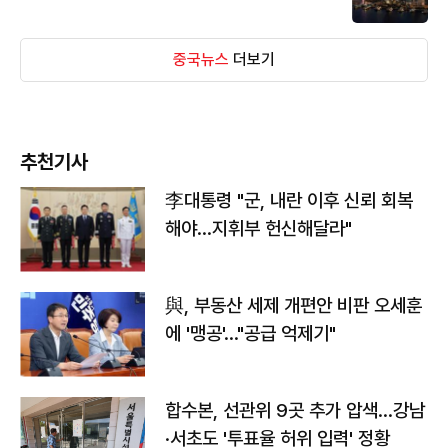
중국뉴스
더보기
추천기사
李대통령 "군, 내란 이후 신뢰 회복
해야…지휘부 헌신해달라"
與, 부동산 세제 개편안 비판 오세훈
에 '맹공'…"공급 억제기"
합수본, 선관위 9곳 추가 압색…강남
·서초도 '투표율 허위 입력' 정황