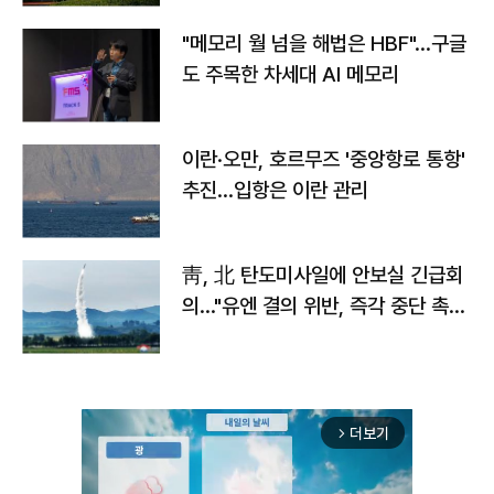
"메모리 월 넘을 해법은 HBF"…구글
도 주목한 차세대 AI 메모리
이란·오만, 호르무즈 '중앙항로 통항'
추진…입항은 이란 관리
靑, 北 탄도미사일에 안보실 긴급회
의…"유엔 결의 위반, 즉각 중단 촉
구"
더보기
arrow_forward_ios