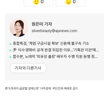
0
0
원은미 기자
silverbeauty@ajunews.com
종합특검, '계엄 구금시설 확보' 신용해 불구속 기소
尹 식사·영화비 공개 판결 뒤집힌 이유…'기록관 이관'에 소송 실익 쟁점
합수본, 노태악 '외유성 출장' 배우자 수행 직원 동행 정황 포착
기자의 다른기사
©'5개국어 글로벌 경제신문' 아주경제. 무단전재·재배포 금지