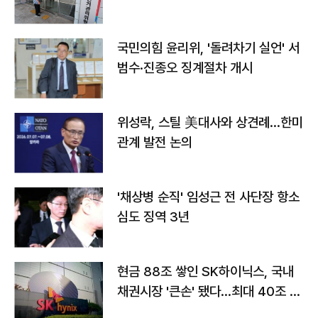
국민의힘 윤리위, '돌려차기 실언' 서
범수·진종오 징계절차 개시
위성락, 스틸 美대사와 상견례…한미
관계 발전 논의
'채상병 순직' 임성근 전 사단장 항소
심도 징역 3년
현금 88조 쌓인 SK하이닉스, 국내
채권시장 '큰손' 됐다…최대 40조 투
자