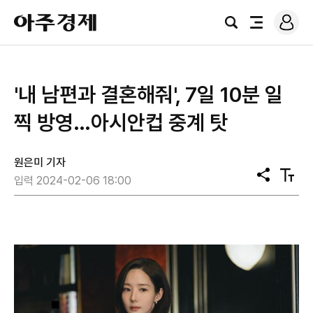
로
아
그
검
전
주
인
색
체
경
메
제
뉴
'내 남편과 결혼해줘', 7일 10분 일
찍 방영…아시안컵 중계 탓
원은미 기자
공
텍
입력 2024-02-06 18:00
유
스
트
크
기