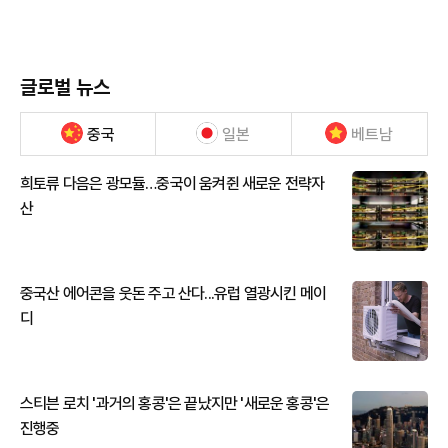
글로벌 뉴스
중국
일본
베트남
희토류 다음은 광모듈…중국이 움켜쥔 새로운 전략자
산
중국산 에어콘을 웃돈 주고 산다...유럽 열광시킨 메이
디
스티븐 로치 '과거의 홍콩'은 끝났지만 '새로운 홍콩'은
진행중