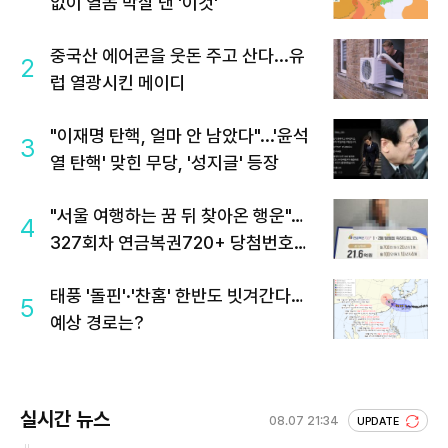
없이 열돔 박살 낸 '이것'
중국산 에어콘을 웃돈 주고 산다...유
2
럽 열광시킨 메이디
"이재명 탄핵, 얼마 안 남았다"...'윤석
3
열 탄핵' 맞힌 무당, '성지글' 등장
"서울 여행하는 꿈 뒤 찾아온 행운"…
4
327회차 연금복권720+ 당첨번호조
회 주목
태풍 '돌핀'·'찬홈' 한반도 빗겨간다…
5
예상 경로는?
실시간 뉴스
08.07 21:34
UPDATE