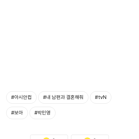
#아시안컵
#내 남편과 결혼해줘
#tvN
#보아
#박민영