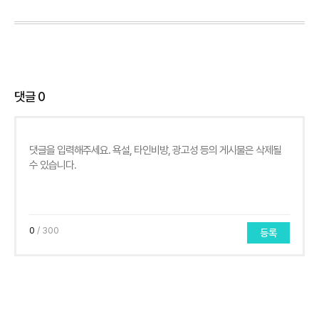
댓글
0
0
/ 300
등록