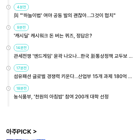
4분전
與 "'하늘이법' 여야 공동 발의 괜찮아…그것이 협치"
9분전
'캐시딜' 캐시워크 돈 버는 퀴즈, 정답은?
14분전
관세전쟁 '엔드게임' 윤곽 나오나…한국 新통상정책 교두보 활
용해야
17분전
섬유패션 글로벌 경쟁력 키운다…산업부 15개 과제 180억 지
원
18분전
농식품부, '천원의 아침밥' 참여 200개 대학 선정
아주PICK >