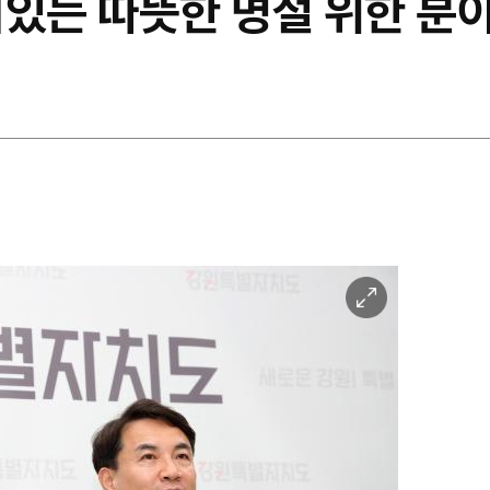
기있는 따뜻한 명절 위한 분
이
미
지
확
대