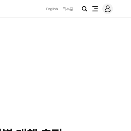
로
English
日本語
그
검
전
인
색
체
메
뉴