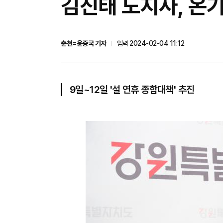
김진태 도지사, 온
춘천=윤중국 기자
입력 2024-02-04 11:12
9일~12일 '설 연휴 종합대책' 추진