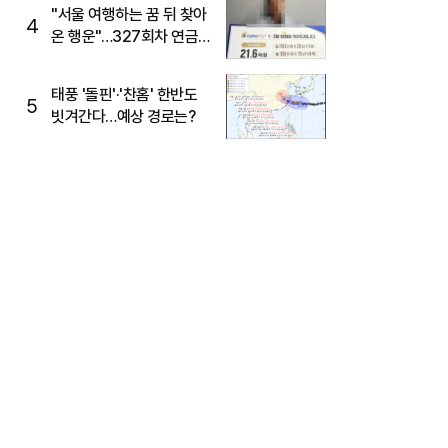
"서울 여행하는 꿈 뒤 찾아
4
온 행운"…327회차 연금
복권720+ 당첨번호조회
주목
태풍 '돌핀'·'찬홈' 한반도
5
빗겨간다…예상 경로는?