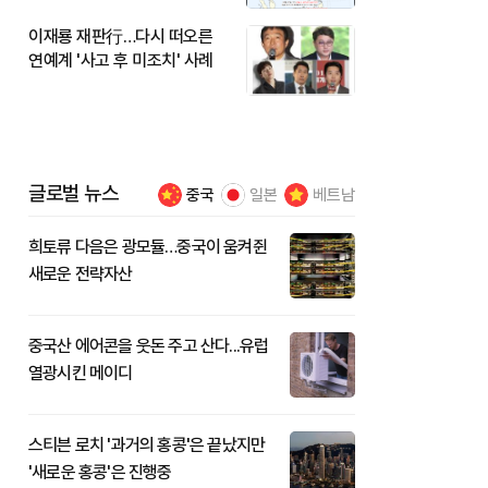
이재룡 재판行…다시 떠오른
연예계 '사고 후 미조치' 사례
글로벌 뉴스
중국
일본
베트남
희토류 다음은 광모듈…중국이 움켜쥔
새로운 전략자산
중국산 에어콘을 웃돈 주고 산다...유럽
열광시킨 메이디
스티븐 로치 '과거의 홍콩'은 끝났지만
'새로운 홍콩'은 진행중