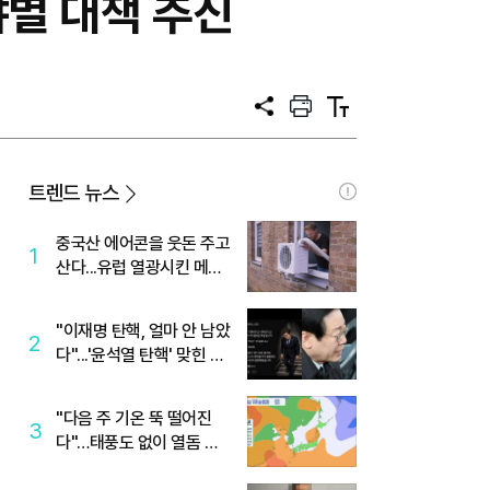
야별 대책 추진
공
프
텍
유
린
스
트
트
크
기
트렌드 뉴스
중국산 에어콘을 웃돈 주고
1
산다...유럽 열광시킨 메이
디
"이재명 탄핵, 얼마 안 남았
2
다"...'윤석열 탄핵' 맞힌 무
당, '성지글' 등장
"다음 주 기온 뚝 떨어진
3
다"…태풍도 없이 열돔 박
살 낸 '이것'