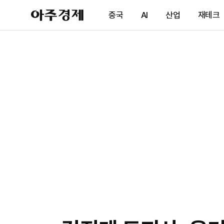
아
중국
AI
산업
재테크
주
경
제