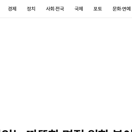
경제
정치
사회·전국
국제
포토
문화·연예