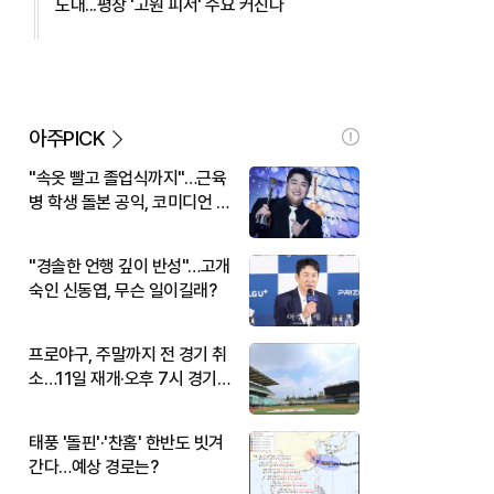
도대...평창 '고원 피서' 수요 커진다
아주PICK
"속옷 빨고 졸업식까지"…근육
병 학생 돌본 공익, 코미디언 김
규원이었다
"경솔한 언행 깊이 반성"…고개
숙인 신동엽, 무슨 일이길래?
프로야구, 주말까지 전 경기 취
소…11일 재개·오후 7시 경기
시작
태풍 '돌핀'·'찬홈' 한반도 빗겨
간다…예상 경로는?