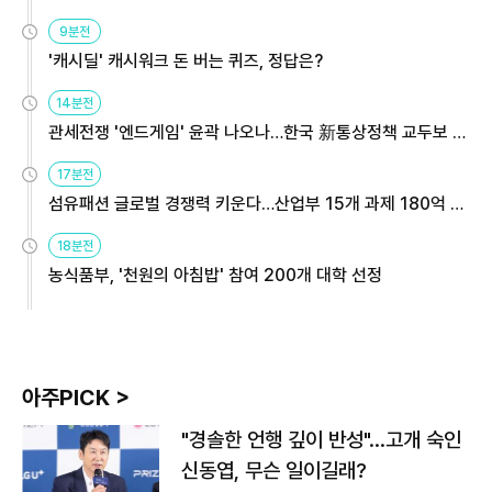
9분전
'캐시딜' 캐시워크 돈 버는 퀴즈, 정답은?
14분전
관세전쟁 '엔드게임' 윤곽 나오나…한국 新통상정책 교두보 활
용해야
17분전
섬유패션 글로벌 경쟁력 키운다…산업부 15개 과제 180억 지
원
18분전
농식품부, '천원의 아침밥' 참여 200개 대학 선정
아주PICK >
"경솔한 언행 깊이 반성"…고개 숙인
신동엽, 무슨 일이길래?