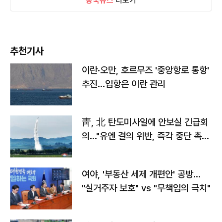
중국뉴스
더보기
추천기사
이란·오만, 호르무즈 '중앙항로 통항'
추진…입항은 이란 관리
靑, 北 탄도미사일에 안보실 긴급회
의…"유엔 결의 위반, 즉각 중단 촉
구"
여야, '부동산 세제 개편안' 공방…
"실거주자 보호" vs "무책임의 극치"