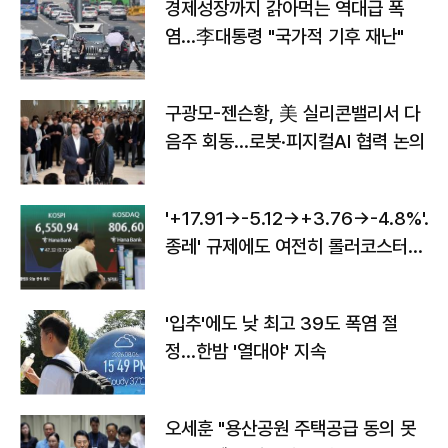
경제성장까지 갉아먹는 역대급 폭
염…李대통령 "국가적 기후 재난"
구광모-젠슨황, 美 실리콘밸리서 다
음주 회동…로봇·피지컬AI 협력 논의
'+17.91→-5.12→+3.76→-4.8%'…'
종레' 규제에도 여전히 롤러코스터
타는 코스피
'입추'에도 낮 최고 39도 폭염 절
정…한밤 '열대야' 지속
오세훈 "용산공원 주택공급 동의 못