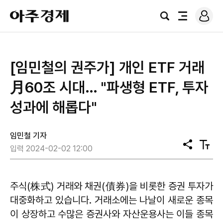
로
아
그
검
전
주
인
색
체
경
메
제
뉴
[임민철의 권주가] 개인 ETF 거래
月60조 시대… "파생형 ETF, 투자
성과에 해롭다"
임민철 기자
공
텍
입력 2024-02-02 12:00
유
스
트
크
기
주식(株式) 거래와 채권(債券)을 비롯한 증권 투자가
대중화하고 있습니다. 거래소에는 나날이 새로운 종목
이 상장하고 수많은 증권사와 자산운용사는 이들 종목