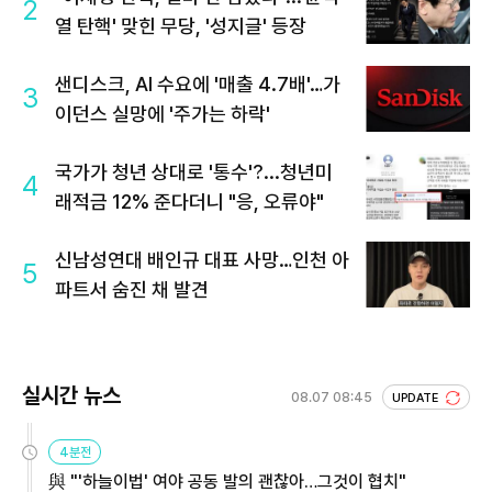
2
열 탄핵' 맞힌 무당, '성지글' 등장
샌디스크, AI 수요에 '매출 4.7배'…가
3
이던스 실망에 '주가는 하락'
국가가 청년 상대로 '통수'?...청년미
4
래적금 12% 준다더니 "응, 오류야"
신남성연대 배인규 대표 사망…인천 아
5
파트서 숨진 채 발견
실시간 뉴스
08.07 08:45
UPDATE
4분전
與 "'하늘이법' 여야 공동 발의 괜찮아…그것이 협치"