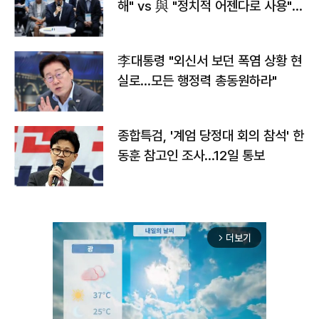
해" vs 與 "정치적 어젠다로 사용"
맞불
李대통령 "외신서 보던 폭염 상황 현
실로…모든 행정력 총동원하라"
종합특검, '계엄 당정대 회의 참석' 한
동훈 참고인 조사...12일 통보
더보기
arrow_forward_ios