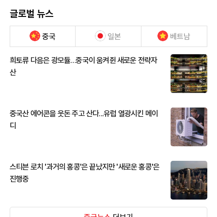
글로벌 뉴스
중국
일본
베트남
희토류 다음은 광모듈…중국이 움켜쥔 새로운 전략자
산
중국산 에어콘을 웃돈 주고 산다...유럽 열광시킨 메이
디
스티븐 로치 '과거의 홍콩'은 끝났지만 '새로운 홍콩'은
진행중