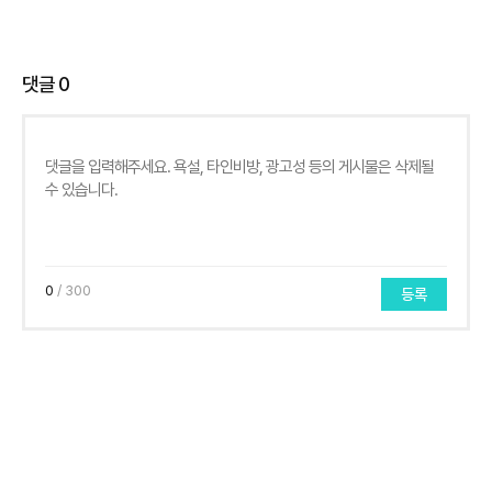
댓글
0
0
/ 300
등록