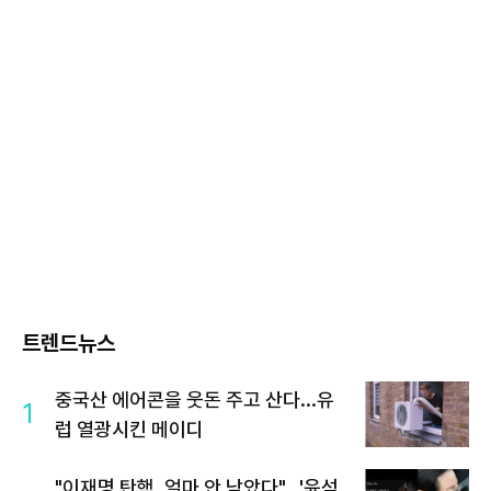
트렌드뉴스
중국산 에어콘을 웃돈 주고 산다...유
1
럽 열광시킨 메이디
"이재명 탄핵, 얼마 안 남았다"...'윤석