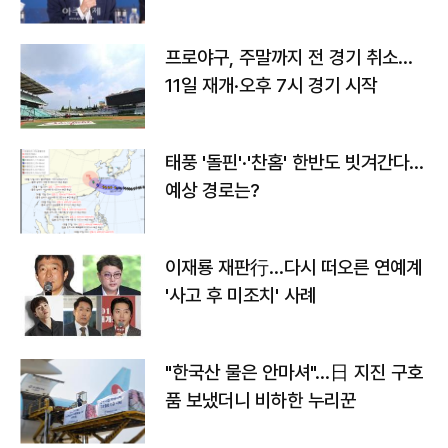
프로야구, 주말까지 전 경기 취소…
11일 재개·오후 7시 경기 시작
태풍 '돌핀'·'찬홈' 한반도 빗겨간다…
예상 경로는?
이재룡 재판行…다시 떠오른 연예계
'사고 후 미조치' 사례
"한국산 물은 안마셔"…日 지진 구호
품 보냈더니 비하한 누리꾼