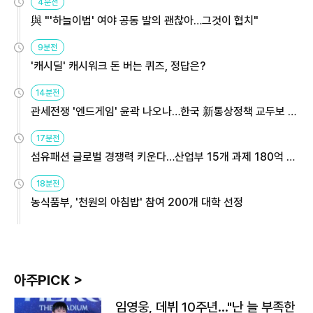
4분전
與 "'하늘이법' 여야 공동 발의 괜찮아…그것이 협치"
9분전
'캐시딜' 캐시워크 돈 버는 퀴즈, 정답은?
14분전
관세전쟁 '엔드게임' 윤곽 나오나…한국 新통상정책 교두보 활
용해야
17분전
섬유패션 글로벌 경쟁력 키운다…산업부 15개 과제 180억 지
원
18분전
농식품부, '천원의 아침밥' 참여 200개 대학 선정
아주PICK >
임영웅, 데뷔 10주년…"난 늘 부족한