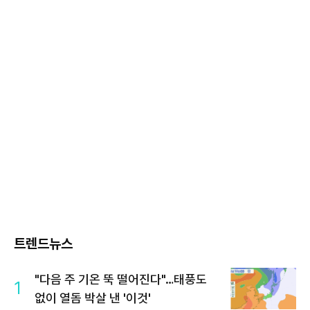
트렌드뉴스
"다음 주 기온 뚝 떨어진다"…태풍도
1
없이 열돔 박살 낸 '이것'