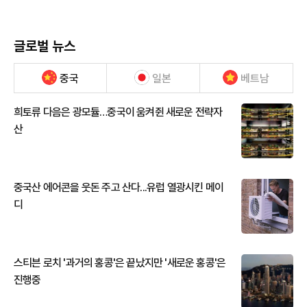
글로벌 뉴스
중국
일본
베트남
희토류 다음은 광모듈…중국이 움켜쥔 새로운 전략자
산
중국산 에어콘을 웃돈 주고 산다...유럽 열광시킨 메이
디
스티븐 로치 '과거의 홍콩'은 끝났지만 '새로운 홍콩'은
진행중