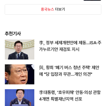
중국뉴스
더보기
추천기사
李, 정부 세제개편안에 제동…ISA·주
가누르기안 재검토 지시
與, 황희 '폐기 버스 청년 주택' 제안
에 "당 입장과 무관…개인 의견"
李대통령, '호우피해' 안동·의성 관할
4개면 특별재난지역 선포