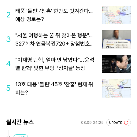
태풍 '돌핀'·'찬홈' 한반도 빗겨간다…
2
예상 경로는?
"서울 여행하는 꿈 뒤 찾아온 행운"…
3
327회차 연금복권720+ 당첨번호조
회 주목
"이재명 탄핵, 얼마 안 남았다"...'윤석
4
열 탄핵' 맞힌 무당, '성지글' 등장
13호 태풍 '돌핀'·15호 '찬홈' 현재 위
5
치는?
실시간 뉴스
08.09 04:25
UPDATE