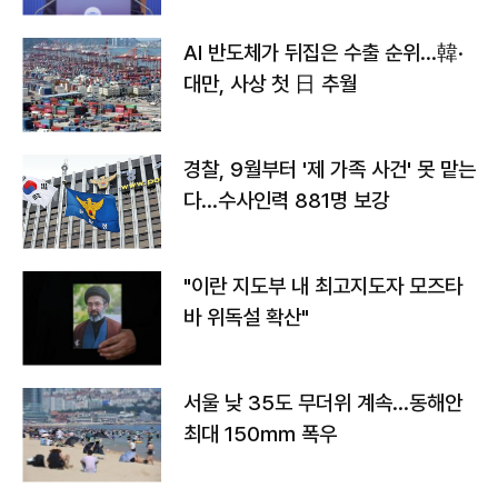
AI 반도체가 뒤집은 수출 순위…韓·
대만, 사상 첫 日 추월
경찰, 9월부터 '제 가족 사건' 못 맡는
다…수사인력 881명 보강
"이란 지도부 내 최고지도자 모즈타
바 위독설 확산"
서울 낮 35도 무더위 계속…동해안
최대 150㎜ 폭우