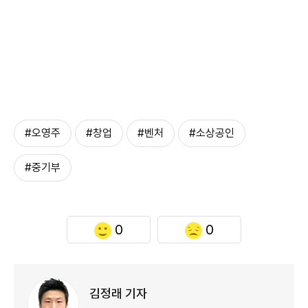
#오영주
#창업
#벤처
#소상공인
#중기부
0
0
김정래 기자