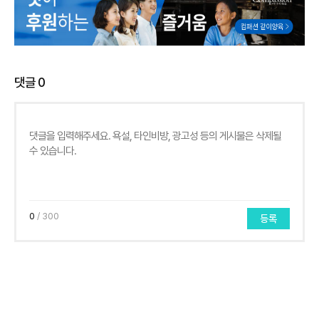
댓글
0
0
/ 300
등록