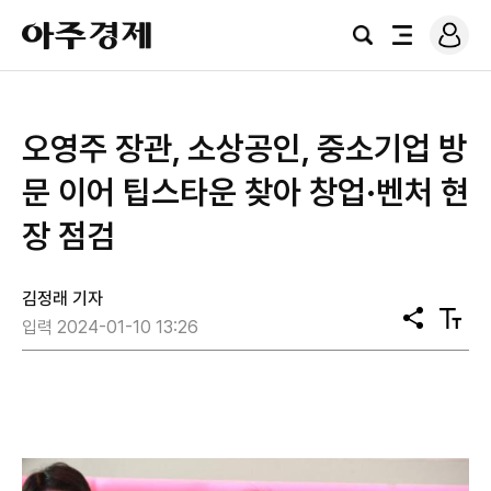
로
아
그
검
전
주
인
색
체
경
메
제
뉴
오영주 장관, 소상공인, 중소기업 방
문 이어 팁스타운 찾아 창업·벤처 현
장 점검
김정래 기자
공
텍
입력 2024-01-10 13:26
유
스
트
크
기