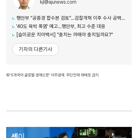
kjl@ajunews.com
행안부 "공중경 합수본 검토"…검찰개혁 이후 수사 공백 대응 나서
'40도 육박 폭염' 예고…행안부, 최고 수준 대응
[슬미로운 치아백서] "충치는 까매야 충치일까요?"
기자의 다른기사
©'5개국어 글로벌 경제신문' 아주경제. 무단전재·재배포 금지