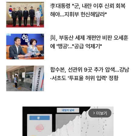
李대통령 "군, 내란 이후 신뢰 회복
해야…지휘부 헌신해달라"
與, 부동산 세제 개편안 비판 오세훈
에 '맹공'…"공급 억제기"
합수본, 선관위 9곳 추가 압색…강남
·서초도 '투표율 허위 입력' 정황
더보기
arrow_forward_ios