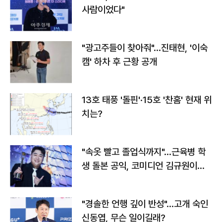
사람이었다"
"광고주들이 찾아줘"…진태현, '이숙
캠' 하차 후 근황 공개
13호 태풍 '돌핀'·15호 '찬홈' 현재 위
치는?
"속옷 빨고 졸업식까지"…근육병 학
생 돌본 공익, 코미디언 김규원이었
다
"경솔한 언행 깊이 반성"…고개 숙인
신동엽, 무슨 일이길래?