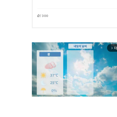
0
/ 300
더
arrow_forward_ios
Mut