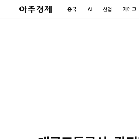
아
중국
AI
산업
재테크
주
경
제