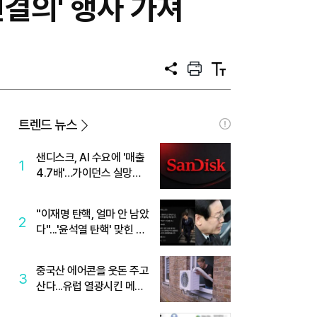
결의' 행사 가져
공
프
텍
유
린
스
트
트
크
기
트렌드 뉴스
샌디스크, AI 수요에 '매출
1
4.7배'…가이던스 실망에
'주가는 하락'
"이재명 탄핵, 얼마 안 남았
2
다"...'윤석열 탄핵' 맞힌 무
당, '성지글' 등장
중국산 에어콘을 웃돈 주고
3
산다...유럽 열광시킨 메이
디