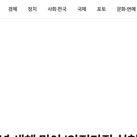
경제
정치
사회·전국
국제
포토
문화·연예