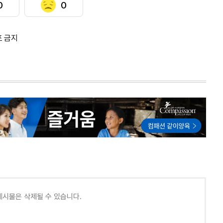
0
0
포 금지