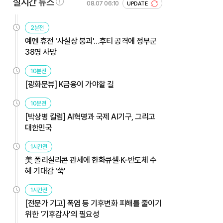
실시간 뉴스
08.07 06:10
UPDATE
2분전
예멘 휴전 '사실상 붕괴'…후티 공격에 정부군
38명 사망
10분전
[광화문뷰] K금융이 가야할 길
10분전
[박상병 칼럼] AI혁명과 국제 AI기구, 그리고
대한민국
1시간전
美 폴리실리콘 관세에 한화큐셀·K-반도체 수
혜 기대감 '쑥'
1시간전
[전문가 기고] 폭염 등 기후변화 피해를 줄이기
위한 '기후감사'의 필요성