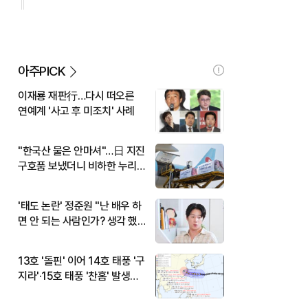
아주PICK
이재룡 재판行…다시 떠오른
연예계 '사고 후 미조치' 사례
"한국산 물은 안마셔"…日 지진
구호품 보냈더니 비하한 누리
꾼
'태도 논란' 정준원 "난 배우 하
면 안 되는 사람인가? 생각 했
다"
13호 '돌핀' 이어 14호 태풍 '구
지라'·15호 태풍 '찬홈' 발생…
현재 위치와 이동경로는?