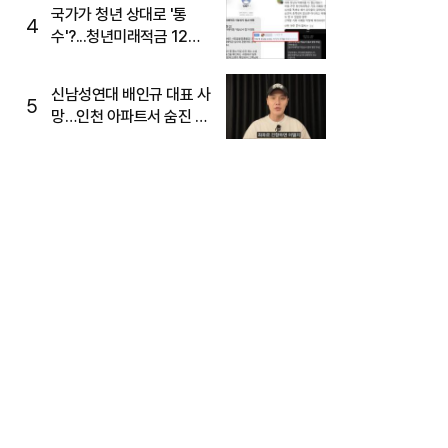
국가가 청년 상대로 '통
4
수'?...청년미래적금 12%
준다더니 "응, 오류야"
신남성연대 배인규 대표 사
5
망…인천 아파트서 숨진 채
발견