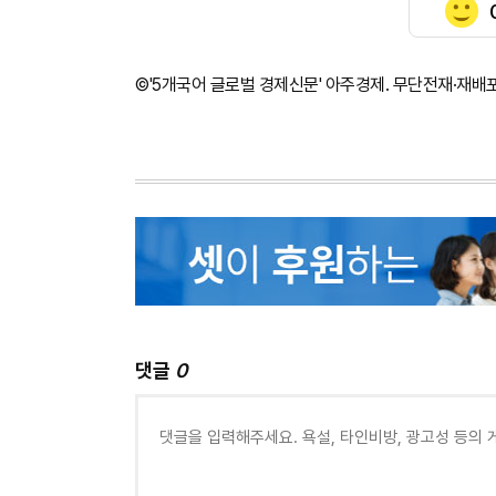
©'5개국어 글로벌 경제신문' 아주경제. 무단전재·재배
댓글
0