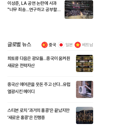
이상준, LA 공연 논란에 사과
"너무 죄송…연구하고 공부할
것"
글로벌 뉴스
중국
일본
베트남
희토류 다음은 광모듈…중국이 움켜쥔
새로운 전략자산
중국산 에어콘을 웃돈 주고 산다...유럽
열광시킨 메이디
스티븐 로치 '과거의 홍콩'은 끝났지만
'새로운 홍콩'은 진행중