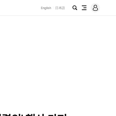
로
English
日本語
그
검
전
인
색
체
메
뉴