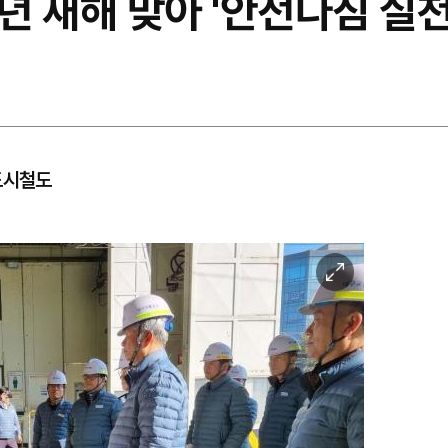
 새해 맞아 '안전다짐 실천
도시철도
이
미
지
확
대