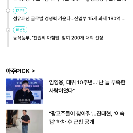
용해야
17분전
섬유패션 글로벌 경쟁력 키운다…산업부 15개 과제 180억 지
원
18분전
농식품부, '천원의 아침밥' 참여 200개 대학 선정
아주PICK >
임영웅, 데뷔 10주년…"난 늘 부족한
사람이었다"
"광고주들이 찾아줘"…진태현, '이숙
캠' 하차 후 근황 공개