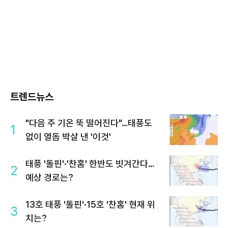
트렌드뉴스
"다음 주 기온 뚝 떨어진다"…태풍도
1
없이 열돔 박살 낸 '이것'
태풍 '돌핀'·'찬홈' 한반도 빗겨간다…
2
예상 경로는?
13호 태풍 '돌핀'·15호 '찬홈' 현재 위
3
치는?