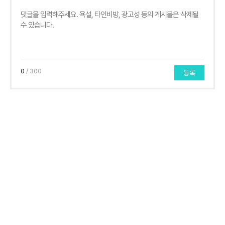
0
/ 300
등록