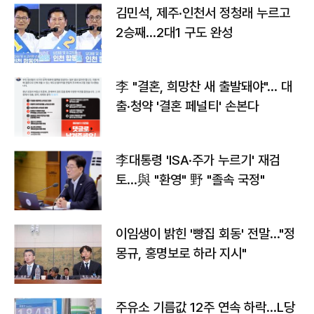
김민석, 제주·인천서 정청래 누르고
2승째…2대1 구도 완성
李 "결혼, 희망찬 새 출발돼야"… 대
출·청약 '결혼 페널티' 손본다
李대통령 'ISA·주가 누르기' 재검
토…與 "환영" 野 "졸속 국정"
이임생이 밝힌 '빵집 회동' 전말…"정
몽규, 홍명보로 하라 지시"
주유소 기름값 12주 연속 하락…L당