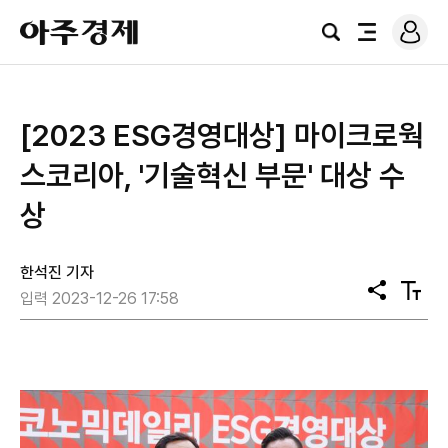
로
아
그
검
전
주
인
색
체
경
메
제
뉴
[2023 ESG경영대상] 마이크로웍
스코리아, '기술혁신 부문' 대상 수
상
한석진 기자
공
텍
입력 2023-12-26 17:58
유
스
트
크
기