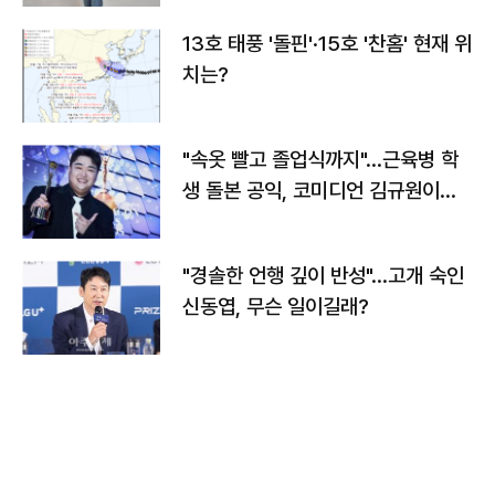
13호 태풍 '돌핀'·15호 '찬홈' 현재 위
치는?
"속옷 빨고 졸업식까지"…근육병 학
생 돌본 공익, 코미디언 김규원이었
다
"경솔한 언행 깊이 반성"…고개 숙인
신동엽, 무슨 일이길래?