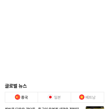
글로벌 뉴스
중국
일본
베트남