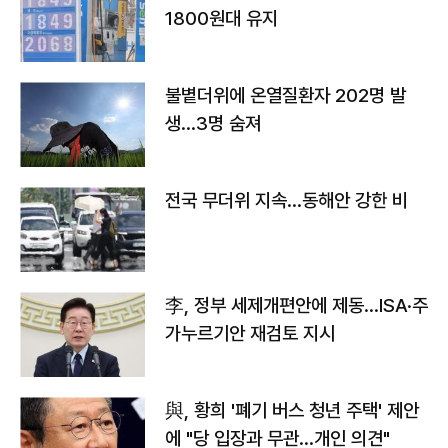
1800원대 유지
불볕더위에 온열질환자 202명 발
생…3명 숨져
전국 무더위 지속…동해안 강한 비
李, 정부 세제개편안에 제동…ISA·주
가누르기안 재검토 지시
與, 황희 '폐기 버스 청년 주택' 제안
에 "당 입장과 무관…개인 의견"