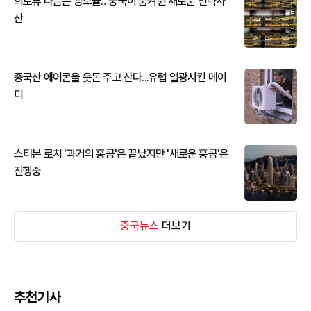
희토류 다음은 광모듈…중국이 움켜쥔 새로운 전략자
산
중국산 에어콘을 웃돈 주고 산다...유럽 열광시킨 메이
디
스티븐 로치 '과거의 홍콩'은 끝났지만 '새로운 홍콩'은
진행중
중국뉴스
더보기
추천기사