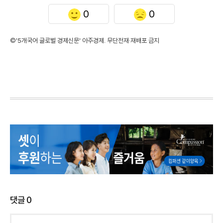
0
0
©'5개국어 글로벌 경제신문' 아주경제. 무단전재·재배포 금지
댓글
0