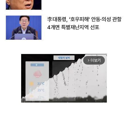
李대통령, '호우피해' 안동·의성 관할
4개면 특별재난지역 선포
더보기
arrow_forward_ios
Unmute