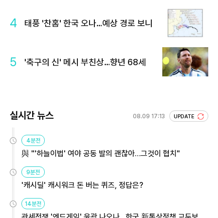
4
태풍 '찬홈' 한국 오나…예상 경로 보니
5
'축구의 신' 메시 부친상…향년 68세
실시간 뉴스
08.09 17:13
UPDATE
4분전
與 "'하늘이법' 여야 공동 발의 괜찮아…그것이 협치"
9분전
'캐시딜' 캐시워크 돈 버는 퀴즈, 정답은?
14분전
관세전쟁 '엔드게임' 윤곽 나오나…한국 新통상정책 교두보 활