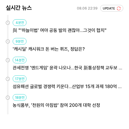
실시간 뉴스
08.06 22:39
UPDATE
4분전
與 "'하늘이법' 여야 공동 발의 괜찮아…그것이 협치"
9분전
'캐시딜' 캐시워크 돈 버는 퀴즈, 정답은?
14분전
관세전쟁 '엔드게임' 윤곽 나오나…한국 新통상정책 교두보 활
용해야
17분전
섬유패션 글로벌 경쟁력 키운다…산업부 15개 과제 180억 지
원
18분전
농식품부, '천원의 아침밥' 참여 200개 대학 선정