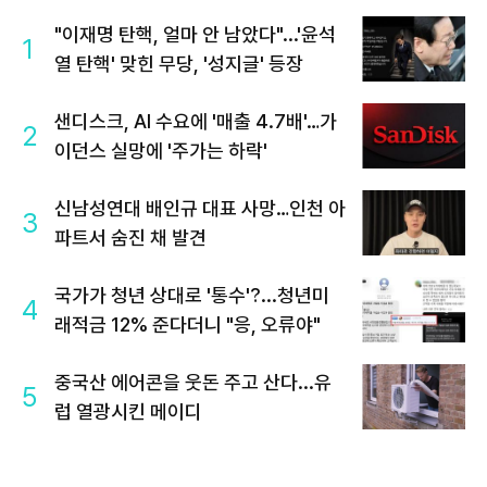
"이재명 탄핵, 얼마 안 남았다"...'윤석
1
열 탄핵' 맞힌 무당, '성지글' 등장
샌디스크, AI 수요에 '매출 4.7배'…가
2
이던스 실망에 '주가는 하락'
신남성연대 배인규 대표 사망…인천 아
3
파트서 숨진 채 발견
국가가 청년 상대로 '통수'?...청년미
4
래적금 12% 준다더니 "응, 오류야"
중국산 에어콘을 웃돈 주고 산다...유
5
럽 열광시킨 메이디