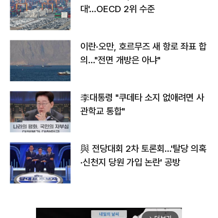
대'…OECD 2위 수준
이란·오만, 호르무즈 새 항로 좌표 합
의…"전면 개방은 아냐"
李대통령 "쿠데타 소지 없애려면 사
관학교 통합"
與 전당대회 2차 토론회…'탈당 의혹
·신천지 당원 가입 논란' 공방