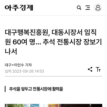
로
아
그
검
전
주
인
색
체
경
메
제
뉴
대구행복진흥원, 대동시장서 임직
원 60여 명… 추석 전통시장 장보기
나서
대구=이인수 기자
공
텍
입력 2023-09-26 14:53
유
스
트
크
기
추석을 앞두고 전통시장에 활력을