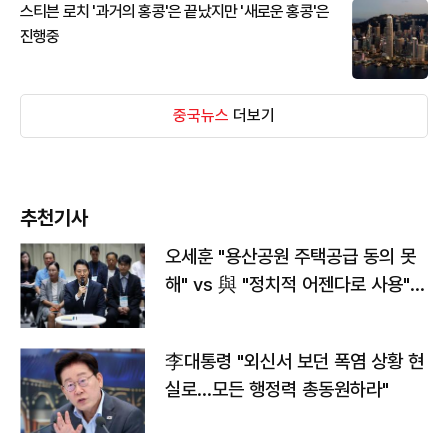
스티븐 로치 '과거의 홍콩'은 끝났지만 '새로운 홍콩'은
진행중
중국뉴스
더보기
추천기사
오세훈 "용산공원 주택공급 동의 못
해" vs 與 "정치적 어젠다로 사용"
맞불
李대통령 "외신서 보던 폭염 상황 현
실로…모든 행정력 총동원하라"