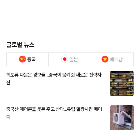
글로벌 뉴스
중국
일본
베트남
희토류 다음은 광모듈…중국이 움켜쥔 새로운 전략자
산
중국산 에어콘을 웃돈 주고 산다...유럽 열광시킨 메이
디