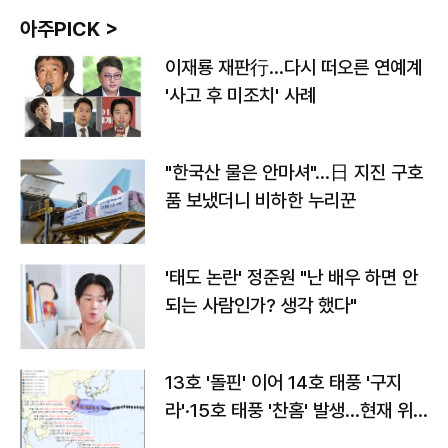
아주PICK >
이재룡 재판行…다시 떠오른 연예계
'사고 후 미조치' 사례
"한국산 물은 안마셔"…日 지진 구호
품 보냈더니 비하한 누리꾼
'태도 논란' 정준원 "난 배우 하면 안
되는 사람인가? 생각 했다"
13호 '돌핀' 이어 14호 태풍 '구지
라'·15호 태풍 '찬홈' 발생…현재 위
치와 이동경로는?