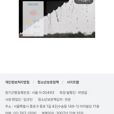
더보기
arrow_forward_ios
Unmute
개인정보처리방침
청소년보호정책
사이트맵
정기간행등록번호 : 서울 아 00493
회장·발행인 : 곽영길
사장·편집인 : 임규진
청소년보호책임자 : 전운
주소 : 서울특별시 종로구 종로 1길 42(수송동 146-1) 이마빌딩 11층
전화 : 02-767-1500
발행일자 : 2007년 11월 15일