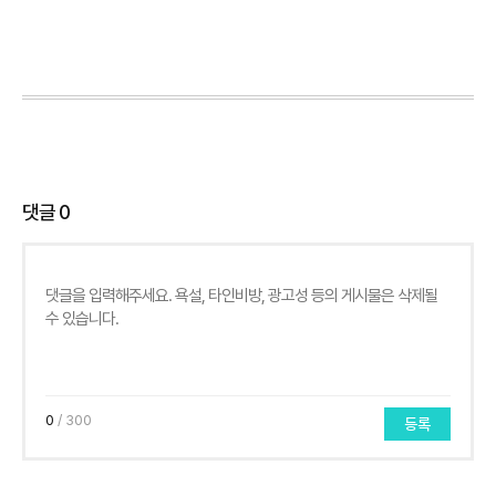
댓글
0
0
/ 300
등록