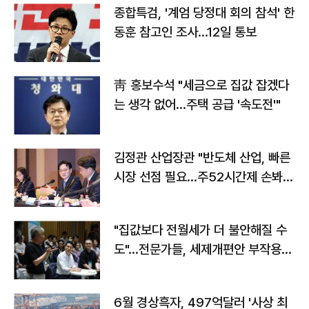
종합특검, '계엄 당정대 회의 참석' 한
동훈 참고인 조사...12일 통보
靑 홍보수석 "세금으로 집값 잡겠다
는 생각 없어…주택 공급 '속도전'"
김정관 산업장관 "반도체 산업, 빠른
시장 선점 필요…주52시간제 손봐
야"
"집값보다 전월세가 더 불안해질 수
도"…전문가들, 세제개편안 부작용
우려
6월 경상흑자, 497억달러 '사상 최