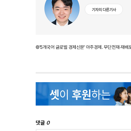
기자의 다른기사
©'5개국어 글로벌 경제신문' 아주경제. 무단전재·재배
댓글
0