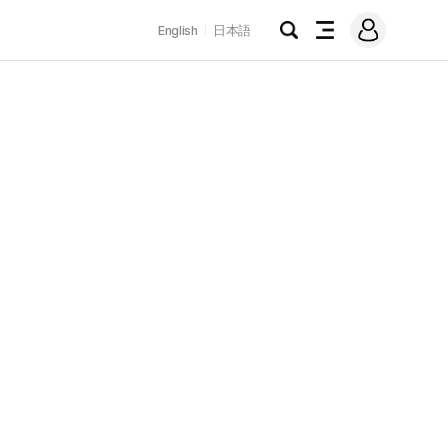
로
English
日本語
그
검
전
인
색
체
메
뉴