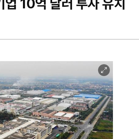
기업 10억 달러 투자 유치
이
미
지
확
대