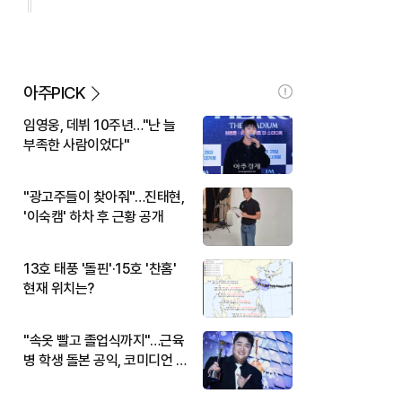
아주PICK
임영웅, 데뷔 10주년…"난 늘
부족한 사람이었다"
"광고주들이 찾아줘"…진태현,
'이숙캠' 하차 후 근황 공개
13호 태풍 '돌핀'·15호 '찬홈'
현재 위치는?
"속옷 빨고 졸업식까지"…근육
병 학생 돌본 공익, 코미디언 김
규원이었다