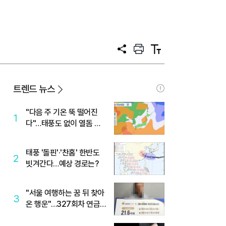
공
프
텍
유
린
스
트
트
크
기
트렌드 뉴스
"다음 주 기온 뚝 떨어진
1
다"…태풍도 없이 열돔 박
살 낸 '이것'
태풍 '돌핀'·'찬홈' 한반도
2
빗겨간다…예상 경로는?
"서울 여행하는 꿈 뒤 찾아
3
온 행운"…327회차 연금
복권720+ 당첨번호조회