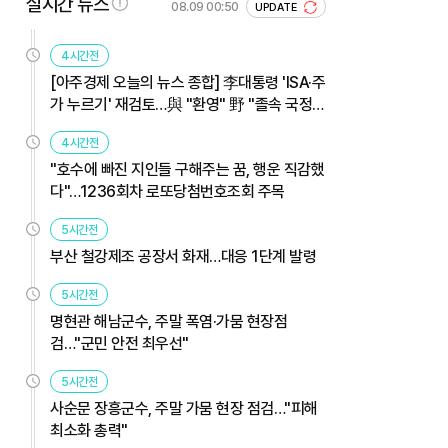
실시간 뉴스
08.09 00:50
UPDATE
4시간전
[아주경제 오늘의 뉴스 종합] 李대통령 'ISA·주
가 누르기' 재검토…與 "환영" 野 "졸속 국정"
外
4시간전
"호수에 빠진 지인들 구해주는 꿈, 행운 직감했
다"…1236회차 로또당첨번호조회 주목
5시간전
부산 철강제조 공장서 화재…대응 1단계 발령
5시간전
명현관 해남군수, 주말 폭염·가뭄 현장점
검…"군민 안전 최우선"
5시간전
사순문 장흥군수, 주말 가뭄 현장 점검…"피해
최소화 총력"