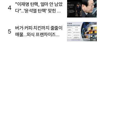
주목
"이재명 탄핵, 얼마 안 남았
4
다"...'윤석열 탄핵' 맞힌 무
당, '성지글' 등장
버거·커피·치킨까지 줄줄이
5
매물…외식 프랜차이즈
M&A '활기'