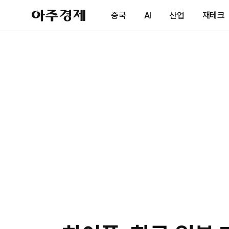
아
중국
AI
산업
재테크
주
경
제