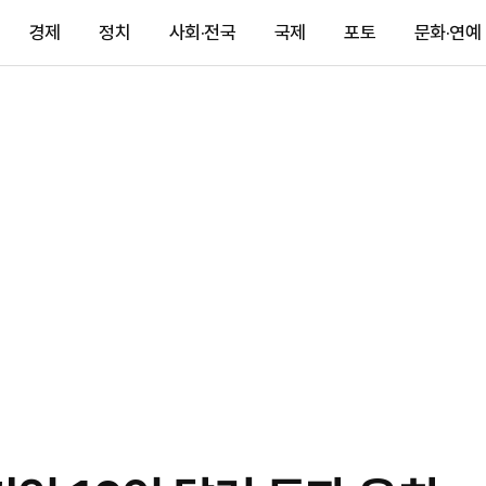
경제
정치
사회·전국
국제
포토
문화·연예