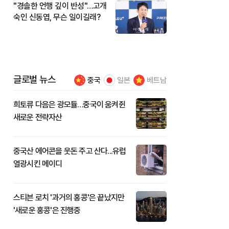
"경솔한 언행 깊이 반성"…고개
숙인 신동엽, 무슨 일이길래?
글로벌 뉴스
중국
일본
베트남
희토류 다음은 광모듈…중국이 움켜쥔
새로운 전략자산
중국산 에어콘을 웃돈 주고 산다...유럽
열광시킨 메이디
스티븐 로치 '과거의 홍콩'은 끝났지만
'새로운 홍콩'은 진행중