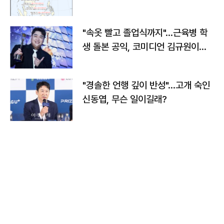
"속옷 빨고 졸업식까지"…근육병 학
생 돌본 공익, 코미디언 김규원이었
다
"경솔한 언행 깊이 반성"…고개 숙인
신동엽, 무슨 일이길래?