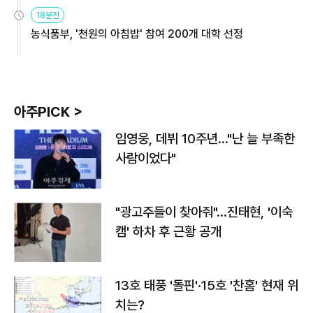
원
18분전
농식품부, '천원의 아침밥' 참여 200개 대학 선정
아주PICK >
임영웅, 데뷔 10주년…"난 늘 부족한
사람이었다"
"광고주들이 찾아줘"…진태현, '이숙
캠' 하차 후 근황 공개
13호 태풍 '돌핀'·15호 '찬홈' 현재 위
치는?