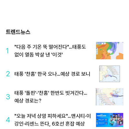
트렌드뉴스
"다음 주 기온 뚝 떨어진다"…태풍도
1
없이 열돔 박살 낸 '이것'
2
태풍 '찬홈' 한국 오나…예상 경로 보니
태풍 '돌핀'·'찬홈' 한반도 빗겨간다…
3
예상 경로는?
"오늘 저녁 상암 피하세요"…맨시티·이
4
강인·리센느 뜬다, 6호선 혼잡 예상