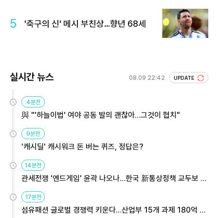
5
'축구의 신' 메시 부친상…향년 68세
실시간 뉴스
08.09 22:42
UPDATE
4분전
與 "'하늘이법' 여야 공동 발의 괜찮아…그것이 협치"
9분전
'캐시딜' 캐시워크 돈 버는 퀴즈, 정답은?
14분전
관세전쟁 '엔드게임' 윤곽 나오나…한국 新통상정책 교두보 활
용해야
17분전
섬유패션 글로벌 경쟁력 키운다…산업부 15개 과제 180억 지