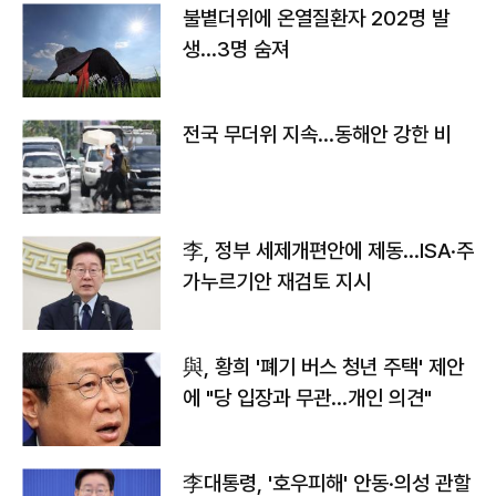
불볕더위에 온열질환자 202명 발
생…3명 숨져
전국 무더위 지속…동해안 강한 비
李, 정부 세제개편안에 제동…ISA·주
가누르기안 재검토 지시
與, 황희 '폐기 버스 청년 주택' 제안
에 "당 입장과 무관…개인 의견"
李대통령, '호우피해' 안동·의성 관할