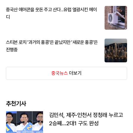
중국산 에어콘을 웃돈 주고 산다...유럽 열광시킨 메이
디
스티븐 로치 '과거의 홍콩'은 끝났지만 '새로운 홍콩'은
진행중
중국뉴스
더보기
추천기사
김민석, 제주·인천서 정청래 누르고
2승째…2대1 구도 완성