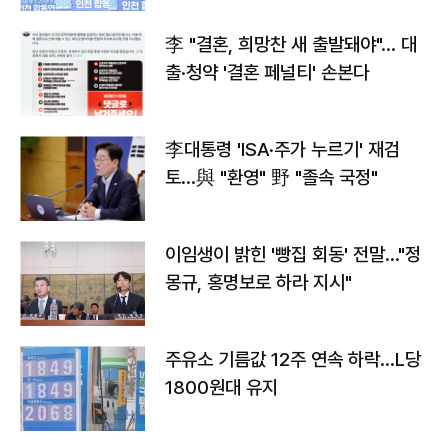
李 "결혼, 희망찬 새 출발돼야"… 대
출·청약 '결혼 페널티' 손본다
李대통령 'ISA·주가 누르기' 재검
토…與 "환영" 野 "졸속 국정"
이임생이 밝힌 '빵집 회동' 전말…"정
몽규, 홍명보로 하라 지시"
주유소 기름값 12주 연속 하락…L당
1800원대 유지