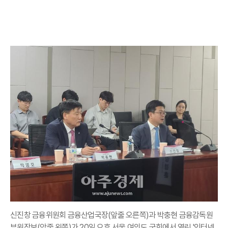
신진창 금융위원회 금융산업국장(앞줄 오른쪽)과 박충현 금융감독원
부원장보(앞줄 왼쪽)가 20일 오후 서울 여의도 국회에서 열린 '인터넷