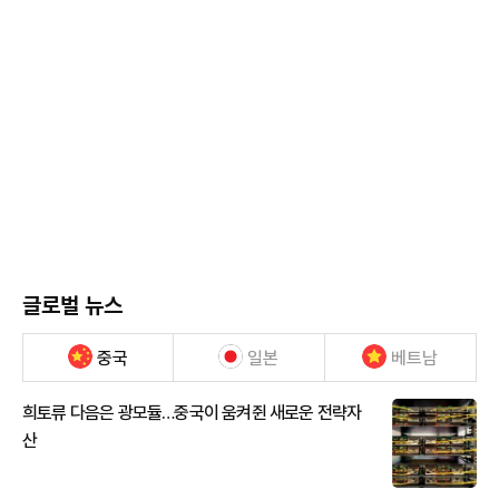
글로벌 뉴스
중국
일본
베트남
희토류 다음은 광모듈…중국이 움켜쥔 새로운 전략자
산