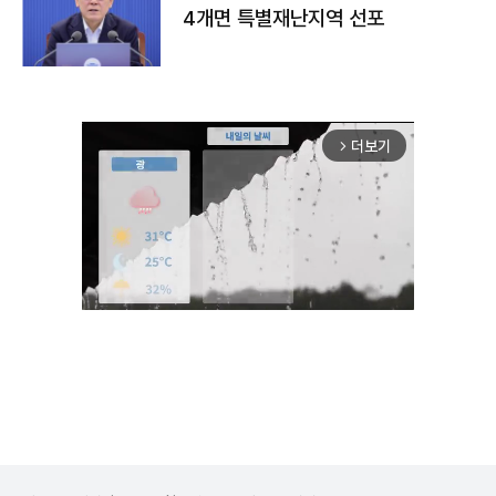
4개면 특별재난지역 선포
더보기
arrow_forward_ios
Unmute