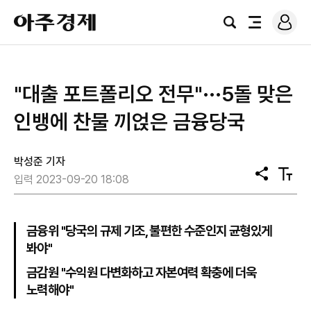
로
아
그
검
전
주
인
색
체
경
메
제
뉴
"대출 포트폴리오 전무"···5돌 맞은
인뱅에 찬물 끼얹은 금융당국
박성준 기자
공
텍
입력 2023-09-20 18:08
유
스
트
크
기
금융위 "당국의 규제 기조, 불편한 수준인지 균형있게
봐야"
금감원 "수익원 다변화하고 자본여력 확충에 더욱
노력해야"