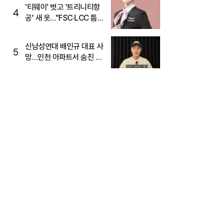
'티웨이' 벗고 '트리니티항
4
공' 새 옷…"FSC·LCC 틈
새, SSC 전략으로 공략"
신남성연대 배인규 대표 사
5
망…인천 아파트서 숨진 채
발견