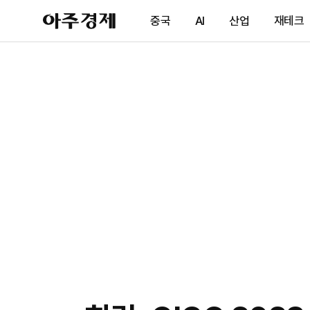
아
중국
AI
산업
재테크
주
경
제