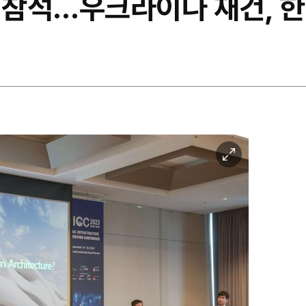
23 참석…우크라이나 재건, 
이
미
지
확
대