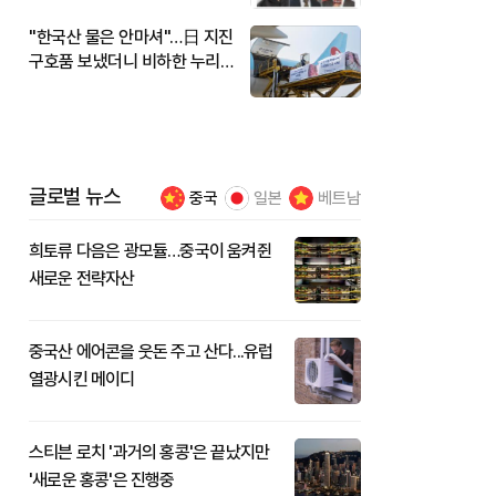
"한국산 물은 안마셔"…日 지진
구호품 보냈더니 비하한 누리
꾼
글로벌 뉴스
중국
일본
베트남
희토류 다음은 광모듈…중국이 움켜쥔
새로운 전략자산
중국산 에어콘을 웃돈 주고 산다...유럽
열광시킨 메이디
스티븐 로치 '과거의 홍콩'은 끝났지만
'새로운 홍콩'은 진행중