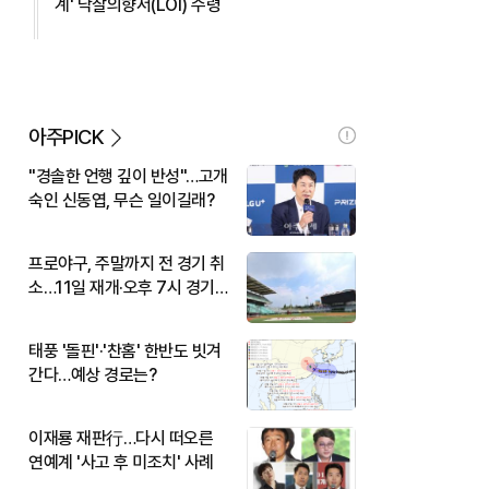
계' 낙찰의향서(LOI) 수령
아주PICK
"경솔한 언행 깊이 반성"…고개
숙인 신동엽, 무슨 일이길래?
프로야구, 주말까지 전 경기 취
소…11일 재개·오후 7시 경기
시작
태풍 '돌핀'·'찬홈' 한반도 빗겨
간다…예상 경로는?
이재룡 재판行…다시 떠오른
연예계 '사고 후 미조치' 사례