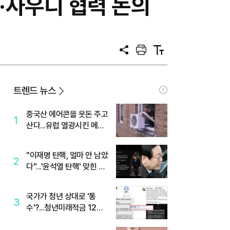
한·사우디 협력 논의
공
프
텍
유
린
스
트
트
크
기
트렌드 뉴스
중국산 에어콘을 웃돈 주고
1
산다...유럽 열광시킨 메이
디
"이재명 탄핵, 얼마 안 남았
2
다"...'윤석열 탄핵' 맞힌 무
당, '성지글' 등장
국가가 청년 상대로 '통
3
수'?...청년미래적금 12%
준다더니 "응, 오류야"