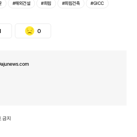
균
#해외건설
#희림
#희림건축
#GICC
1
0
ajunews.com
포 금지