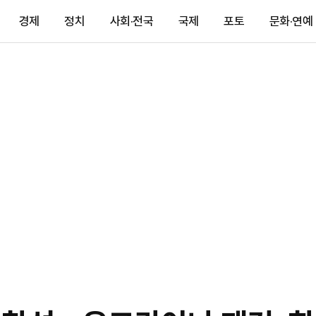
경제
정치
사회·전국
국제
포토
문화·연예