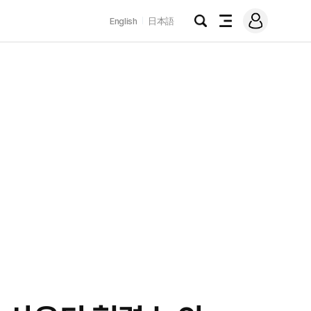
로
English
日本語
그
검
전
인
색
체
메
뉴