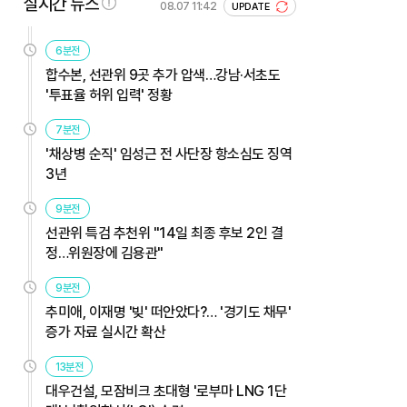
실시간 뉴스
08.07 11:42
UPDATE
6분전
합수본, 선관위 9곳 추가 압색…강남·서초도
'투표율 허위 입력' 정황
7분전
'채상병 순직' 임성근 전 사단장 항소심도 징역
3년
9분전
선관위 특검 추천위 "14일 최종 후보 2인 결
정…위원장에 김용관"
9분전
추미애, 이재명 '빚' 떠안았다?… '경기도 채무'
증가 자료 실시간 확산
13분전
대우건설, 모잠비크 초대형 '로부마 LNG 1단