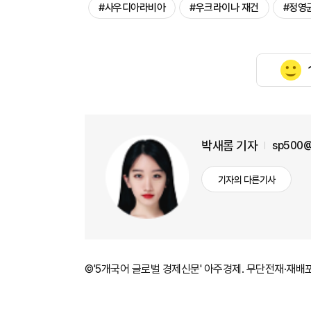
#사우디아라비아
#우크라이나 재건
#정영
박새롬 기자
sp500@
기자의 다른기사
©'5개국어 글로벌 경제신문' 아주경제. 무단전재·재배