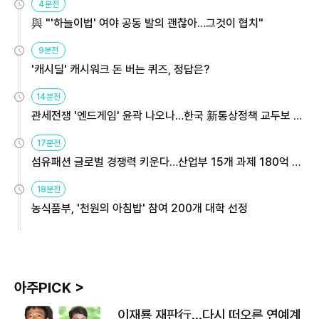
4분전
與 "'하늘이법' 여야 공동 발의 괜찮아…그것이 협치"
9분전
'캐시딜' 캐시워크 돈 버는 퀴즈, 정답은?
14분전
관세전쟁 '엔드게임' 윤곽 나오나…한국 新통상정책 교두보 활
용해야
17분전
섬유패션 글로벌 경쟁력 키운다…산업부 15개 과제 180억 지
원
18분전
농식품부, '천원의 아침밥' 참여 200개 대학 선정
아주PICK >
이재룡 재판行…다시 떠오른 연예계