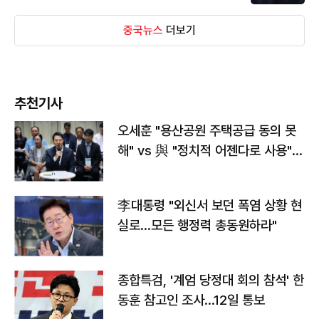
중국뉴스
더보기
추천기사
오세훈 "용산공원 주택공급 동의 못
해" vs 與 "정치적 어젠다로 사용"
맞불
李대통령 "외신서 보던 폭염 상황 현
실로…모든 행정력 총동원하라"
종합특검, '계엄 당정대 회의 참석' 한
동훈 참고인 조사...12일 통보