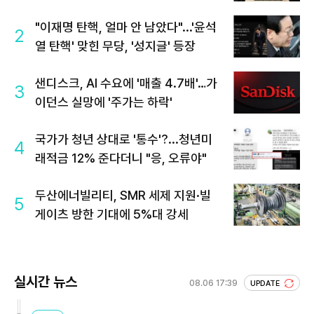
"이재명 탄핵, 얼마 안 남았다"...'윤석
2
열 탄핵' 맞힌 무당, '성지글' 등장
샌디스크, AI 수요에 '매출 4.7배'…가
3
이던스 실망에 '주가는 하락'
국가가 청년 상대로 '통수'?...청년미
4
래적금 12% 준다더니 "응, 오류야"
두산에너빌리티, SMR 세제 지원·빌
5
게이츠 방한 기대에 5%대 강세
실시간 뉴스
08.06 17:39
UPDATE