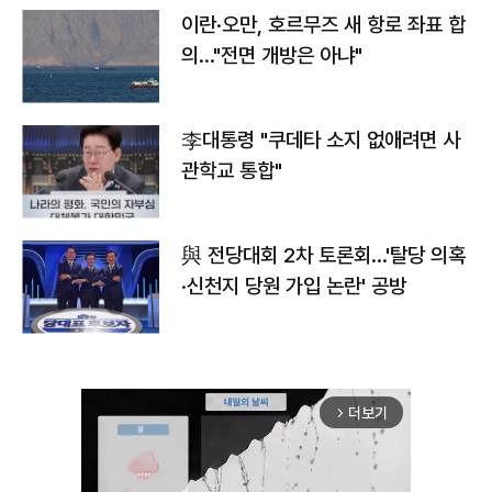
이란·오만, 호르무즈 새 항로 좌표 합
의…"전면 개방은 아냐"
李대통령 "쿠데타 소지 없애려면 사
관학교 통합"
與 전당대회 2차 토론회…'탈당 의혹
·신천지 당원 가입 논란' 공방
더보기
arrow_forward_ios