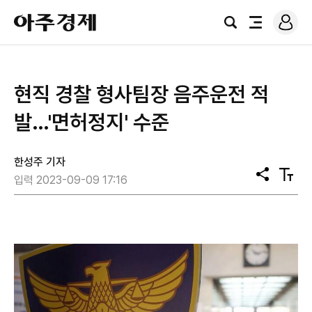
로
아
그
검
전
주
인
색
체
경
메
제
뉴
​현직 경찰 형사팀장 음주운전 적
발…'면허정지' 수준
한성주 기자
공
텍
입력 2023-09-09 17:16
유
스
트
크
기