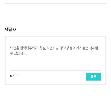
댓글
0
0
/ 300
등록