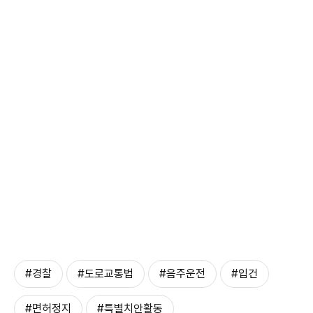
#경찰
#도로교통법
#음주운전
#입건
#면허정지
#특별치안활동