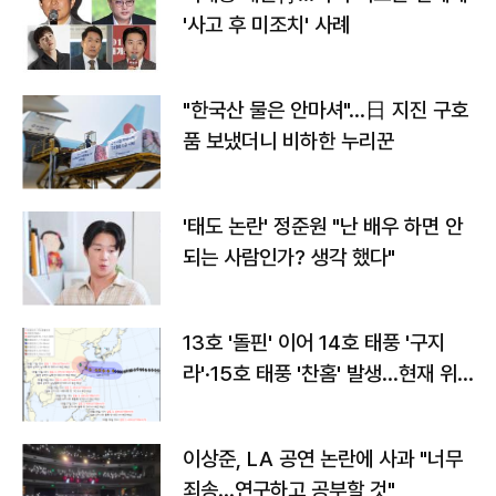
'사고 후 미조치' 사례
"한국산 물은 안마셔"…日 지진 구호
품 보냈더니 비하한 누리꾼
'태도 논란' 정준원 "난 배우 하면 안
되는 사람인가? 생각 했다"
13호 '돌핀' 이어 14호 태풍 '구지
라'·15호 태풍 '찬홈' 발생…현재 위
치와 이동경로는?
이상준, LA 공연 논란에 사과 "너무
죄송…연구하고 공부할 것"