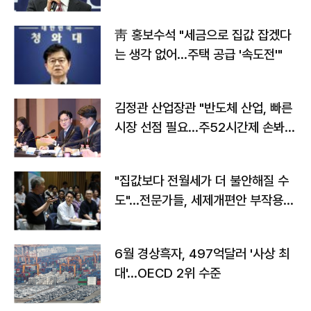
靑 홍보수석 "세금으로 집값 잡겠다
는 생각 없어…주택 공급 '속도전'"
김정관 산업장관 "반도체 산업, 빠른
시장 선점 필요…주52시간제 손봐
야"
"집값보다 전월세가 더 불안해질 수
도"…전문가들, 세제개편안 부작용
우려
6월 경상흑자, 497억달러 '사상 최
대'…OECD 2위 수준