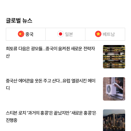
글로벌 뉴스
중국
일본
베트남
희토류 다음은 광모듈…중국이 움켜쥔 새로운 전략자
산
중국산 에어콘을 웃돈 주고 산다...유럽 열광시킨 메이
디
스티븐 로치 '과거의 홍콩'은 끝났지만 '새로운 홍콩'은
진행중