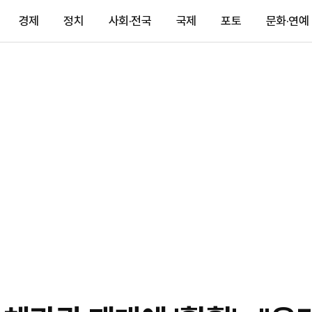
경제
정치
사회·전국
국제
포토
문화·연예