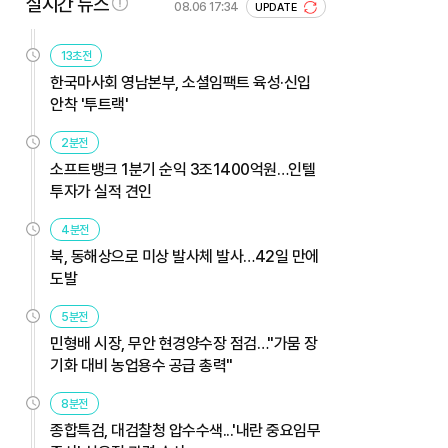
실시간 뉴스
08.06 17:34
UPDATE
13초전
한국마사회 영남본부, 소셜임팩트 육성·신입
안착 '투트랙'
2분전
소프트뱅크 1분기 순익 3조1400억원…인텔
투자가 실적 견인
4분전
북, 동해상으로 미상 발사체 발사…42일 만에
도발
5분전
민형배 시장, 무안 현경양수장 점검…"가뭄 장
기화 대비 농업용수 공급 총력"
8분전
종합특검, 대검찰청 압수수색...'내란 중요임무