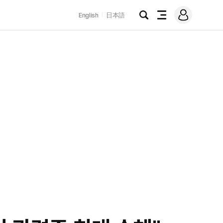
로
English
日本語
그
검
전
인
색
체
메
뉴