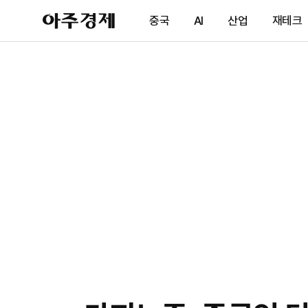
아
중국
AI
산업
재테크
주
경
제