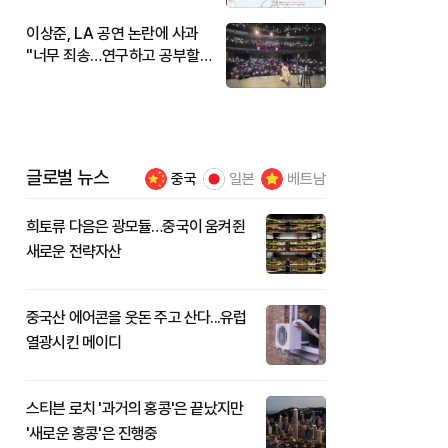
이상준, LA 공연 논란에 사과
"너무 죄송…연구하고 공부할
것"
글로벌 뉴스
중국
일본
베트남
희토류 다음은 광모듈…중국이 움켜쥔
새로운 전략자산
중국산 에어콘을 웃돈 주고 산다...유럽
열광시킨 메이디
스티븐 로치 '과거의 홍콩'은 끝났지만
'새로운 홍콩'은 진행중