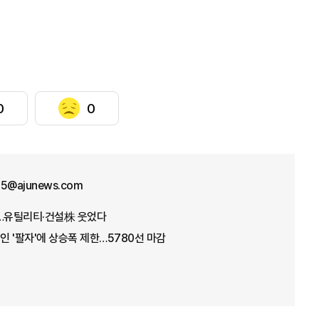
0
0
25@ajunews.com
데…유틸리티·건설株 웃었다
인 '팔자'에 상승폭 제한…5780선 마감