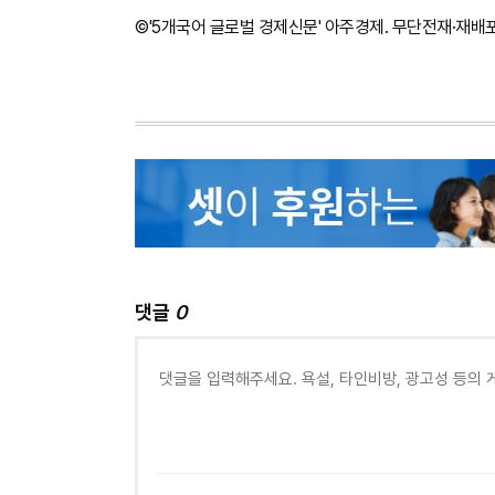
©'5개국어 글로벌 경제신문' 아주경제. 무단전재·재배
댓글
0