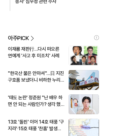
종사' 심우정 관련 수사
아주PICK
이재룡 재판行…다시 떠오른
연예계 '사고 후 미조치' 사례
"한국산 물은 안마셔"…日 지진
구호품 보냈더니 비하한 누리
꾼
'태도 논란' 정준원 "난 배우 하
면 안 되는 사람인가? 생각 했
다"
13호 '돌핀' 이어 14호 태풍 '구
지라'·15호 태풍 '찬홈' 발생…
현재 위치와 이동경로는?