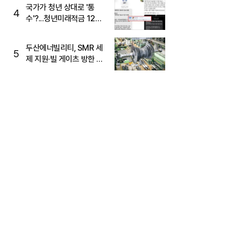
국가가 청년 상대로 '통
4
수'?...청년미래적금 12%
준다더니 "응, 오류야"
두산에너빌리티, SMR 세
5
제 지원·빌 게이츠 방한 기
대에 5%대 강세