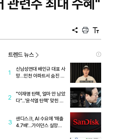
커 관련주 최대 수혜"
공
프
텍
유
린
스
트
트
크
기
트렌드 뉴스
신남성연대 배인규 대표 사
1
망…인천 아파트서 숨진 채
발견
"이재명 탄핵, 얼마 안 남았
2
다"...'윤석열 탄핵' 맞힌 무
당, '성지글' 등장
샌디스크, AI 수요에 '매출
3
4.7배'…가이던스 실망에
'주가는 하락'