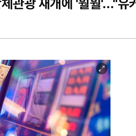
체관광 재개에 '훨훨'…"유
이
미
지
확
대