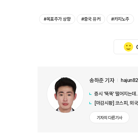
#목표주가 상향
#중국 유커
#카지노주
송하준 기자
hajun8
증시 '뚝뚝' 떨어지는
[마감시황] 코스피, 외국
기자의 다른기사