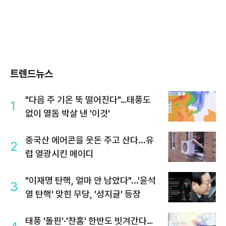
트렌드뉴스
"다음 주 기온 뚝 떨어진다"…태풍도
1
없이 열돔 박살 낸 '이것'
중국산 에어콘을 웃돈 주고 산다...유
2
럽 열광시킨 메이디
"이재명 탄핵, 얼마 안 남았다"...'윤석
3
열 탄핵' 맞힌 무당, '성지글' 등장
태풍 '돌핀'·'찬홈' 한반도 빗겨간다…