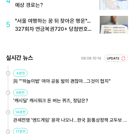
4
예상 경로는?
"서울 여행하는 꿈 뒤 찾아온 행운"…
5
327회차 연금복권720+ 당첨번호조
회 주목
실시간 뉴스
08.08 10:14
UPDATE
4분전
與 "'하늘이법' 여야 공동 발의 괜찮아…그것이 협치"
9분전
'캐시딜' 캐시워크 돈 버는 퀴즈, 정답은?
14분전
관세전쟁 '엔드게임' 윤곽 나오나…한국 新통상정책 교두보 활
용해야
17분전