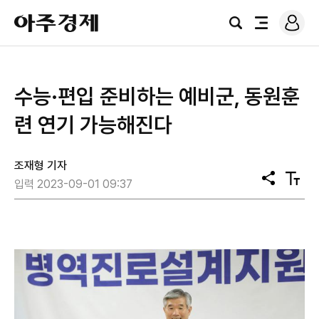
로
아
그
검
전
주
인
색
체
경
메
제
뉴
​수능·편입 준비하는 예비군, 동원훈
련 연기 가능해진다
조재형 기자
공
텍
입력 2023-09-01 09:37
유
스
트
크
기