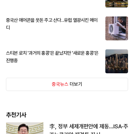
중국산 에어콘을 웃돈 주고 산다...유럽 열광시킨 메이
디
스티븐 로치 '과거의 홍콩'은 끝났지만 '새로운 홍콩'은
진행중
중국뉴스
더보기
추천기사
李, 정부 세제개편안에 제동…ISA·주