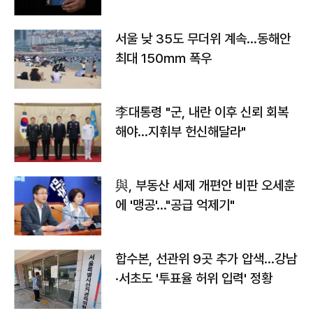
서울 낮 35도 무더위 계속…동해안
최대 150㎜ 폭우
李대통령 "군, 내란 이후 신뢰 회복
해야…지휘부 헌신해달라"
與, 부동산 세제 개편안 비판 오세훈
에 '맹공'…"공급 억제기"
합수본, 선관위 9곳 추가 압색…강남
·서초도 '투표율 허위 입력' 정황