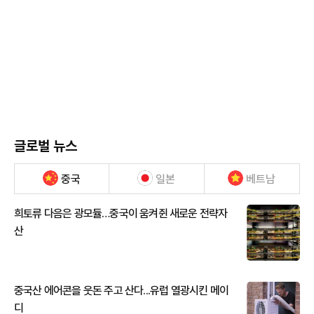
글로벌 뉴스
중국
일본
베트남
희토류 다음은 광모듈…중국이 움켜쥔 새로운 전략자
산
중국산 에어콘을 웃돈 주고 산다...유럽 열광시킨 메이
디