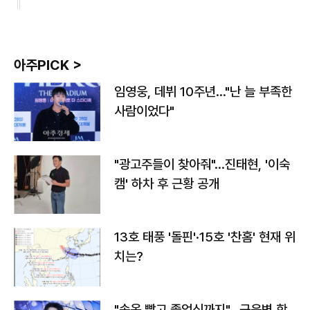
아주PICK >
임영웅, 데뷔 10주년…"난 늘 부족한
사람이었다"
"광고주들이 찾아줘"…진태현, '이숙
캠' 하차 후 근황 공개
13호 태풍 '돌핀'·15호 '찬홈' 현재 위
치는?
"속옷 빨고 졸업식까지"…근육병 학