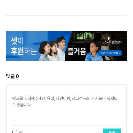
댓글
0
0
/ 300