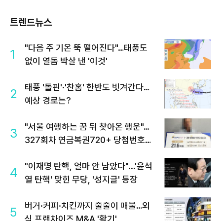
트렌드뉴스
"다음 주 기온 뚝 떨어진다"…태풍도
1
없이 열돔 박살 낸 '이것'
태풍 '돌핀'·'찬홈' 한반도 빗겨간다…
2
예상 경로는?
"서울 여행하는 꿈 뒤 찾아온 행운"…
3
327회차 연금복권720+ 당첨번호조
회 주목
"이재명 탄핵, 얼마 안 남았다"...'윤석
4
열 탄핵' 맞힌 무당, '성지글' 등장
버거·커피·치킨까지 줄줄이 매물…외
5
식 프랜차이즈 M&A '활기'