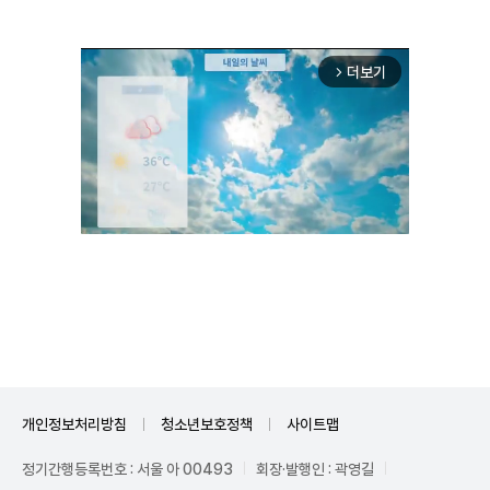
더보기
arrow_forward_ios
Unmute
개인정보처리방침
청소년보호정책
사이트맵
정기간행등록번호 : 서울 아 00493
회장·발행인 : 곽영길