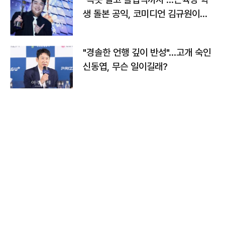
생 돌본 공익, 코미디언 김규원이었
다
"경솔한 언행 깊이 반성"…고개 숙인
신동엽, 무슨 일이길래?