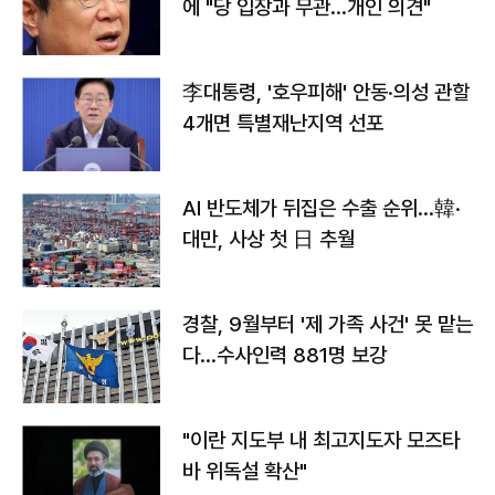
에 "당 입장과 무관…개인 의견"
李대통령, '호우피해' 안동·의성 관할
4개면 특별재난지역 선포
AI 반도체가 뒤집은 수출 순위…韓·
대만, 사상 첫 日 추월
경찰, 9월부터 '제 가족 사건' 못 맡는
다…수사인력 881명 보강
"이란 지도부 내 최고지도자 모즈타
바 위독설 확산"