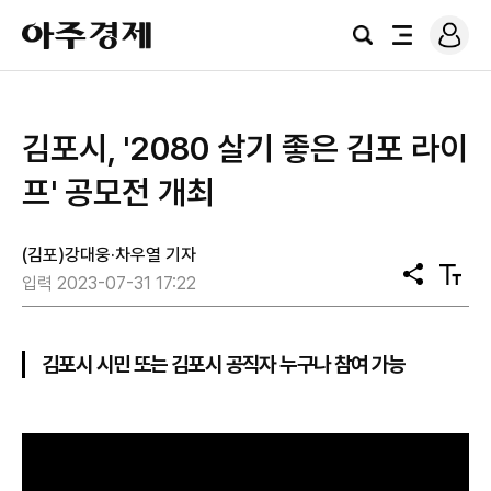
로
아
그
검
전
주
인
색
체
경
메
제
뉴
김포시, '2080 살기 좋은 김포 라이
프' 공모전 개최
(김포)강대웅·차우열 기자
공
텍
입력 2023-07-31 17:22
유
스
트
크
기
김포시 시민 또는 김포시 공직자 누구나 참여 가능