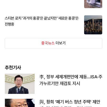
스티븐 로치 '과거의 홍콩'은 끝났지만 '새로운 홍콩'은
진행중
중국뉴스
더보기
추천기사
李, 정부 세제개편안에 제동…ISA·주
가누르기안 재검토 지시
與, 황희 '폐기 버스 청년 주택' 제안