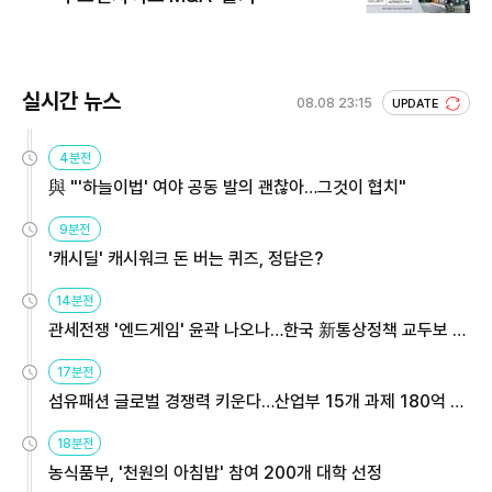
실시간 뉴스
08.08 23:15
UPDATE
4분전
與 "'하늘이법' 여야 공동 발의 괜찮아…그것이 협치"
9분전
'캐시딜' 캐시워크 돈 버는 퀴즈, 정답은?
14분전
관세전쟁 '엔드게임' 윤곽 나오나…한국 新통상정책 교두보 활
용해야
17분전
섬유패션 글로벌 경쟁력 키운다…산업부 15개 과제 180억 지
원
18분전
농식품부, '천원의 아침밥' 참여 200개 대학 선정