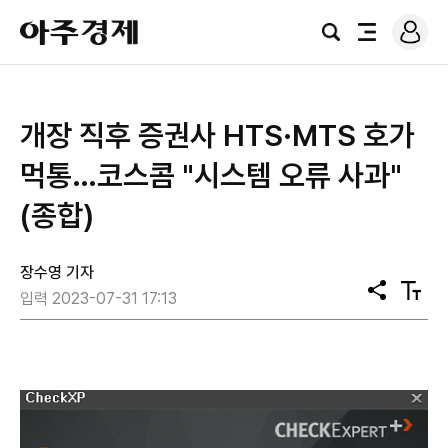
로
아
그
검
전
주
인
색
체
경
메
제
뉴
개장 직후 증권사 HTS·MTS 호가
먹통…코스콤 "시스템 오류 사과"
(종합)
장수영 기자
공
텍
입력 2023-07-31 17:13
유
스
트
크
기