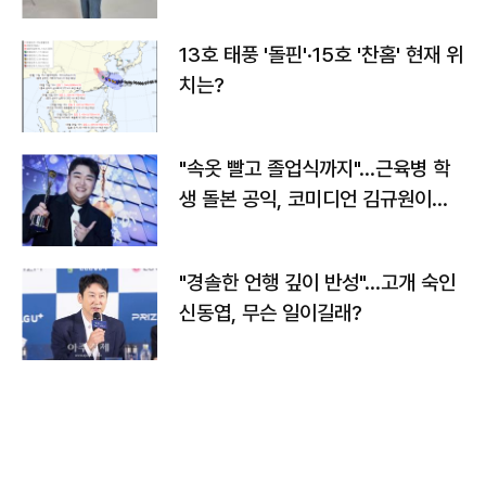
13호 태풍 '돌핀'·15호 '찬홈' 현재 위
치는?
"속옷 빨고 졸업식까지"…근육병 학
생 돌본 공익, 코미디언 김규원이었
다
"경솔한 언행 깊이 반성"…고개 숙인
신동엽, 무슨 일이길래?