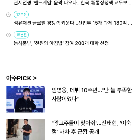
관세전쟁 '엔드게임' 윤곽 나오나…한국 新통상정책 교두보 활
용해야
17분전
섬유패션 글로벌 경쟁력 키운다…산업부 15개 과제 180억 지
원
18분전
농식품부, '천원의 아침밥' 참여 200개 대학 선정
아주PICK >
임영웅, 데뷔 10주년…"난 늘 부족한
사람이었다"
"광고주들이 찾아줘"…진태현, '이숙
캠' 하차 후 근황 공개