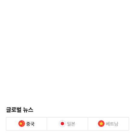
글로벌 뉴스
중국
일본
베트남