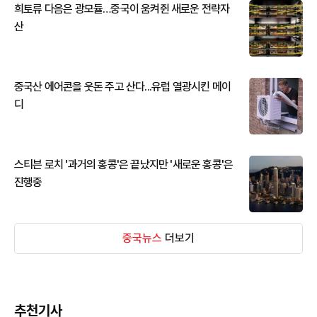
희토류 다음은 광모듈…중국이 움켜쥔 새로운 전략자
산
중국산 에어콘을 웃돈 주고 산다...유럽 열광시킨 메이
디
스티븐 로치 '과거의 홍콩'은 끝났지만 '새로운 홍콩'은
진행중
중국뉴스
더보기
추천기사