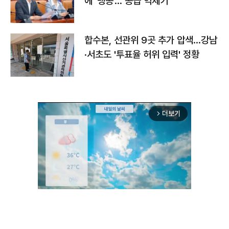
에 '맹공'…"공급 억제기"
합수본, 선관위 9곳 추가 압색…강남
·서초도 '투표율 허위 입력' 정황
더보기
arrow_forward_ios
Unmute