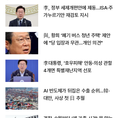
李, 정부 세제개편안에 제동…ISA·주
가누르기안 재검토 지시
與, 황희 '폐기 버스 청년 주택' 제안
에 "당 입장과 무관…개인 의견"
李대통령, '호우피해' 안동·의성 관할
4개면 특별재난지역 선포
AI 반도체가 뒤집은 수출 순위…韓·
대만, 사상 첫 日 추월