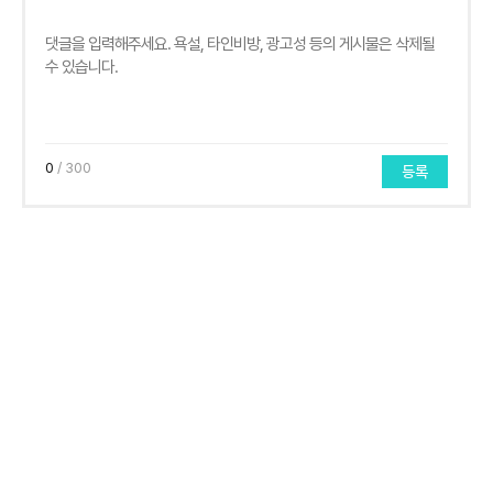
0
/ 300
등록