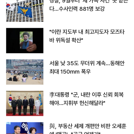
경찰, 9월부터 '제 가족 사건' 못 맡는
다…수사인력 881명 보강
"이란 지도부 내 최고지도자 모즈타
바 위독설 확산"
서울 낮 35도 무더위 계속…동해안
최대 150㎜ 폭우
李대통령 "군, 내란 이후 신뢰 회복
해야…지휘부 헌신해달라"
與, 부동산 세제 개편안 비판 오세훈