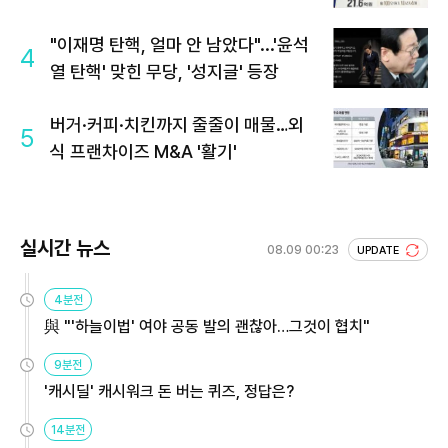
회 주목
"이재명 탄핵, 얼마 안 남았다"...'윤석
4
열 탄핵' 맞힌 무당, '성지글' 등장
버거·커피·치킨까지 줄줄이 매물…외
5
식 프랜차이즈 M&A '활기'
실시간 뉴스
08.09 00:23
UPDATE
4분전
與 "'하늘이법' 여야 공동 발의 괜찮아…그것이 협치"
9분전
'캐시딜' 캐시워크 돈 버는 퀴즈, 정답은?
14분전