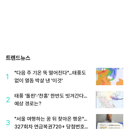
트렌드뉴스
"다음 주 기온 뚝 떨어진다"…태풍도
1
없이 열돔 박살 낸 '이것'
태풍 '돌핀'·'찬홈' 한반도 빗겨간다…
2
예상 경로는?
"서울 여행하는 꿈 뒤 찾아온 행운"…
3
327회차 연금복권720+ 당첨번호조