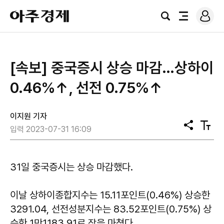
로
아
그
검
전
주
인
색
체
경
메
제
뉴
[속보] 중국증시 상승 마감…상하이
0.46%​↑, 선전 0.75%​↑
이지원 기자
공
텍
입력 2023-07-31 16:09
유
스
트
크
기
31일 중국증시는 상승 마감했다.
이날 상하이종합지수는 15.11포인트(0.46%) 상승한
3291.04, 선전성분지수는 83.52포인트(0.75%) 상
승한 1만1183.91로 장을 마쳤다.