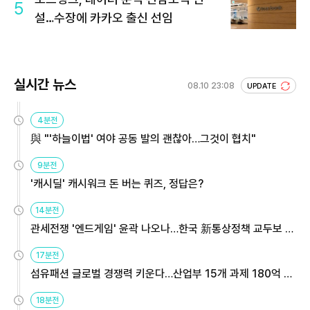
5
설…수장에 카카오 출신 선임
실시간 뉴스
08.10 23:08
UPDATE
4분전
與 "'하늘이법' 여야 공동 발의 괜찮아…그것이 협치"
9분전
'캐시딜' 캐시워크 돈 버는 퀴즈, 정답은?
14분전
관세전쟁 '엔드게임' 윤곽 나오나…한국 新통상정책 교두보 활
용해야
17분전
섬유패션 글로벌 경쟁력 키운다…산업부 15개 과제 180억 지
원
18분전