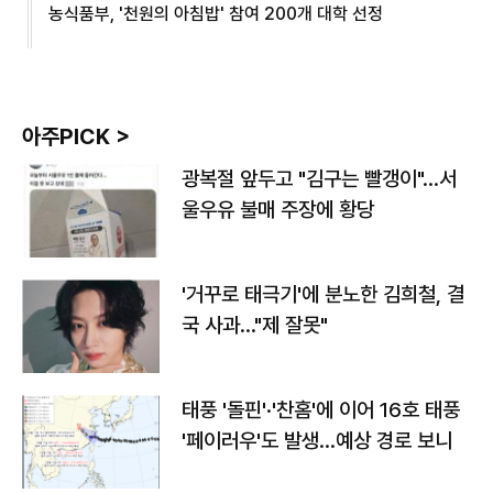
농식품부, '천원의 아침밥' 참여 200개 대학 선정
아주PICK >
광복절 앞두고 "김구는 빨갱이"…서
울우유 불매 주장에 황당
'거꾸로 태극기'에 분노한 김희철, 결
국 사과…"제 잘못"
태풍 '돌핀'·'찬홈'에 이어 16호 태풍
'페이러우'도 발생…예상 경로 보니