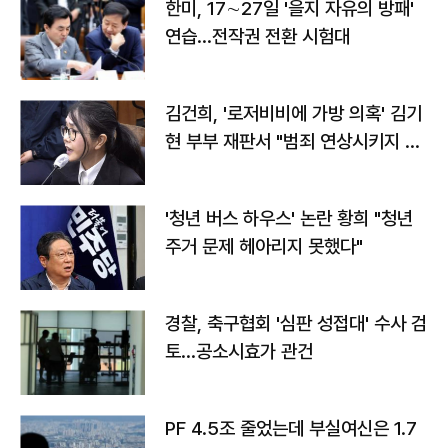
한미, 17∼27일 '을지 자유의 방패'
연습…전작권 전환 시험대
김건희, '로저비비에 가방 의혹' 김기
현 부부 재판서 "범죄 연상시키지 말
라"
'청년 버스 하우스' 논란 황희 "청년
주거 문제 헤아리지 못했다"
경찰, 축구협회 '심판 성접대' 수사 검
토…공소시효가 관건
PF 4.5조 줄었는데 부실여신은 1.7