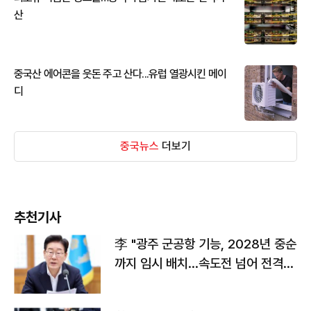
산
중국산 에어콘을 웃돈 주고 산다...유럽 열광시킨 메이
디
중국뉴스
더보기
추천기사
李 "광주 군공항 기능, 2028년 중순
까지 임시 배치…속도전 넘어 전격
전"