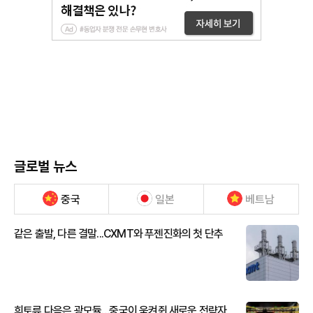
글로벌 뉴스
중국
일본
베트남
같은 출발, 다른 결말...CXMT와 푸젠진화의 첫 단추
희토류 다음은 광모듈…중국이 움켜쥔 새로운 전략자