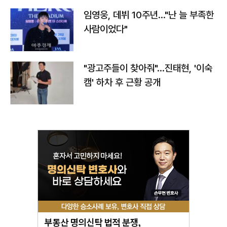
임영웅, 데뷔 10주년…"난 늘 부족한
사람이었다"
"광고주들이 찾아줘"…진태현, '이숙
캠' 하차 후 근황 공개