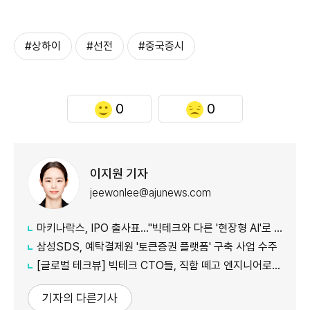
#상하이
#선전
#중국증시
0
0
이지원 기자
jeewonlee@ajunews.com
마키나락스, IPO 출사표…"빅테크와 다른 '현장형 AI'로 승부"
삼성SDS, 예탁결제원 '토큰증권 플랫폼' 구축 사업 수주
[글로벌 테크뷰] 빅테크 CTO들, 직함 떼고 엔지니어로 유턴...'앤트로픽행 러시' 이유는
기자의 다른기사