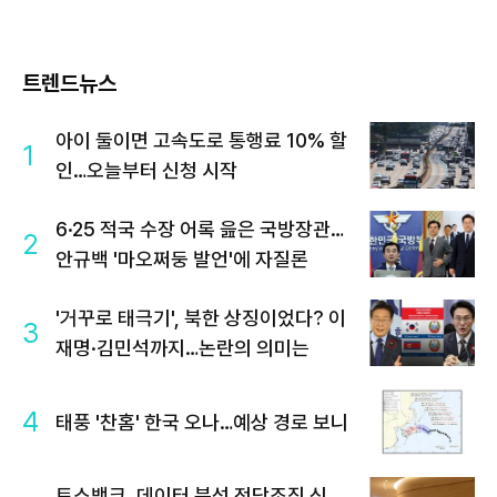
트렌드뉴스
아이 둘이면 고속도로 통행료 10% 할
1
인…오늘부터 신청 시작
6·25 적국 수장 어록 읊은 국방장관…
2
안규백 '마오쩌둥 발언'에 자질론
'거꾸로 태극기', 북한 상징이었다? 이
3
재명·김민석까지…논란의 의미는
4
태풍 '찬홈' 한국 오나…예상 경로 보니
토스뱅크, 데이터 분석 전담조직 신