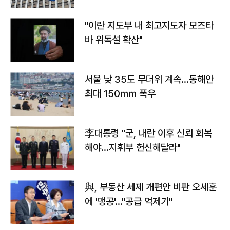
"이란 지도부 내 최고지도자 모즈타
바 위독설 확산"
서울 낮 35도 무더위 계속…동해안
최대 150㎜ 폭우
李대통령 "군, 내란 이후 신뢰 회복
해야…지휘부 헌신해달라"
與, 부동산 세제 개편안 비판 오세훈
에 '맹공'…"공급 억제기"