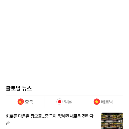
글로벌 뉴스
중국
일본
베트남
희토류 다음은 광모듈…중국이 움켜쥔 새로운 전략자
산