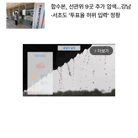
합수본, 선관위 9곳 추가 압색…강남
·서초도 '투표율 허위 입력' 정황
더보기
arrow_forward_ios
Mute