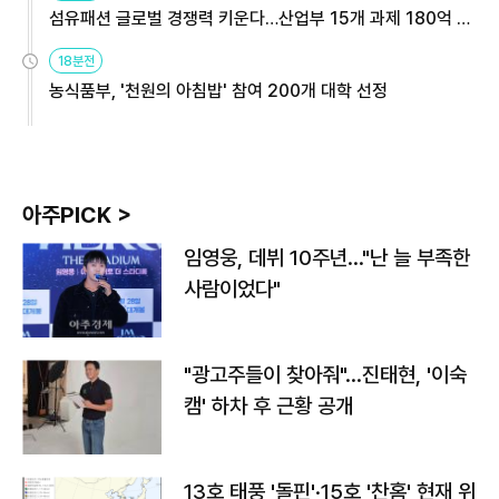
섬유패션 글로벌 경쟁력 키운다…산업부 15개 과제 180억 지
원
18분전
농식품부, '천원의 아침밥' 참여 200개 대학 선정
아주PICK >
임영웅, 데뷔 10주년…"난 늘 부족한
사람이었다"
"광고주들이 찾아줘"…진태현, '이숙
캠' 하차 후 근황 공개
13호 태풍 '돌핀'·15호 '찬홈' 현재 위