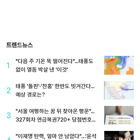
트렌드뉴스
"다음 주 기온 뚝 떨어진다"…태풍도
1
없이 열돔 박살 낸 '이것'
태풍 '돌핀'·'찬홈' 한반도 빗겨간다…
2
예상 경로는?
"서울 여행하는 꿈 뒤 찾아온 행운"…
3
327회차 연금복권720+ 당첨번호조
회 주목
"이재명 탄핵, 얼마 안 남았다"...'윤석