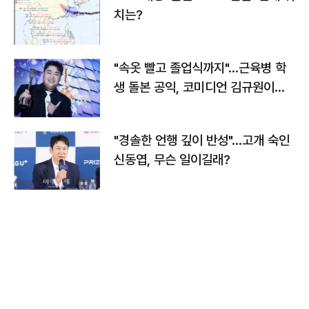
치는?
"속옷 빨고 졸업식까지"…근육병 학
생 돌본 공익, 코미디언 김규원이었
다
"경솔한 언행 깊이 반성"…고개 숙인
신동엽, 무슨 일이길래?