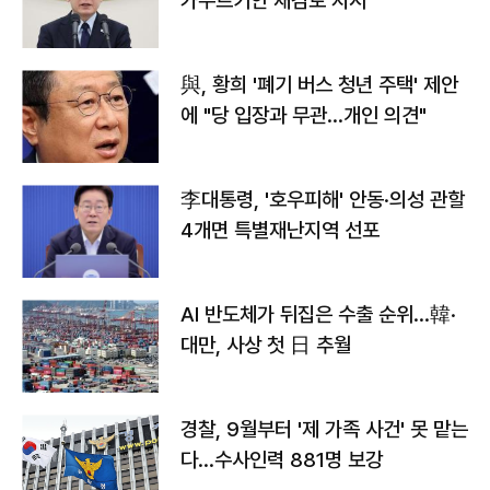
가누르기안 재검토 지시
與, 황희 '폐기 버스 청년 주택' 제안
에 "당 입장과 무관…개인 의견"
李대통령, '호우피해' 안동·의성 관할
4개면 특별재난지역 선포
AI 반도체가 뒤집은 수출 순위…韓·
대만, 사상 첫 日 추월
경찰, 9월부터 '제 가족 사건' 못 맡는
다…수사인력 881명 보강