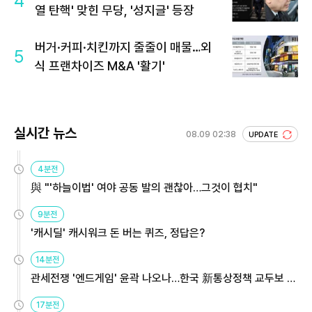
4
열 탄핵' 맞힌 무당, '성지글' 등장
버거·커피·치킨까지 줄줄이 매물…외
5
식 프랜차이즈 M&A '활기'
실시간 뉴스
08.09 02:38
UPDATE
4분전
與 "'하늘이법' 여야 공동 발의 괜찮아…그것이 협치"
9분전
'캐시딜' 캐시워크 돈 버는 퀴즈, 정답은?
14분전
관세전쟁 '엔드게임' 윤곽 나오나…한국 新통상정책 교두보 활
용해야
17분전