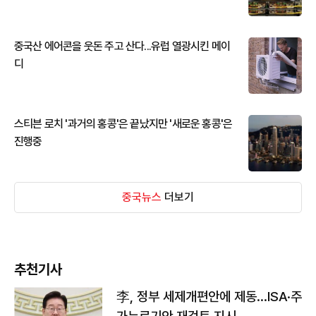
중국산 에어콘을 웃돈 주고 산다...유럽 열광시킨 메이
디
스티븐 로치 '과거의 홍콩'은 끝났지만 '새로운 홍콩'은
진행중
중국뉴스
더보기
추천기사
李, 정부 세제개편안에 제동…ISA·주