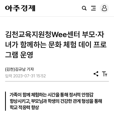
로
아
그
검
전
주
인
색
체
경
메
제
뉴
김천교육지원청Wee센터 부모·자
녀가 함께하는 문화 체험 데이 프로
그램 운영
(김천)김규남 기자
공
텍
입력 2023-07-31 15:52
유
스
트
크
기
가족이 함께 체험하는 시간을 통해 정서적 안정감
향상시키고, 부모님과 학생의 건강한 관계 형성을 통해
학교 적응력 향상