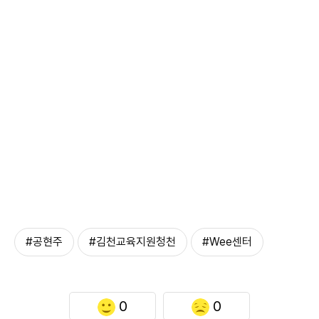
#공현주
#김천교육지원청천
#Wee센터
0
0