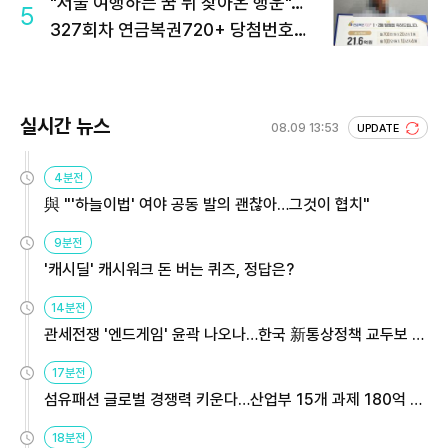
"서울 여행하는 꿈 뒤 찾아온 행운"…
5
327회차 연금복권720+ 당첨번호조
회 주목
실시간 뉴스
08.09 13:53
UPDATE
4분전
與 "'하늘이법' 여야 공동 발의 괜찮아…그것이 협치"
9분전
'캐시딜' 캐시워크 돈 버는 퀴즈, 정답은?
14분전
관세전쟁 '엔드게임' 윤곽 나오나…한국 新통상정책 교두보 활
용해야
17분전
섬유패션 글로벌 경쟁력 키운다…산업부 15개 과제 180억 지
원
18분전