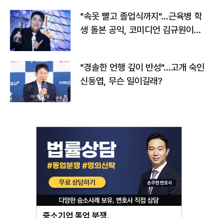
"속옷 빨고 졸업식까지"…근육병 학
생 돌본 공익, 코미디언 김규원이었
다
"경솔한 언행 깊이 반성"…고개 숙인
신동엽, 무슨 일이길래?