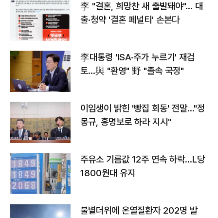
李 "결혼, 희망찬 새 출발돼야"… 대
출·청약 '결혼 페널티' 손본다
李대통령 'ISA·주가 누르기' 재검
토…與 "환영" 野 "졸속 국정"
이임생이 밝힌 '빵집 회동' 전말…"정
몽규, 홍명보로 하라 지시"
주유소 기름값 12주 연속 하락…L당
1800원대 유지
불볕더위에 온열질환자 202명 발