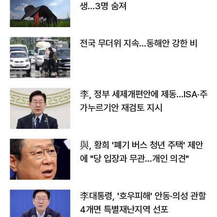
생…3명 숨져
전국 무더위 지속…동해안 강한 비
李, 정부 세제개편안에 제동…ISA·주
가누르기안 재검토 지시
與, 황희 '폐기 버스 청년 주택' 제안
에 "당 입장과 무관…개인 의견"
李대통령, '호우피해' 안동·의성 관할
4개면 특별재난지역 선포