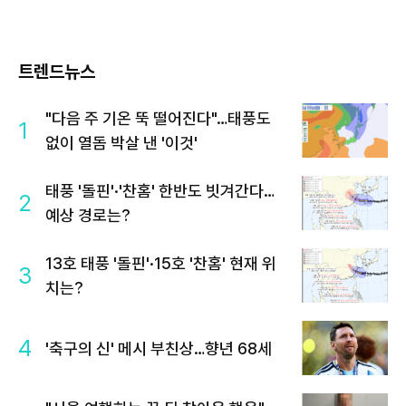
트렌드뉴스
"다음 주 기온 뚝 떨어진다"…태풍도
1
없이 열돔 박살 낸 '이것'
태풍 '돌핀'·'찬홈' 한반도 빗겨간다…
2
예상 경로는?
13호 태풍 '돌핀'·15호 '찬홈' 현재 위
3
치는?
4
'축구의 신' 메시 부친상…향년 68세