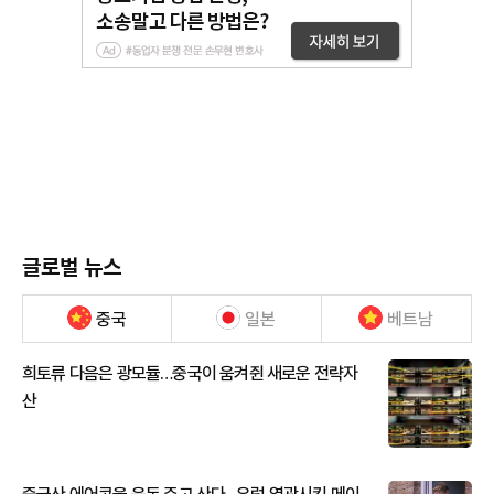
글로벌 뉴스
중국
일본
베트남
희토류 다음은 광모듈…중국이 움켜쥔 새로운 전략자
산