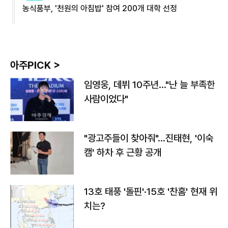
농식품부, '천원의 아침밥' 참여 200개 대학 선정
아주PICK >
임영웅, 데뷔 10주년…"난 늘 부족한
사람이었다"
"광고주들이 찾아줘"…진태현, '이숙
캠' 하차 후 근황 공개
13호 태풍 '돌핀'·15호 '찬홈' 현재 위
치는?