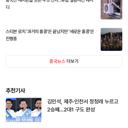
중국산 에어콘을 웃돈 주고 산다...유럽 열광시킨 메이
디
스티븐 로치 '과거의 홍콩'은 끝났지만 '새로운 홍콩'은
진행중
중국뉴스
더보기
추천기사
김민석, 제주·인천서 정청래 누르고
2승째…2대1 구도 완성