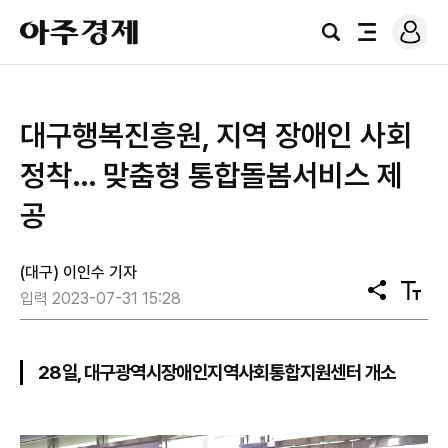
로
아
그
검
전
주
인
색
체
경
메
제
뉴
대구행복진흥원, 지역 장애인 사회
정착… 맞춤형 통합돌봄서비스 제
공
(대구) 이인수 기자
공
텍
입력 2023-07-31 15:28
유
스
트
크
기
28일, 대구광역시장애인지역사회통합지원센터 개소