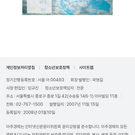
Unmute
개인정보처리방침
청소년보호정책
사이트맵
정기간행등록번호 : 서울 아 00493
회장·발행인 : 곽영길
사장·편집인 : 임규진
청소년보호책임자 : 전운
주소 : 서울특별시 종로구 종로 1길 42(수송동 146-1) 이마빌딩 11층
전화 : 02-767-1500
발행일자 : 2007년 11월 15일
등록일자 : 2008년 01월10일
아주경제는 인터넷신문윤리위원회 윤리강령을 준수합니다. 아주경제의 모든
콘텐츠(기사)는 저작권법의 보호를 받으며, 무단전재, 복사, 배포 등을 금지합