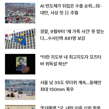
AI 반도체가 뒤집은 수출 순위…韓·
대만, 사상 첫 日 추월
경찰, 9월부터 '제 가족 사건' 못 맡는
다…수사인력 881명 보강
"이란 지도부 내 최고지도자 모즈타
바 위독설 확산"
서울 낮 35도 무더위 계속…동해안
최대 150㎜ 폭우
李대통령 "군, 내란 이후 신뢰 회복