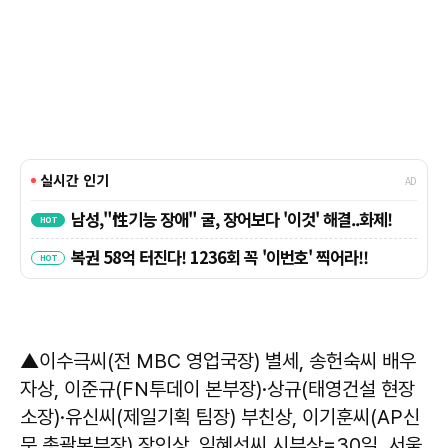
▲이수극씨(전 MBC 영업국장) 별세, 송헌숙씨 배우
자상, 이준규(FN투데이 본부장)·상규(태영건설 현장
소장)·유신씨(제일기획 팀장) 부친상, 이기훈씨(AP신
문 총괄본부장) 장인상, 임혜선씨 시부상=30일, 서울