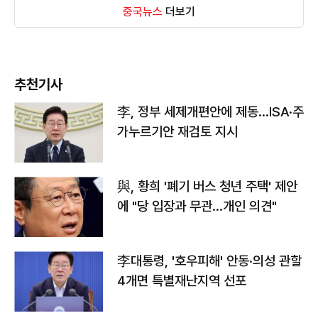
중국뉴스
더보기
추천기사
李, 정부 세제개편안에 제동…ISA·주
가누르기안 재검토 지시
與, 황희 '폐기 버스 청년 주택' 제안
에 "당 입장과 무관…개인 의견"
李대통령, '호우피해' 안동·의성 관할
4개면 특별재난지역 선포