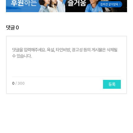
댓글
0
0
/ 300
등록