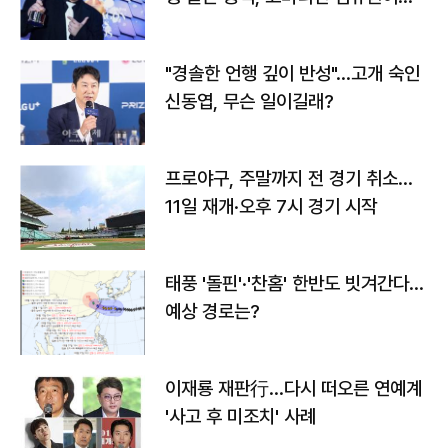
다
"경솔한 언행 깊이 반성"…고개 숙인
신동엽, 무슨 일이길래?
프로야구, 주말까지 전 경기 취소…
11일 재개·오후 7시 경기 시작
태풍 '돌핀'·'찬홈' 한반도 빗겨간다…
예상 경로는?
이재룡 재판行…다시 떠오른 연예계
'사고 후 미조치' 사례