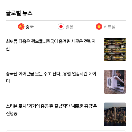
글로벌 뉴스
중국
일본
베트남
희토류 다음은 광모듈…중국이 움켜쥔 새로운 전략자
산
중국산 에어콘을 웃돈 주고 산다...유럽 열광시킨 메이
디
스티븐 로치 '과거의 홍콩'은 끝났지만 '새로운 홍콩'은
진행중