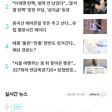
"이재명 탄핵, 얼마 안 남았다"...'윤석
2
열 탄핵' 맞힌 무당, '성지글' 등장
중국산 에어콘을 웃돈 주고 산다...유
3
럽 열광시킨 메이디
태풍 '돌핀'·'찬홈' 한반도 빗겨간다…
4
예상 경로는?
"서울 여행하는 꿈 뒤 찾아온 행운"…
5
327회차 연금복권720+ 당첨번호조
회 주목
실시간 뉴스
08.08 15:48
UPDATE
4분전