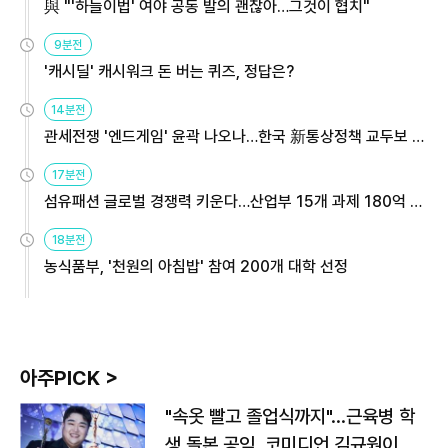
與 "'하늘이법' 여야 공동 발의 괜찮아…그것이 협치"
9분전
'캐시딜' 캐시워크 돈 버는 퀴즈, 정답은?
14분전
관세전쟁 '엔드게임' 윤곽 나오나…한국 新통상정책 교두보 활
용해야
17분전
섬유패션 글로벌 경쟁력 키운다…산업부 15개 과제 180억 지
원
18분전
농식품부, '천원의 아침밥' 참여 200개 대학 선정
아주PICK >
"속옷 빨고 졸업식까지"…근육병 학
생 돌본 공익, 코미디언 김규원이었