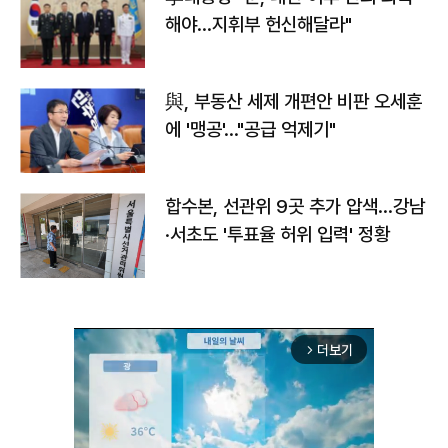
해야…지휘부 헌신해달라"
與, 부동산 세제 개편안 비판 오세훈
에 '맹공'…"공급 억제기"
합수본, 선관위 9곳 추가 압색…강남
·서초도 '투표율 허위 입력' 정황
더보기
arrow_forward_ios