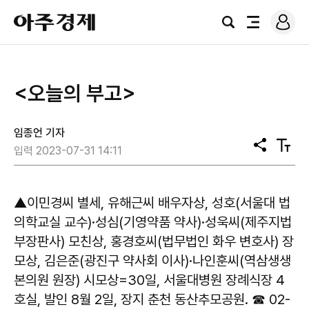
로
아
그
검
전
주
인
색
체
경
메
제
뉴
<오늘의 부고>
임종언 기자
공
텍
입력 2023-07-31 14:11
유
스
트
크
기
▲이민경씨 별세, 유해근씨 배우자상, 성호(서울대 법
의학교실 교수)·성심(기영약품 약사)·성욱씨(제주지법
부장판사) 모친상, 홍경호씨(법무법인 화우 변호사) 장
모상, 김은준(광진구 약사회 이사)·나인훈씨(역삼생생
본의원 원장) 시모상=30일, 서울대병원 장례식장 4
호실, 발인 8월 2일, 장지 춘천 동산추모공원. ☎ 02-