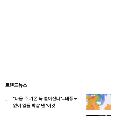
트렌드뉴스
"다음 주 기온 뚝 떨어진다"…태풍도
1
없이 열돔 박살 낸 '이것'