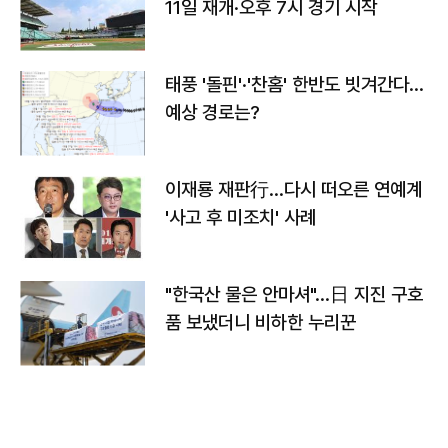
11일 재개·오후 7시 경기 시작
태풍 '돌핀'·'찬홈' 한반도 빗겨간다…
예상 경로는?
이재룡 재판行…다시 떠오른 연예계
'사고 후 미조치' 사례
"한국산 물은 안마셔"…日 지진 구호
품 보냈더니 비하한 누리꾼