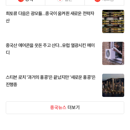
희토류 다음은 광모듈…중국이 움켜쥔 새로운 전략자
산
중국산 에어콘을 웃돈 주고 산다...유럽 열광시킨 메이
디
스티븐 로치 '과거의 홍콩'은 끝났지만 '새로운 홍콩'은
진행중
중국뉴스
더보기