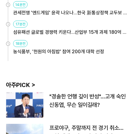
14분전
관세전쟁 '엔드게임' 윤곽 나오나…한국 新통상정책 교두보 활
용해야
17분전
섬유패션 글로벌 경쟁력 키운다…산업부 15개 과제 180억 지
원
18분전
농식품부, '천원의 아침밥' 참여 200개 대학 선정
아주PICK >
"경솔한 언행 깊이 반성"…고개 숙인
신동엽, 무슨 일이길래?
프로야구, 주말까지 전 경기 취소…