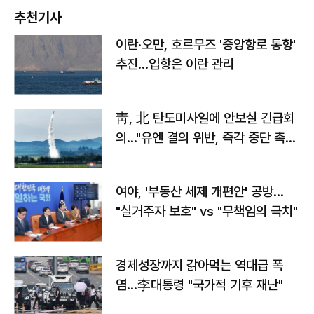
추천기사
이란·오만, 호르무즈 '중앙항로 통항'
추진…입항은 이란 관리
靑, 北 탄도미사일에 안보실 긴급회
의…"유엔 결의 위반, 즉각 중단 촉
구"
여야, '부동산 세제 개편안' 공방…
"실거주자 보호" vs "무책임의 극치"
경제성장까지 갉아먹는 역대급 폭
염…李대통령 "국가적 기후 재난"