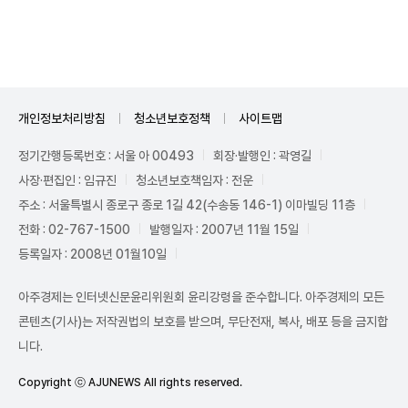
Unmute
개인정보처리방침
청소년보호정책
사이트맵
정기간행등록번호 : 서울 아 00493
회장·발행인 : 곽영길
사장·편집인 : 임규진
청소년보호책임자 : 전운
주소 : 서울특별시 종로구 종로 1길 42(수송동 146-1) 이마빌딩 11층
전화 : 02-767-1500
발행일자 : 2007년 11월 15일
등록일자 : 2008년 01월10일
아주경제는 인터넷신문윤리위원회 윤리강령을 준수합니다. 아주경제의 모든
콘텐츠(기사)는 저작권법의 보호를 받으며, 무단전재, 복사, 배포 등을 금지합
니다.
Copyright ⓒ AJUNEWS All rights reserved.