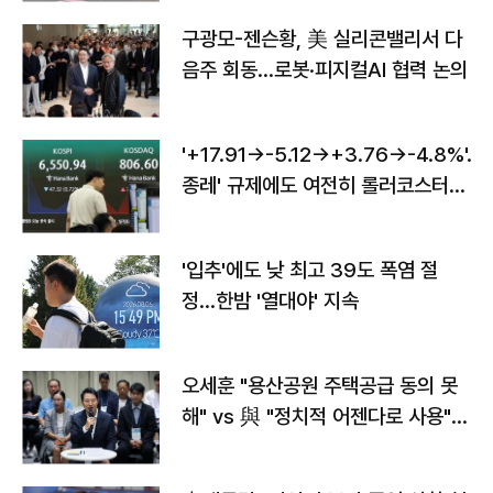
구광모-젠슨황, 美 실리콘밸리서 다
음주 회동…로봇·피지컬AI 협력 논의
'+17.91→-5.12→+3.76→-4.8%'…'
종레' 규제에도 여전히 롤러코스터
타는 코스피
'입추'에도 낮 최고 39도 폭염 절
정…한밤 '열대야' 지속
오세훈 "용산공원 주택공급 동의 못
해" vs 與 "정치적 어젠다로 사용"
맞불