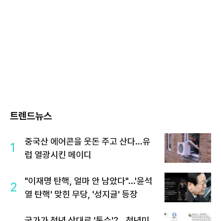
트렌드뉴스
중국산 에어콘을 웃돈 주고 산다...유
1
럽 열광시킨 메이디
"이재명 탄핵, 얼마 안 남았다"...'윤석
2
열 탄핵' 맞힌 무당, '성지글' 등장
국가가 청년 상대로 '통수'?...청년미