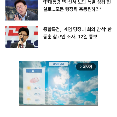
李대통령 "외신서 보던 폭염 상황 현
실로…모든 행정력 총동원하라"
종합특검, '계엄 당정대 회의 참석' 한
동훈 참고인 조사...12일 통보
더보기
arrow_forward_ios