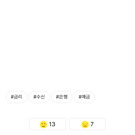
#금리
#수신
#은행
#예금
13
7