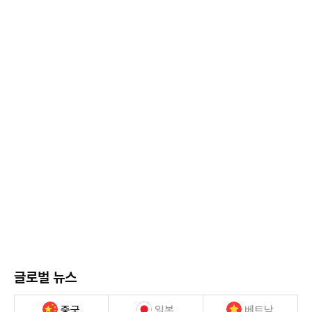
글로벌 뉴스
중국
일본
베트남