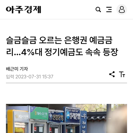
로
아
그
검
전
주
인
색
체
경
메
제
뉴
슬금슬금 오르는 은행권 예금금
리…4%대 정기예금도 속속 등장
배근미 기자
공
텍
입력 2023-07-31 15:37
유
스
트
크
기