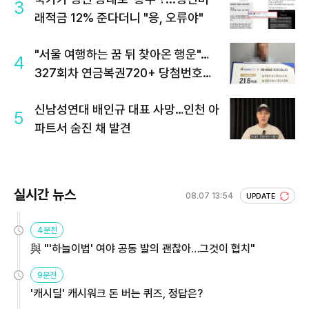
3
래적금 12% 준다더니 "응, 오류야"
"서울 여행하는 꿈 뒤 찾아온 행운"…
4
327회차 연금복권720+ 당첨번호조
회 주목
신남성연대 배인규 대표 사망…인천 아
5
파트서 숨진 채 발견
실시간 뉴스
08.07 13:54
UPDATE
4분전
與 "'하늘이법' 여야 공동 발의 괜찮아…그것이 협치"
9분전
'캐시딜' 캐시워크 돈 버는 퀴즈, 정답은?