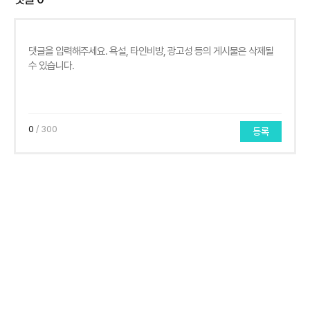
0
/ 300
등록