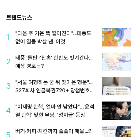
트렌드뉴스
"다음 주 기온 뚝 떨어진다"…태풍도
1
없이 열돔 박살 낸 '이것'
태풍 '돌핀'·'찬홈' 한반도 빗겨간다…
2
예상 경로는?
"서울 여행하는 꿈 뒤 찾아온 행운"…
3
327회차 연금복권720+ 당첨번호조
회 주목
"이재명 탄핵, 얼마 안 남았다"...'윤석
4
열 탄핵' 맞힌 무당, '성지글' 등장
버거·커피·치킨까지 줄줄이 매물…외
5