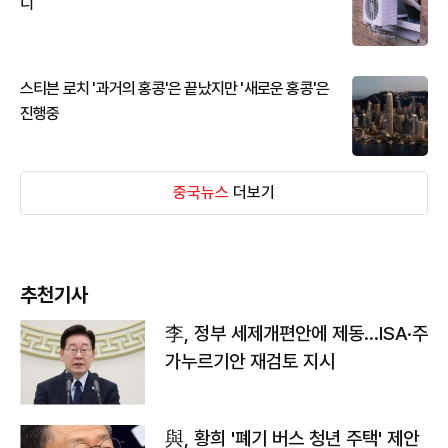
디
스티븐 로치 '과거의 홍콩'은 끝났지만 '새로운 홍콩'은
진행중
중국뉴스
더보기
추천기사
李, 정부 세제개편안에 제동…ISA·주
가누르기안 재검토 지시
與, 황희 '폐기 버스 청년 주택' 제안