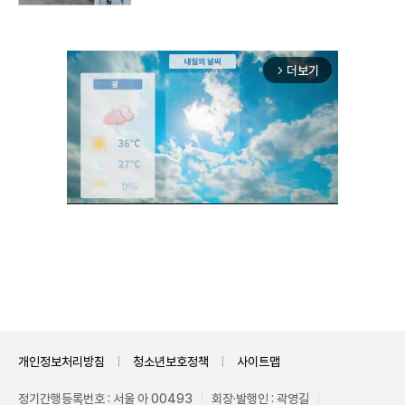
더보기
arrow_forward_ios
Unmute
개인정보처리방침
청소년보호정책
사이트맵
정기간행등록번호 : 서울 아 00493
회장·발행인 : 곽영길