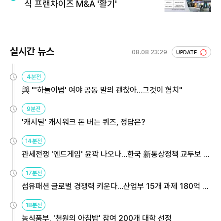
식 프랜차이즈 M&A '활기'
실시간 뉴스
08.08 23:29
UPDATE
4분전
與 "'하늘이법' 여야 공동 발의 괜찮아…그것이 협치"
9분전
'캐시딜' 캐시워크 돈 버는 퀴즈, 정답은?
14분전
관세전쟁 '엔드게임' 윤곽 나오나…한국 新통상정책 교두보 활
용해야
17분전
섬유패션 글로벌 경쟁력 키운다…산업부 15개 과제 180억 지
원
18분전
농식품부, '천원의 아침밥' 참여 200개 대학 선정