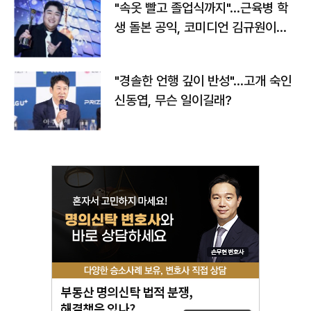
"속옷 빨고 졸업식까지"…근육병 학
생 돌본 공익, 코미디언 김규원이었
다
"경솔한 언행 깊이 반성"…고개 숙인
신동엽, 무슨 일이길래?