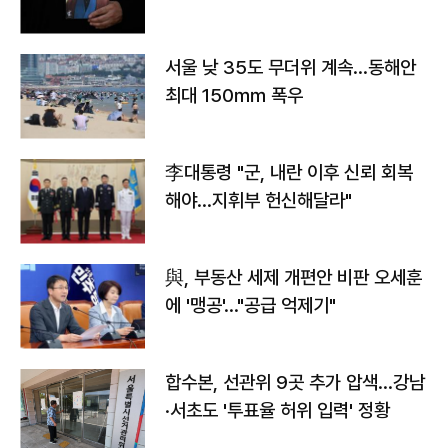
서울 낮 35도 무더위 계속…동해안
최대 150㎜ 폭우
李대통령 "군, 내란 이후 신뢰 회복
해야…지휘부 헌신해달라"
與, 부동산 세제 개편안 비판 오세훈
에 '맹공'…"공급 억제기"
합수본, 선관위 9곳 추가 압색…강남
·서초도 '투표율 허위 입력' 정황