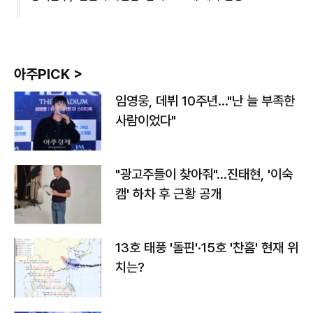
아주PICK >
임영웅, 데뷔 10주년…"난 늘 부족한
사람이었다"
"광고주들이 찾아줘"…진태현, '이숙
캠' 하차 후 근황 공개
13호 태풍 '돌핀'·15호 '찬홈' 현재 위
치는?