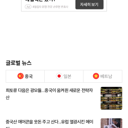
글로벌 뉴스
중국
일본
베트남
희토류 다음은 광모듈…중국이 움켜쥔 새로운 전략자
산
중국산 에어콘을 웃돈 주고 산다...유럽 열광시킨 메이