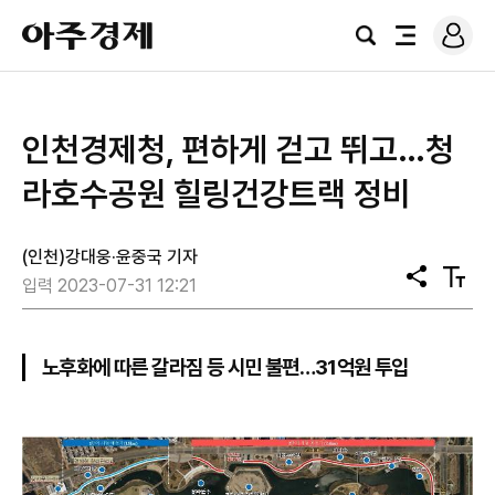
로
아
그
검
전
주
인
색
체
경
메
제
뉴
인천경제청, 편하게 걷고 뛰고…청
라호수공원 힐링건강트랙 정비
(인천)강대웅·윤중국 기자
공
텍
입력 2023-07-31 12:21
유
스
트
크
기
노후화에 따른 갈라짐 등 시민 불편…31억원 투입