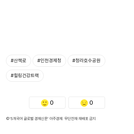
#산책로
#인천경제청
#청라호수공원
#힐링건강트랙
0
0
©'5개국어 글로벌 경제신문' 아주경제. 무단전재·재배포 금지