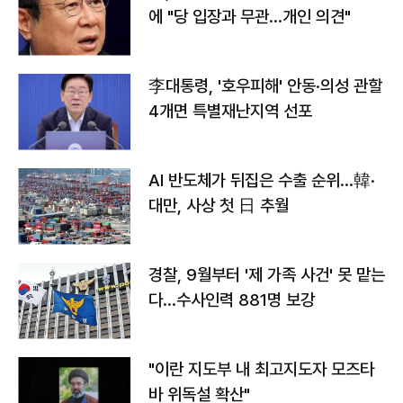
에 "당 입장과 무관…개인 의견"
李대통령, '호우피해' 안동·의성 관할
4개면 특별재난지역 선포
AI 반도체가 뒤집은 수출 순위…韓·
대만, 사상 첫 日 추월
경찰, 9월부터 '제 가족 사건' 못 맡는
다…수사인력 881명 보강
"이란 지도부 내 최고지도자 모즈타
바 위독설 확산"