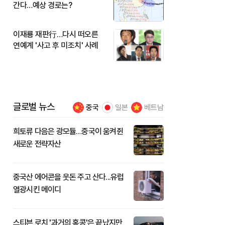
간다…예상 경로는?
이재룡 재판行…다시 떠오른
연예계 '사고 후 미조치' 사례
글로벌 뉴스
중국
일본
베트남
희토류 다음은 광모듈…중국이 움켜쥔
새로운 전략자산
중국산 에어콘을 웃돈 주고 산다...유럽
열광시킨 메이디
스티븐 로치 '과거의 홍콩'은 끝났지만