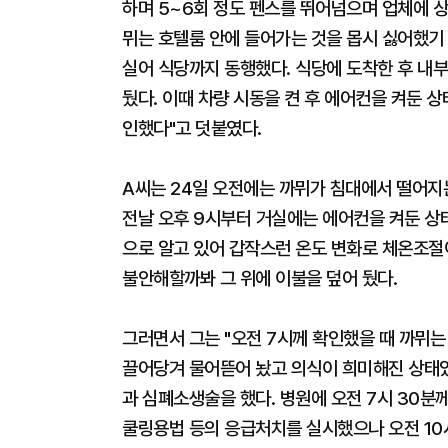
하며 5~6회 정도 펜스를 뛰어넘으며 업체에 상
뮈는 호텔룸 안에 들어가는 것을 몹시 싫어했기 
실어 식당까지 동행했다. 식당에 도착한 후 내부
뒀다. 이때 차량 시동을 켠 후 에어컨을 켜둔 
인했다"고 덧붙였다.
A씨는 24일 오전에는 까뮈가 침대에서 떨어지
전날 오후 9시부터 거실에는 에어컨을 켜둔 상태
으로 알고 있어 갑작스런 온도 변화로 체온조절이
불안해할까봐 그 위에 이불을 덮어 뒀다.
그러면서 그는 "오전 7시께 확인했을 때 까뮈는
끌어당겨 물어뜯어 놨고 의식이 희미해진 상태였
과 심폐소생술을 했다. 병원에 오전 7시 30
쿨링용법 등의 응급처치를 실시했으나 오전 10시