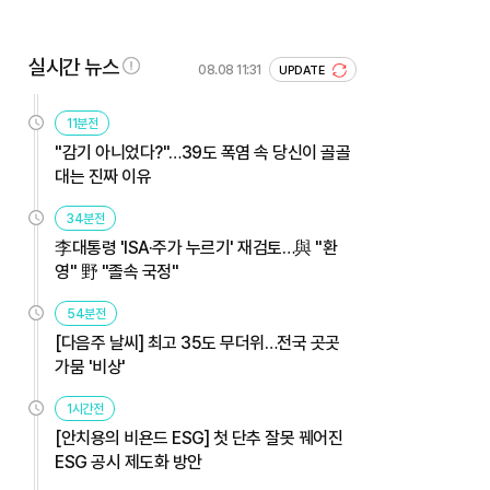
실시간 뉴스
08.08 11:31
UPDATE
11분전
"감기 아니었다?"…39도 폭염 속 당신이 골골
대는 진짜 이유
34분전
李대통령 'ISA·주가 누르기' 재검토…與 "환
영" 野 "졸속 국정"
54분전
[다음주 날씨] 최고 35도 무더위…전국 곳곳
가뭄 '비상'
1시간전
[안치용의 비욘드 ESG] 첫 단추 잘못 꿰어진
ESG 공시 제도화 방안