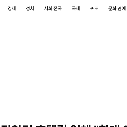
경제
정치
사회·전국
국제
포토
문화·연예