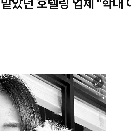
 맡았던 호텔링 업체 "학대
이
미
지
확
대