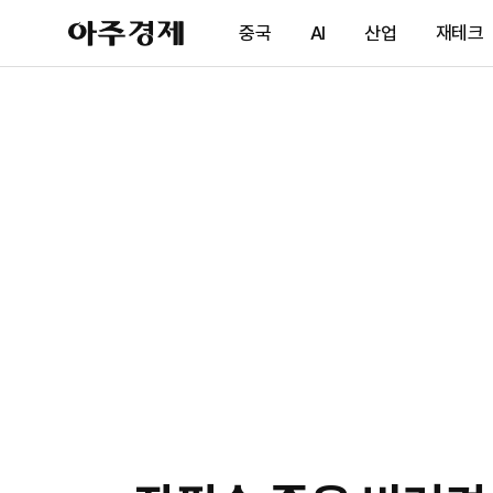
아
중국
AI
산업
재테크
주
경
제