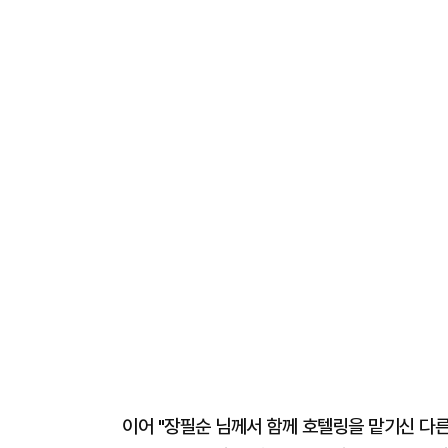
이어 "장필순 님께서 함께 호텔링을 맡기신 다