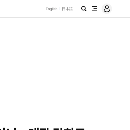
로
English
日本語
그
검
전
인
색
체
메
뉴