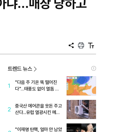
 아냐…매장 당하고
공
프
텍
유
린
스
트
트
크
기
트렌드 뉴스
"다음 주 기온 뚝 떨어진
1
다"…태풍도 없이 열돔 박
살 낸 '이것'
중국산 에어콘을 웃돈 주고
2
산다...유럽 열광시킨 메이
디
"이재명 탄핵, 얼마 안 남았