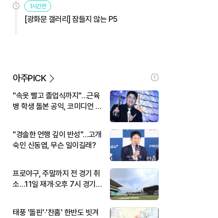
1시간전
[광화문 갤러리] 잠들지 않는 P5
아주PICK
"속옷 빨고 졸업식까지"…근육
병 학생 돌본 공익, 코미디언 김
규원이었다
"경솔한 언행 깊이 반성"…고개
숙인 신동엽, 무슨 일이길래?
프로야구, 주말까지 전 경기 취
소…11일 재개·오후 7시 경기
시작
태풍 '돌핀'·'찬홈' 한반도 빗겨