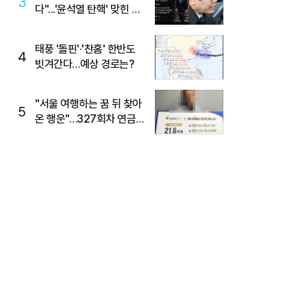
3
다"...'윤석열 탄핵' 맞힌 무
당, '성지글' 등장
태풍 '돌핀'·'찬홈' 한반도
4
빗겨간다…예상 경로는?
"서울 여행하는 꿈 뒤 찾아
5
온 행운"…327회차 연금
복권720+ 당첨번호조회
주목