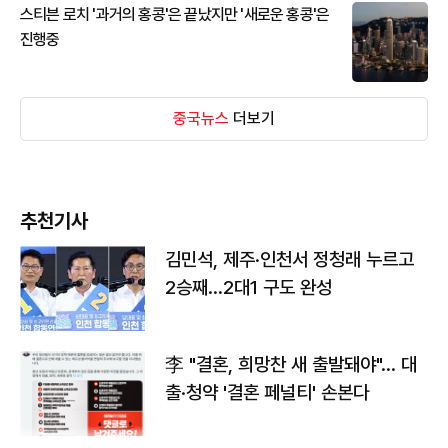
스티븐 로치 '과거의 홍콩'은 끝났지만 '새로운 홍콩'은
진행중
중국뉴스
더보기
추천기사
김민석, 제주·인천서 정청래 누르고
2승째…2대1 구도 완성
李 "결혼, 희망찬 새 출발돼야"… 대
출·청약 '결혼 페널티' 손본다