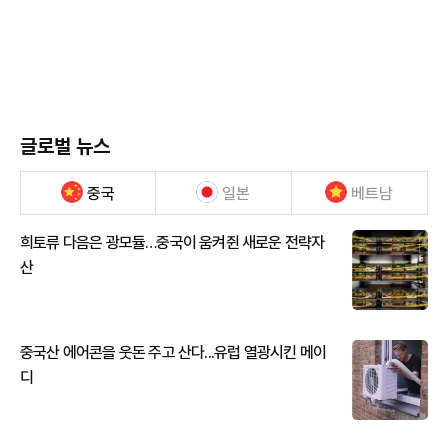
글로벌 뉴스
중국
일본
베트남
희토류 다음은 광모듈…중국이 움켜쥔 새로운 전략자
산
중국산 에어콘을 웃돈 주고 산다...유럽 열광시킨 메이
디