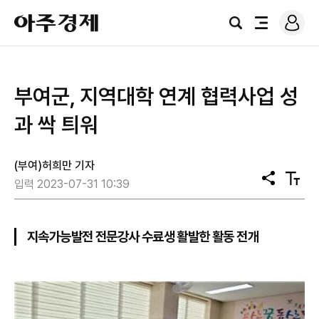
로
아
그
검
전
주
인
색
체
경
메
제
뉴
부여군, 지역대학 연계 협력사업 성
과 싹 틔워
(부여)허희만 기자
공
텍
입력 2023-07-31 10:39
유
스
트
크
기
지속가능발전 전문강사 수료생 활발한 활동 전개