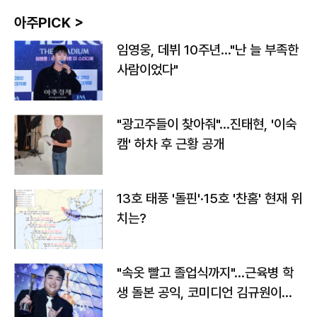
아주PICK >
임영웅, 데뷔 10주년…"난 늘 부족한
사람이었다"
"광고주들이 찾아줘"…진태현, '이숙
캠' 하차 후 근황 공개
13호 태풍 '돌핀'·15호 '찬홈' 현재 위
치는?
"속옷 빨고 졸업식까지"…근육병 학
생 돌본 공익, 코미디언 김규원이었
다