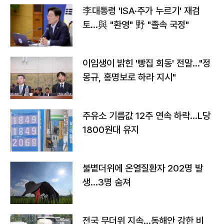
李대통령 'ISA·주가 누르기' 재검
토…與 "환영" 野 "졸속 국정"
이임생이 밝힌 '빵집 회동' 전말…"정
몽규, 홍명보로 하라 지시"
주유소 기름값 12주 연속 하락…L당
1800원대 유지
불볕더위에 온열질환자 202명 발
생…3명 숨져
전국 무더위 지속…동해안 강한 비