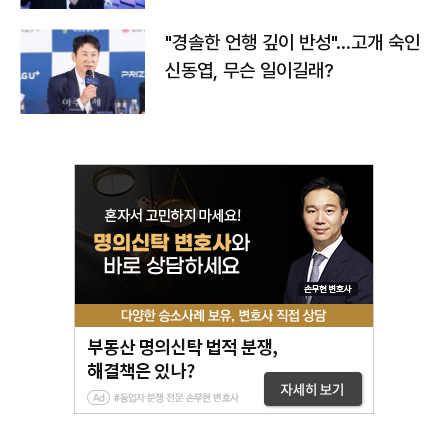
"경솔한 언행 깊이 반성"…고개 숙인
신동엽, 무슨 일이길래?