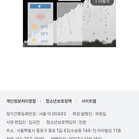
더보기
arrow_forward_ios
Unmute
개인정보처리방침
청소년보호정책
사이트맵
정기간행등록번호 : 서울 아 00493
회장·발행인 : 곽영길
사장·편집인 : 임규진
청소년보호책임자 : 전운
주소 : 서울특별시 종로구 종로 1길 42(수송동 146-1) 이마빌딩 11층