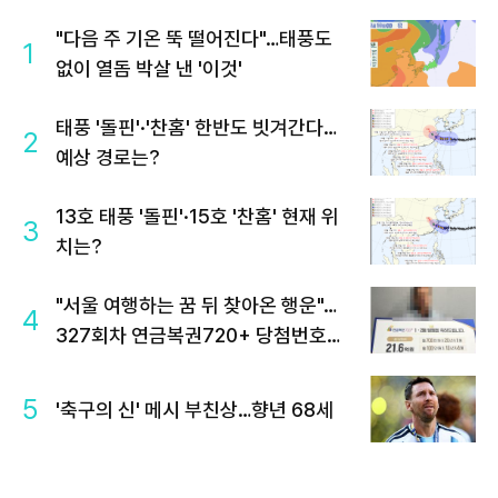
"다음 주 기온 뚝 떨어진다"…태풍도
1
없이 열돔 박살 낸 '이것'
태풍 '돌핀'·'찬홈' 한반도 빗겨간다…
2
예상 경로는?
13호 태풍 '돌핀'·15호 '찬홈' 현재 위
3
치는?
"서울 여행하는 꿈 뒤 찾아온 행운"…
4
327회차 연금복권720+ 당첨번호조
회 주목
5
'축구의 신' 메시 부친상…향년 68세