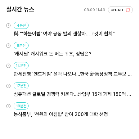
실시간 뉴스
08.09 11:49
UPDATE
4분전
與 "'하늘이법' 여야 공동 발의 괜찮아…그것이 협치"
9분전
'캐시딜' 캐시워크 돈 버는 퀴즈, 정답은?
14분전
관세전쟁 '엔드게임' 윤곽 나오나…한국 新통상정책 교두보 활
용해야
17분전
섬유패션 글로벌 경쟁력 키운다…산업부 15개 과제 180억 지
원
18분전
농식품부, '천원의 아침밥' 참여 200개 대학 선정