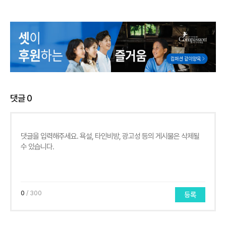
댓글
0
0
/ 300
등록