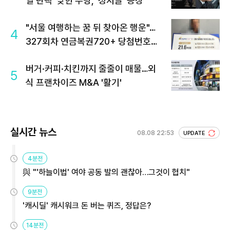
열 탄핵' 맞힌 무당, '성지글' 등장
"서울 여행하는 꿈 뒤 찾아온 행운"…
4
327회차 연금복권720+ 당첨번호조
회 주목
버거·커피·치킨까지 줄줄이 매물…외
5
식 프랜차이즈 M&A '활기'
실시간 뉴스
08.08 22:53
UPDATE
4분전
與 "'하늘이법' 여야 공동 발의 괜찮아…그것이 협치"
9분전
'캐시딜' 캐시워크 돈 버는 퀴즈, 정답은?
14분전