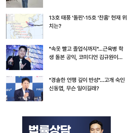
13호 태풍 '돌핀'·15호 '찬홈' 현재 위
치는?
"속옷 빨고 졸업식까지"…근육병 학
생 돌본 공익, 코미디언 김규원이었
다
"경솔한 언행 깊이 반성"…고개 숙인
신동엽, 무슨 일이길래?