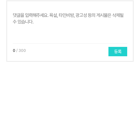
0
/ 300
등록