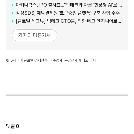
마키나락스, IPO 출사표…"빅테크와 다른 '현장형 AI'로 승부"
삼성SDS, 예탁결제원 '토큰증권 플랫폼' 구축 사업 수주
[글로벌 테크뷰] 빅테크 CTO들, 직함 떼고 엔지니어로 유턴...'앤트로픽행 러시' 이유는
기자의 다른기사
©'5개국어 글로벌 경제신문' 아주경제. 무단전재·재배포 금지
댓글
0