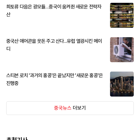
희토류 다음은 광모듈…중국이 움켜쥔 새로운 전략자
산
중국산 에어콘을 웃돈 주고 산다...유럽 열광시킨 메이
디
스티븐 로치 '과거의 홍콩'은 끝났지만 '새로운 홍콩'은
진행중
중국뉴스
더보기