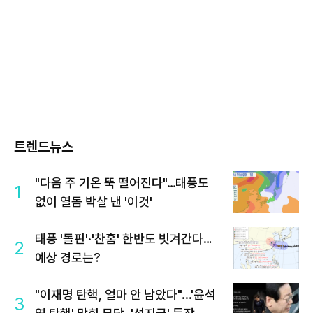
트렌드뉴스
"다음 주 기온 뚝 떨어진다"…태풍도
1
없이 열돔 박살 낸 '이것'
태풍 '돌핀'·'찬홈' 한반도 빗겨간다…
2
예상 경로는?
"이재명 탄핵, 얼마 안 남았다"...'윤석
3