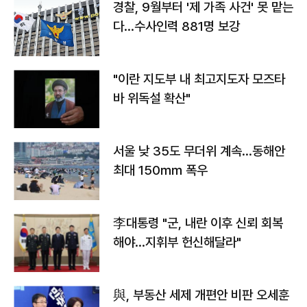
경찰, 9월부터 '제 가족 사건' 못 맡는
다…수사인력 881명 보강
"이란 지도부 내 최고지도자 모즈타
바 위독설 확산"
서울 낮 35도 무더위 계속…동해안
최대 150㎜ 폭우
李대통령 "군, 내란 이후 신뢰 회복
해야…지휘부 헌신해달라"
與, 부동산 세제 개편안 비판 오세훈