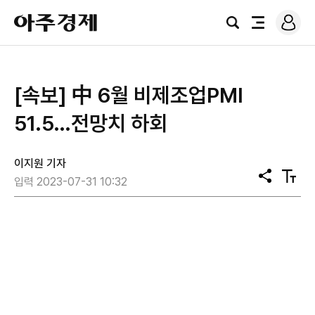
로
아
그
검
전
주
인
색
체
경
메
제
뉴
[속보] 中 6월 비제조업PMI
51.5…전망치 하회
이지원 기자
공
텍
입력 2023-07-31 10:32
유
스
트
크
기