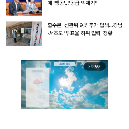
에 '맹공'…"공급 억제기"
합수본, 선관위 9곳 추가 압색…강남
·서초도 '투표율 허위 입력' 정황
더보기
arrow_forward_ios
Unmute