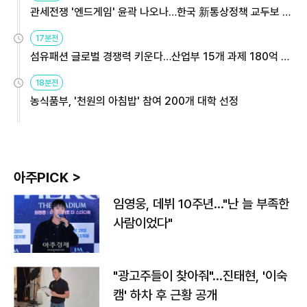
관세전쟁 '엔드게임' 윤곽 나오나…한국 新통상정책 교두보 활
용해야
17분전
섬유패션 글로벌 경쟁력 키운다…산업부 15개 과제 180억 지
원
18분전
농식품부, '천원의 아침밥' 참여 200개 대학 선정
아주PICK >
임영웅, 데뷔 10주년…"난 늘 부족한
사람이었다"
"광고주들이 찾아줘"…진태현, '이숙
캠' 하차 후 근황 공개