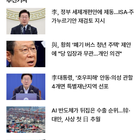
추천기사
李, 정부 세제개편안에 제동…ISA·주
가누르기안 재검토 지시
與, 황희 '폐기 버스 청년 주택' 제안
에 "당 입장과 무관…개인 의견"
李대통령, '호우피해' 안동·의성 관할
4개면 특별재난지역 선포
AI 반도체가 뒤집은 수출 순위…韓·
대만, 사상 첫 日 추월