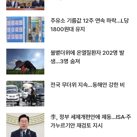
주유소 기름값 12주 연속 하락…L당
1800원대 유지
불볕더위에 온열질환자 202명 발
생…3명 숨져
전국 무더위 지속…동해안 강한 비
李, 정부 세제개편안에 제동…ISA·주
가누르기안 재검토 지시