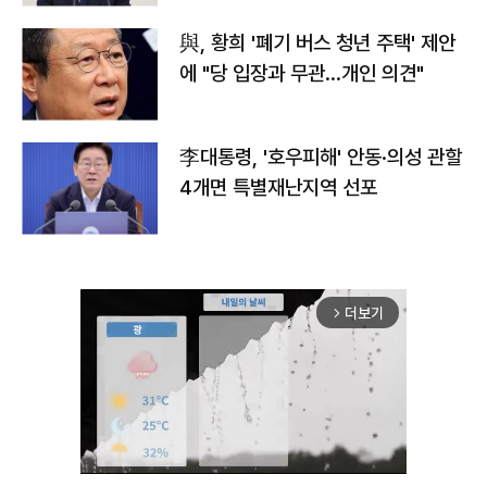
與, 황희 '폐기 버스 청년 주택' 제안
에 "당 입장과 무관…개인 의견"
李대통령, '호우피해' 안동·의성 관할
4개면 특별재난지역 선포
더보기
arrow_forward_ios