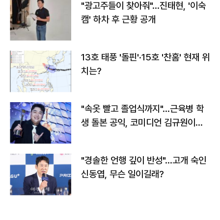
"광고주들이 찾아줘"…진태현, '이숙
캠' 하차 후 근황 공개
13호 태풍 '돌핀'·15호 '찬홈' 현재 위
치는?
"속옷 빨고 졸업식까지"…근육병 학
생 돌본 공익, 코미디언 김규원이었
다
"경솔한 언행 깊이 반성"…고개 숙인
신동엽, 무슨 일이길래?