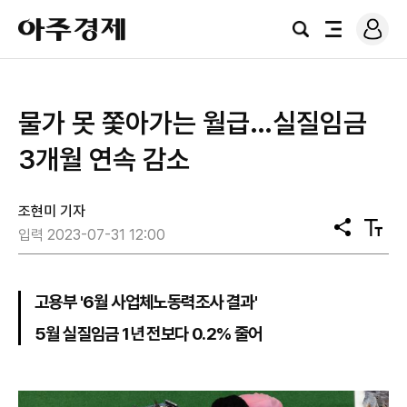
로
아
그
검
전
주
인
색
체
경
메
제
뉴
물가 못 쫓아가는 월급…실질임금
3개월 연속 감소
조현미 기자
공
텍
입력 2023-07-31 12:00
유
스
트
크
기
고용부 '6월 사업체노동력조사 결과'
5월 실질임금 1년 전보다 0.2% 줄어