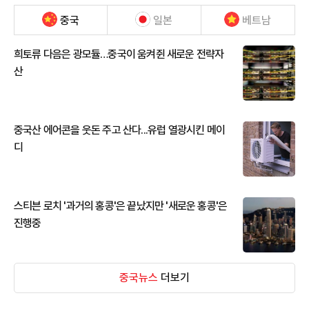
중국
일본
베트남
희토류 다음은 광모듈…중국이 움켜쥔 새로운 전략자
산
중국산 에어콘을 웃돈 주고 산다...유럽 열광시킨 메이
디
스티븐 로치 '과거의 홍콩'은 끝났지만 '새로운 홍콩'은
진행중
중국뉴스
더보기