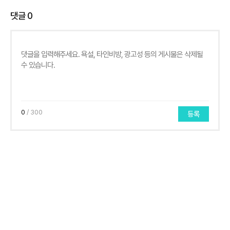
댓글
0
0
/ 300
등록