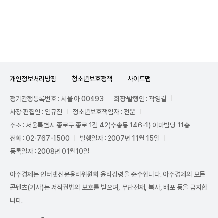
Unmute
개인정보처리방침
청소년보호정책
사이트맵
정기간행등록번호 : 서울 아 00493
회장·발행인 : 곽영길
사장·편집인 : 임규진
청소년보호책임자 : 전운
주소 : 서울특별시 종로구 종로 1길 42(수송동 146-1) 이마빌딩 11층
전화 : 02-767-1500
발행일자 : 2007년 11월 15일
등록일자 : 2008년 01월10일
아주경제는 인터넷신문윤리위원회 윤리강령을 준수합니다. 아주경제의 모든
콘텐츠(기사)는 저작권법의 보호를 받으며, 무단전재, 복사, 배포 등을 금지합
니다.