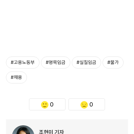
#고용노동부
#명목임금
#실질임금
#물가
#채용
0
0
조현미 기자