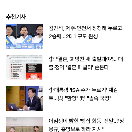
추천기사
김민석, 제주·인천서 정청래 누르고
2승째…2대1 구도 완성
李 "결혼, 희망찬 새 출발돼야"… 대
출·청약 '결혼 페널티' 손본다
李대통령 'ISA·주가 누르기' 재검
토…與 "환영" 野 "졸속 국정"
이임생이 밝힌 '빵집 회동' 전말…"정
몽규, 홍명보로 하라 지시"