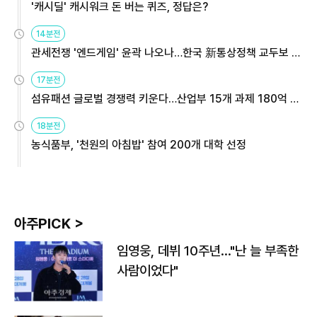
'캐시딜' 캐시워크 돈 버는 퀴즈, 정답은?
14분전
관세전쟁 '엔드게임' 윤곽 나오나…한국 新통상정책 교두보 활
용해야
17분전
섬유패션 글로벌 경쟁력 키운다…산업부 15개 과제 180억 지
원
18분전
농식품부, '천원의 아침밥' 참여 200개 대학 선정
아주PICK >
임영웅, 데뷔 10주년…"난 늘 부족한
사람이었다"