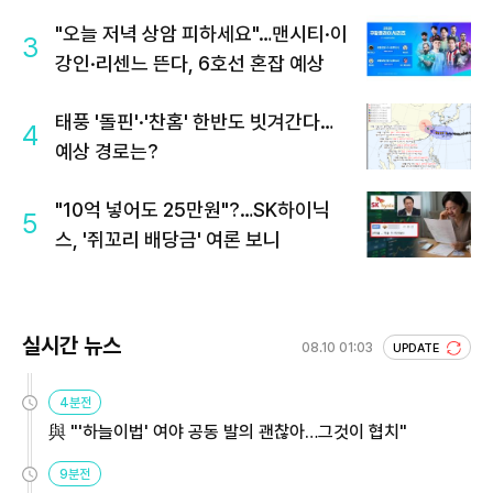
"오늘 저녁 상암 피하세요"…맨시티·이
3
강인·리센느 뜬다, 6호선 혼잡 예상
태풍 '돌핀'·'찬홈' 한반도 빗겨간다…
4
예상 경로는?
"10억 넣어도 25만원"?…SK하이닉
5
스, '쥐꼬리 배당금' 여론 보니
실시간 뉴스
08.10 01:03
UPDATE
4분전
與 "'하늘이법' 여야 공동 발의 괜찮아…그것이 협치"
9분전