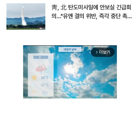
靑, 北 탄도미사일에 안보실 긴급회
의…"유엔 결의 위반, 즉각 중단 촉
구"
더보기
arrow_forward_ios
Mute