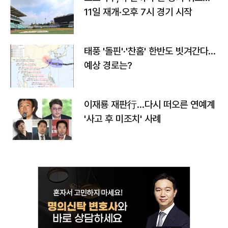
11일 재개·오후 7시 경기 시작
태풍 '돌핀'·'찬홈' 한반도 빗겨간다…
예상 경로는?
이재룡 재판行…다시 떠오른 연예계
'사고 후 미조치' 사례