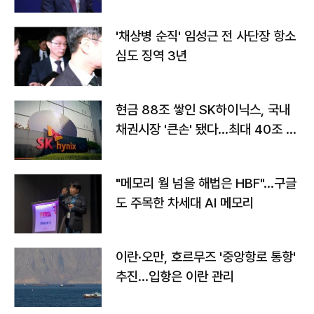
'채상병 순직' 임성근 전 사단장 항소
심도 징역 3년
현금 88조 쌓인 SK하이닉스, 국내
채권시장 '큰손' 됐다…최대 40조 투
자
"메모리 월 넘을 해법은 HBF"…구글
도 주목한 차세대 AI 메모리
이란·오만, 호르무즈 '중앙항로 통항'
추진…입항은 이란 관리