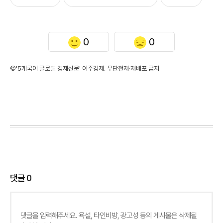
0
0
©'5개국어 글로벌 경제신문' 아주경제. 무단전재·재배포 금지
댓글
0