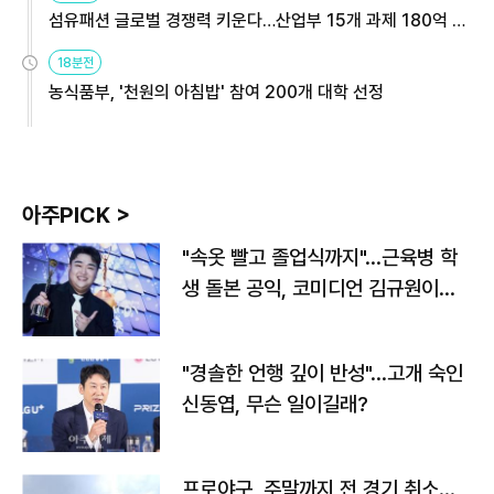
섬유패션 글로벌 경쟁력 키운다…산업부 15개 과제 180억 지
원
18분전
농식품부, '천원의 아침밥' 참여 200개 대학 선정
아주PICK >
"속옷 빨고 졸업식까지"…근육병 학
생 돌본 공익, 코미디언 김규원이었
다
"경솔한 언행 깊이 반성"…고개 숙인
신동엽, 무슨 일이길래?
프로야구, 주말까지 전 경기 취소…