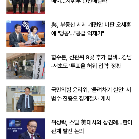
해야…지휘부 헌신해달라"
與, 부동산 세제 개편안 비판 오세훈
에 '맹공'…"공급 억제기"
합수본, 선관위 9곳 추가 압색…강남
·서초도 '투표율 허위 입력' 정황
국민의힘 윤리위, '돌려차기 실언' 서
범수·진종오 징계절차 개시
위성락, 스틸 美대사와 상견례…한미
관계 발전 논의