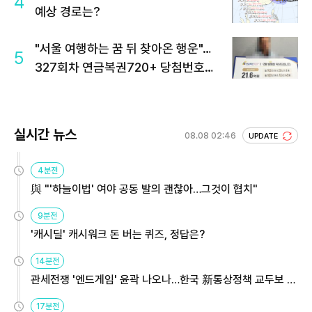
4
예상 경로는?
"서울 여행하는 꿈 뒤 찾아온 행운"…
5
327회차 연금복권720+ 당첨번호조
회 주목
실시간 뉴스
08.08 02:46
UPDATE
4분전
與 "'하늘이법' 여야 공동 발의 괜찮아…그것이 협치"
9분전
'캐시딜' 캐시워크 돈 버는 퀴즈, 정답은?
14분전
관세전쟁 '엔드게임' 윤곽 나오나…한국 新통상정책 교두보 활
용해야
17분전