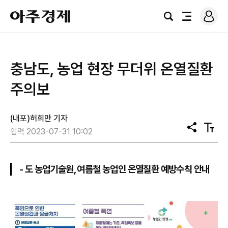
로
아
그
검
전
주
인
색
체
경
메
제
뉴
충남도, 농업 현장 무더위 온열질환
주의보
(내포)허희만 기자
공
텍
입력 2023-07-31 10:02
유
스
트
크
기
- 도 농업기술원, 여름철 농업인 온열질환 예방수칙 안내