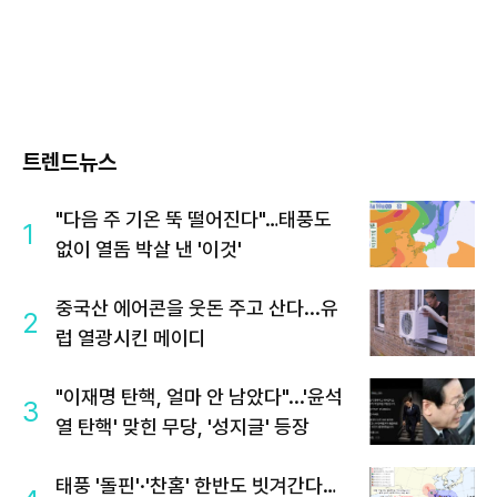
트렌드뉴스
"다음 주 기온 뚝 떨어진다"…태풍도
1
없이 열돔 박살 낸 '이것'
중국산 에어콘을 웃돈 주고 산다...유
2
럽 열광시킨 메이디
"이재명 탄핵, 얼마 안 남았다"...'윤석
3
열 탄핵' 맞힌 무당, '성지글' 등장
태풍 '돌핀'·'찬홈' 한반도 빗겨간다…