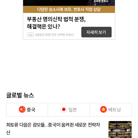
글로벌 뉴스
중국
일본
베트남
희토류 다음은 광모듈…중국이 움켜쥔 새로운 전략자
산