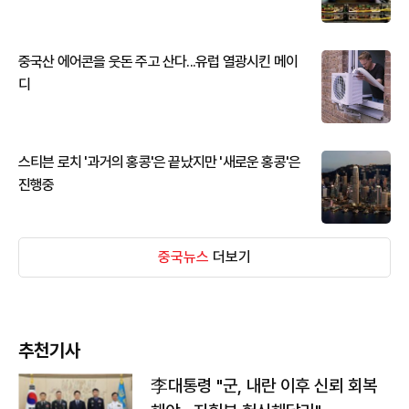
중국산 에어콘을 웃돈 주고 산다...유럽 열광시킨 메이
디
스티븐 로치 '과거의 홍콩'은 끝났지만 '새로운 홍콩'은
진행중
중국뉴스
더보기
추천기사
李대통령 "군, 내란 이후 신뢰 회복