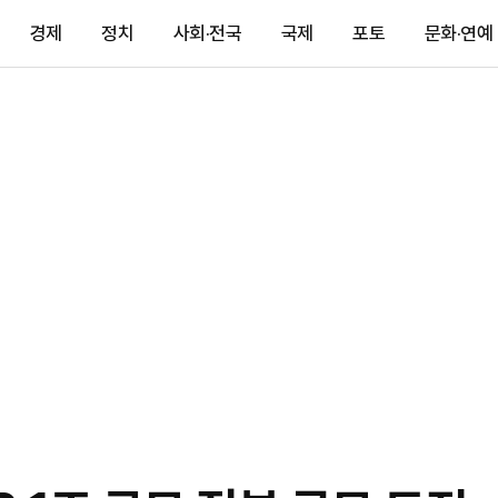
경제
정치
사회·전국
국제
포토
문화·연예