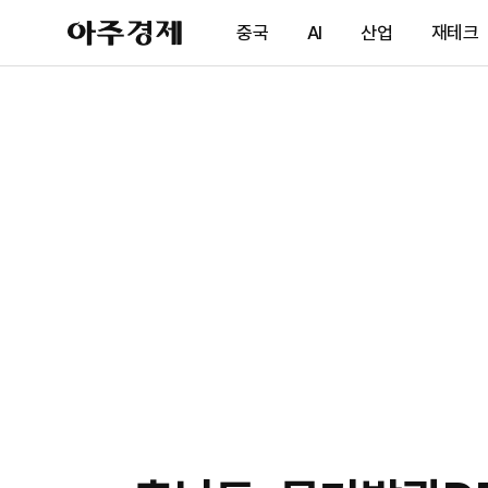
아
중국
AI
산업
재테크
주
경
제