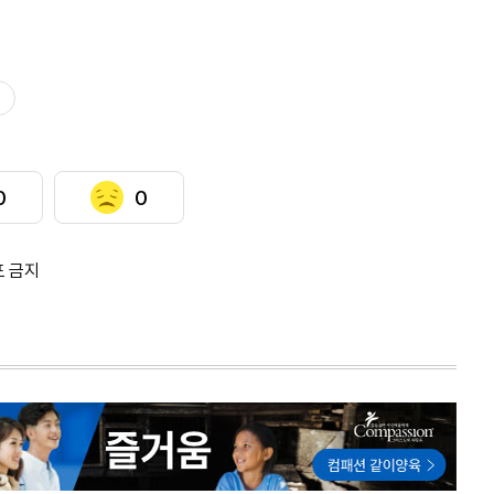
0
0
포 금지