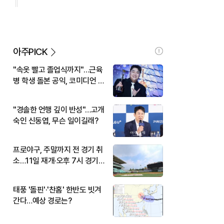
아주PICK
"속옷 빨고 졸업식까지"…근육
병 학생 돌본 공익, 코미디언 김
규원이었다
"경솔한 언행 깊이 반성"…고개
숙인 신동엽, 무슨 일이길래?
프로야구, 주말까지 전 경기 취
소…11일 재개·오후 7시 경기
시작
태풍 '돌핀'·'찬홈' 한반도 빗겨
간다…예상 경로는?