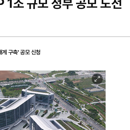
 1조 규모 정부 공모 도전
태계 구축' 공모 신청
이
미
지
확
대