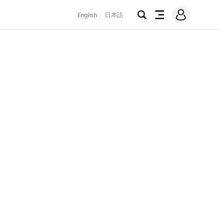
로
English
日本語
그
검
전
인
색
체
메
뉴