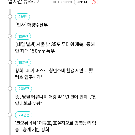
실시간 뉴스
08.07 18:23
UPDATE
8분전
[인사] 해양수산부
16분전
[내일 날씨] 서울 낮 35도 무더위 계속…동해
안 최대 150㎜ 폭우
19분전
황희 "폐기 버스로 청년주택 활용 제안"…野
"1호 입주하라"
20분전
與, 당원 커뮤니티 해킹 약 1년 만에 인지…"전
당대회와 무관"
24분전
'코오롱 4세' 이규호, 호실적으로 경영능력 입
증…승계 기반 강화