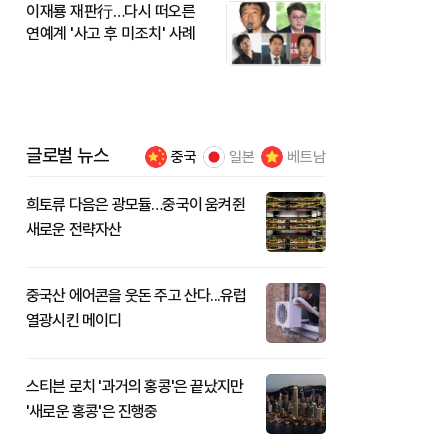
이재룡 재판行…다시 떠오른
연예계 '사고 후 미조치' 사례
글로벌 뉴스
중국
일본
베트남
희토류 다음은 광모듈…중국이 움켜쥔
새로운 전략자산
중국산 에어콘을 웃돈 주고 산다...유럽
열광시킨 메이디
스티븐 로치 '과거의 홍콩'은 끝났지만
'새로운 홍콩'은 진행중