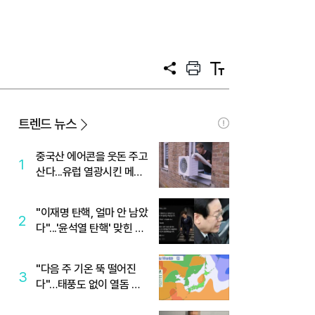
공
프
텍
유
린
스
트
트
크
기
트렌드 뉴스
중국산 에어콘을 웃돈 주고
1
산다...유럽 열광시킨 메이
디
"이재명 탄핵, 얼마 안 남았
2
다"...'윤석열 탄핵' 맞힌 무
당, '성지글' 등장
"다음 주 기온 뚝 떨어진
3
다"…태풍도 없이 열돔 박
살 낸 '이것'