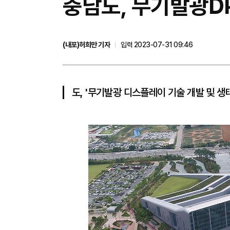
충남도, 무기발광DP
(내포)허희만 기자
입력 2023-07-31 09:46
도, '무기발광 디스플레이 기술 개발 및 생