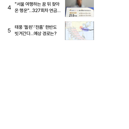
"서울 여행하는 꿈 뒤 찾아
4
온 행운"…327회차 연금
복권720+ 당첨번호조회
주목
태풍 '돌핀'·'찬홈' 한반도
5
빗겨간다…예상 경로는?