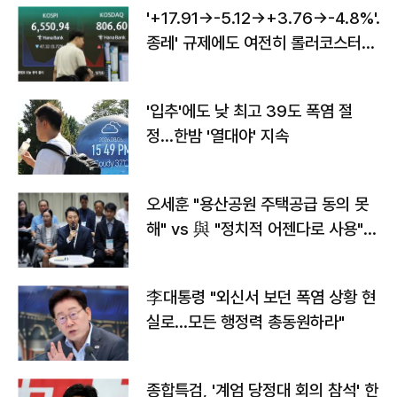
'+17.91→-5.12→+3.76→-4.8%'…'
종레' 규제에도 여전히 롤러코스터
타는 코스피
'입추'에도 낮 최고 39도 폭염 절
정…한밤 '열대야' 지속
오세훈 "용산공원 주택공급 동의 못
해" vs 與 "정치적 어젠다로 사용"
맞불
李대통령 "외신서 보던 폭염 상황 현
실로…모든 행정력 총동원하라"
종합특검, '계엄 당정대 회의 참석' 한