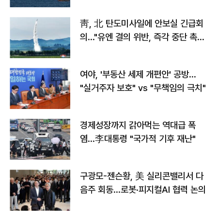
靑, 北 탄도미사일에 안보실 긴급회
의…"유엔 결의 위반, 즉각 중단 촉
구"
여야, '부동산 세제 개편안' 공방…
"실거주자 보호" vs "무책임의 극치"
경제성장까지 갉아먹는 역대급 폭
염…李대통령 "국가적 기후 재난"
구광모-젠슨황, 美 실리콘밸리서 다
음주 회동…로봇·피지컬AI 협력 논의