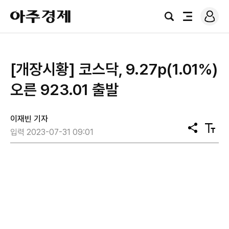
로
아
그
검
전
주
인
색
체
경
메
제
뉴
[개장시황] 코스닥, 9.27p(1.01%)
오른 923.01 출발
이재빈 기자
공
텍
입력 2023-07-31 09:01
유
스
트
크
기