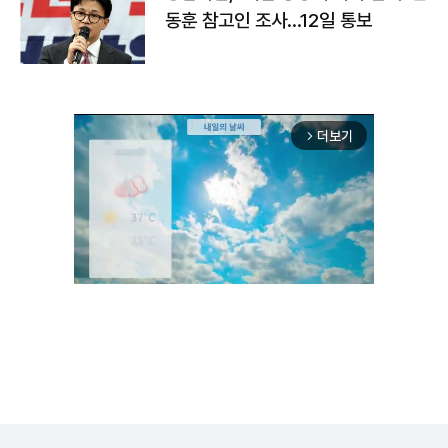
동훈 참고인 조사...12일 통보
더보기
arrow_forward_ios
Unmute