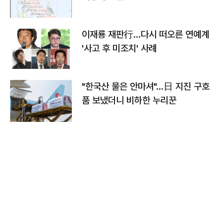
이재룡 재판行…다시 떠오른 연예계
'사고 후 미조치' 사례
"한국산 물은 안마셔"…日 지진 구호
품 보냈더니 비하한 누리꾼