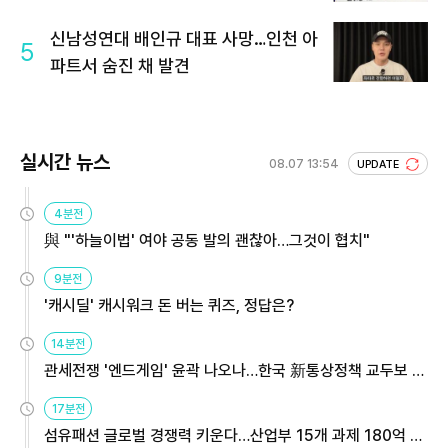
회 주목
신남성연대 배인규 대표 사망…인천 아
5
파트서 숨진 채 발견
실시간 뉴스
08.07 13:54
UPDATE
4분전
與 "'하늘이법' 여야 공동 발의 괜찮아…그것이 협치"
9분전
'캐시딜' 캐시워크 돈 버는 퀴즈, 정답은?
14분전
관세전쟁 '엔드게임' 윤곽 나오나…한국 新통상정책 교두보 활
용해야
17분전
섬유패션 글로벌 경쟁력 키운다…산업부 15개 과제 180억 지