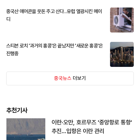
중국산 에어콘을 웃돈 주고 산다...유럽 열광시킨 메이
디
스티븐 로치 '과거의 홍콩'은 끝났지만 '새로운 홍콩'은
진행중
중국뉴스
더보기
추천기사
이란·오만, 호르무즈 '중앙항로 통항'
추진…입항은 이란 관리