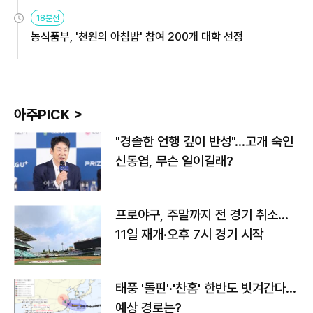
원
18분전
농식품부, '천원의 아침밥' 참여 200개 대학 선정
아주PICK >
"경솔한 언행 깊이 반성"…고개 숙인
신동엽, 무슨 일이길래?
프로야구, 주말까지 전 경기 취소…
11일 재개·오후 7시 경기 시작
태풍 '돌핀'·'찬홈' 한반도 빗겨간다…
예상 경로는?