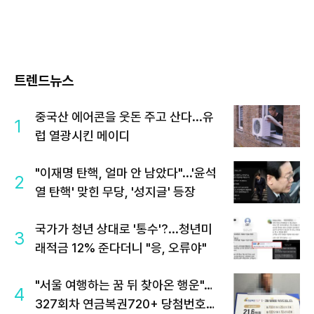
트렌드뉴스
중국산 에어콘을 웃돈 주고 산다...유
1
럽 열광시킨 메이디
"이재명 탄핵, 얼마 안 남았다"...'윤석
2
열 탄핵' 맞힌 무당, '성지글' 등장
국가가 청년 상대로 '통수'?...청년미
3
래적금 12% 준다더니 "응, 오류야"
"서울 여행하는 꿈 뒤 찾아온 행운"…
4
327회차 연금복권720+ 당첨번호조