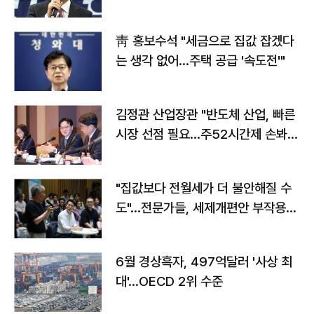
靑 홍보수석 "세금으로 집값 잡겠다
는 생각 없어…주택 공급 '속도전'"
김정관 산업장관 "반도체 산업, 빠른
시장 선점 필요…주52시간제 손봐
야"
"집값보다 전월세가 더 불안해질 수
도"…전문가들, 세제개편안 부작용
우려
6월 경상흑자, 497억달러 '사상 최
대'…OECD 2위 수준