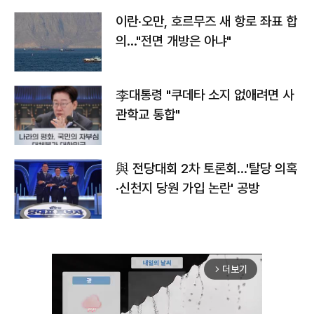
이란·오만, 호르무즈 새 항로 좌표 합
의…"전면 개방은 아냐"
李대통령 "쿠데타 소지 없애려면 사
관학교 통합"
與 전당대회 2차 토론회…'탈당 의혹
·신천지 당원 가입 논란' 공방
더보기
arrow_forward_ios