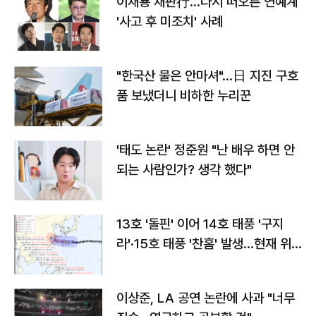
이재룡 재판行…다시 떠오른 연예계
'사고 후 미조치' 사례
"한국산 물은 안마셔"…日 지진 구호
품 보냈더니 비하한 누리꾼
'태도 논란' 정준원 "난 배우 하면 안
되는 사람인가? 생각 했다"
13호 '돌핀' 이어 14호 태풍 '구지
라'·15호 태풍 '찬홈' 발생…현재 위
치와 이동경로는?
이상준, LA 공연 논란에 사과 "너무