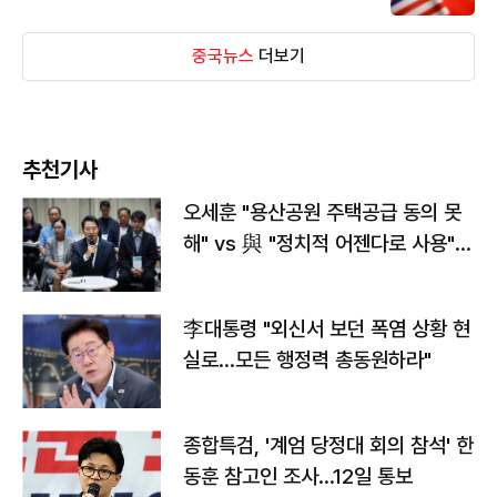
중국뉴스
더보기
추천기사
오세훈 "용산공원 주택공급 동의 못
해" vs 與 "정치적 어젠다로 사용"
맞불
李대통령 "외신서 보던 폭염 상황 현
실로…모든 행정력 총동원하라"
종합특검, '계엄 당정대 회의 참석' 한
동훈 참고인 조사...12일 통보