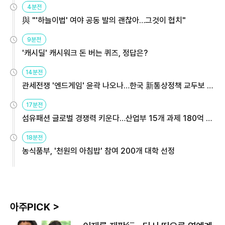
4분전
與 "'하늘이법' 여야 공동 발의 괜찮아…그것이 협치"
9분전
'캐시딜' 캐시워크 돈 버는 퀴즈, 정답은?
14분전
관세전쟁 '엔드게임' 윤곽 나오나…한국 新통상정책 교두보 활
용해야
17분전
섬유패션 글로벌 경쟁력 키운다…산업부 15개 과제 180억 지
원
18분전
농식품부, '천원의 아침밥' 참여 200개 대학 선정
아주PICK >