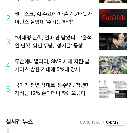
샌디스크, AI 수요에 '매출 4.7배'…가
2
이던스 실망에 '주가는 하락'
"이재명 탄핵, 얼마 안 남았다"...'윤석
3
열 탄핵' 맞힌 무당, '성지글' 등장
두산에너빌리티, SMR 세제 지원·빌
4
게이츠 방한 기대에 5%대 강세
국가가 청년 상대로 '통수'?...청년미
5
래적금 12% 준다더니 "응, 오류야"
실시간 뉴스
08.06 15:30
UPDATE