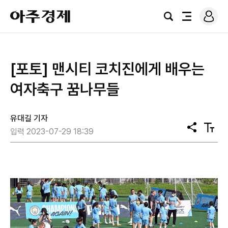
로
아
그
검
전
주
인
색
체
경
메
제
뉴
[포토] 맨시티 코치진에게 배우는
여자축구 꿈나무들
유대길 기자
공
텍
입력 2023-07-29 18:39
유
스
트
크
기