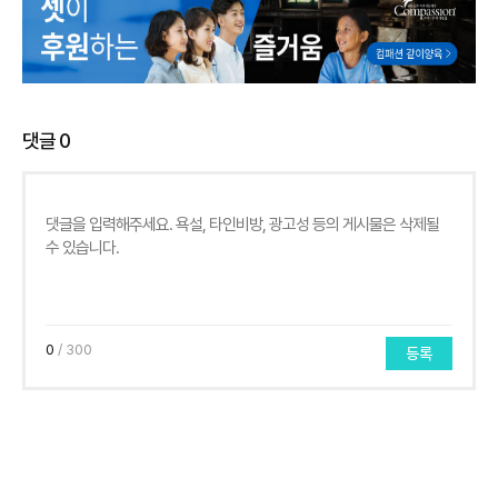
댓글
0
0
/ 300
등록