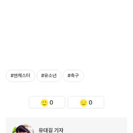
#맨체스터
#유소년
#축구
0
0
유대길 기자