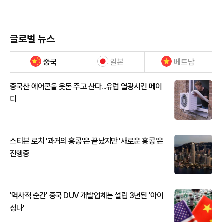
글로벌 뉴스
중국
일본
베트남
중국산 에어콘을 웃돈 주고 산다...유럽 열광시킨 메이
디
스티븐 로치 '과거의 홍콩'은 끝났지만 '새로운 홍콩'은
진행중
'역사적 순간' 중국 DUV 개발업체는 설립 3년된 '아이
성나'