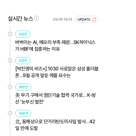
실시간 뉴스
08.06 18:34
UPDATE
4분전
버벅이는 AI, 메모리 부족 때문…SK하이닉스
가 HBF에 집중하는 이유
4분전
[박진영의 비즈+] 1030 사로잡은 삼성 폴더블
폰…9월 공개 앞둔 애플 묘수는
18분전
美 무기 구매서 첨단기술 협력 국가로… K-방
산 '눈부신 발전'
18분전
北, 동해상으로 단거리탄도미사일 발사…42
일 만에 도발