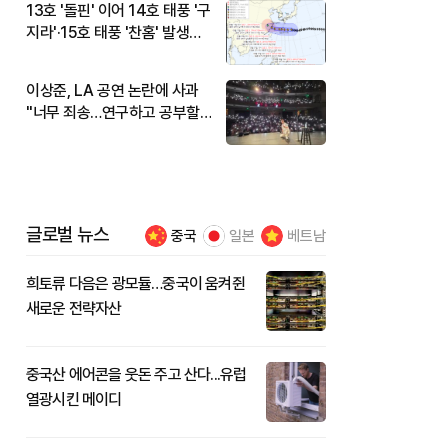
13호 '돌핀' 이어 14호 태풍 '구
지라'·15호 태풍 '찬홈' 발생…
현재 위치와 이동경로는?
이상준, LA 공연 논란에 사과
"너무 죄송…연구하고 공부할
것"
글로벌 뉴스
중국
일본
베트남
희토류 다음은 광모듈…중국이 움켜쥔
새로운 전략자산
중국산 에어콘을 웃돈 주고 산다...유럽
열광시킨 메이디