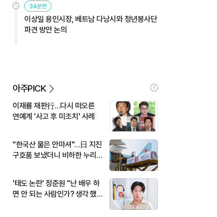
34분전
이상일 용인시장, 베트남 다낭시와 청년봉사단
파견 방안 논의
아주PICK
이재룡 재판行…다시 떠오른
연예계 '사고 후 미조치' 사례
"한국산 물은 안마셔"…日 지진
구호품 보냈더니 비하한 누리
꾼
'태도 논란' 정준원 "난 배우 하
면 안 되는 사람인가? 생각 했
다"