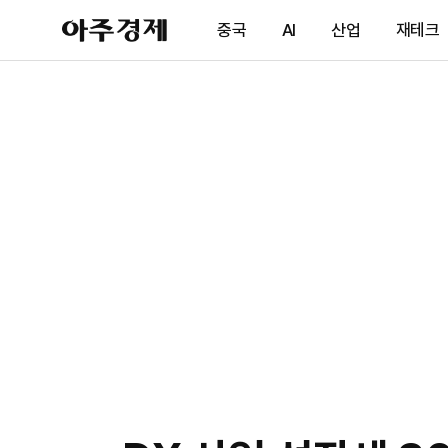
아
중국
AI
산업
재테크
주
경
제