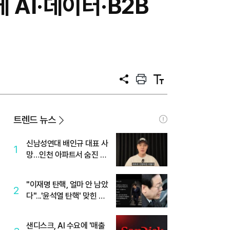
 AI·데이터·B2B
공
프
텍
유
린
스
트
트
크
기
트렌드 뉴스
신남성연대 배인규 대표 사
1
망…인천 아파트서 숨진 채
발견
"이재명 탄핵, 얼마 안 남았
2
다"...'윤석열 탄핵' 맞힌 무
당, '성지글' 등장
샌디스크, AI 수요에 '매출