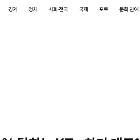
경제
정치
사회·전국
국제
포토
문화·연예