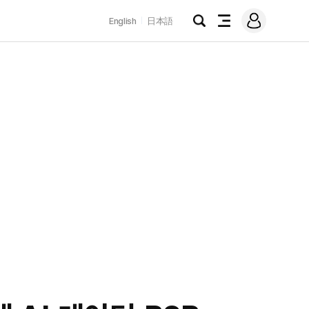
로
English
日本語
그
검
전
인
색
체
메
뉴