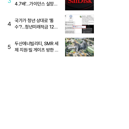
3
4.7배'…가이던스 실망에
'주가는 하락'
국가가 청년 상대로 '통
4
수'?...청년미래적금 12%
준다더니 "응, 오류야"
두산에너빌리티, SMR 세
5
제 지원·빌 게이츠 방한 기
대에 5%대 강세