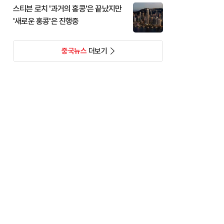
스티븐 로치 '과거의 홍콩'은 끝났지만
'새로운 홍콩'은 진행중
중국뉴스
더보기