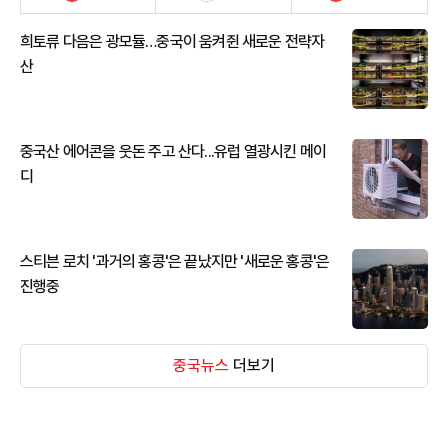
희토류 다음은 광모듈…중국이 움켜쥔 새로운 전략자
산
중국산 에어콘을 웃돈 주고 산다...유럽 열광시킨 메이
디
스티븐 로치 '과거의 홍콩'은 끝났지만 '새로운 홍콩'은
진행중
중국뉴스
더보기