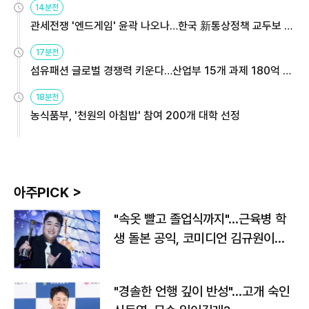
14분전
관세전쟁 '엔드게임' 윤곽 나오나…한국 新통상정책 교두보 활
용해야
17분전
섬유패션 글로벌 경쟁력 키운다…산업부 15개 과제 180억 지
원
18분전
농식품부, '천원의 아침밥' 참여 200개 대학 선정
아주PICK >
"속옷 빨고 졸업식까지"…근육병 학
생 돌본 공익, 코미디언 김규원이었
다
"경솔한 언행 깊이 반성"…고개 숙인