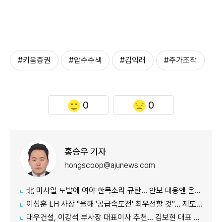
#키움증권
#압수수색
#김익래
#주가조작
0
0
홍승우 기자
hongscoop@ajunews.com
北 미사일 도발에 여야 한목소리 규탄… 안보 대응엔 온도차
이성훈 LH 사장 "올해 '공급속도전' 최우선할 것"… 제도 개선·직원 참여 독려
대우건설, 이강석 부사장 대표이사 추천… 김보현 대표 용퇴