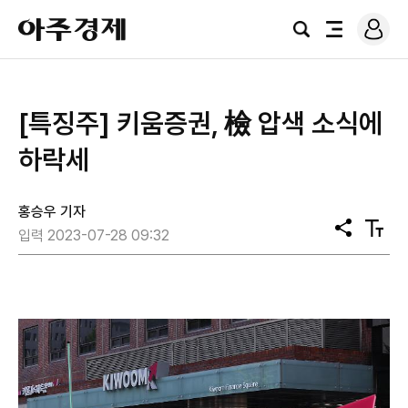
로
아
그
검
전
주
인
색
체
경
메
제
뉴
[특징주] 키움증권, 檢 압색 소식에
하락세
홍승우 기자
공
텍
입력 2023-07-28 09:32
유
스
트
크
기