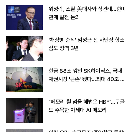
위성락, 스틸 美대사와 상견례…한미
관계 발전 논의
'채상병 순직' 임성근 전 사단장 항소
심도 징역 3년
현금 88조 쌓인 SK하이닉스, 국내
채권시장 '큰손' 됐다…최대 40조 투
자
"메모리 월 넘을 해법은 HBF"…구글
도 주목한 차세대 AI 메모리