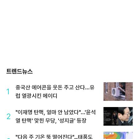
트렌드뉴스
중국산 에어콘을 웃돈 주고 산다...유
1
럽 열광시킨 메이디
"이재명 탄핵, 얼마 안 남았다"...'윤석
2
열 탄핵' 맞힌 무당, '성지글' 등장
"다음 주 기온 뚝 떨어진다"…태풍도