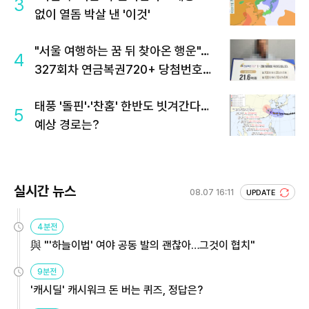
3
없이 열돔 박살 낸 '이것'
"서울 여행하는 꿈 뒤 찾아온 행운"…
4
327회차 연금복권720+ 당첨번호조
회 주목
태풍 '돌핀'·'찬홈' 한반도 빗겨간다…
5
예상 경로는?
실시간 뉴스
08.07 16:11
UPDATE
4분전
與 "'하늘이법' 여야 공동 발의 괜찮아…그것이 협치"
9분전
'캐시딜' 캐시워크 돈 버는 퀴즈, 정답은?