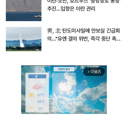
이란·오만, 호르무즈 '중앙항로 통항'
추진…입항은 이란 관리
靑, 北 탄도미사일에 안보실 긴급회
의…"유엔 결의 위반, 즉각 중단 촉
구"
더보기
arrow_forward_ios