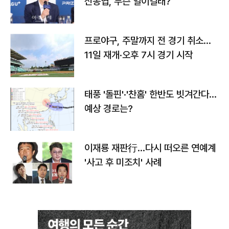
신동엽, 무슨 일이길래?
프로야구, 주말까지 전 경기 취소…
11일 재개·오후 7시 경기 시작
태풍 '돌핀'·'찬홈' 한반도 빗겨간다…
예상 경로는?
이재룡 재판行…다시 떠오른 연예계
'사고 후 미조치' 사례