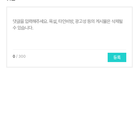
0
/ 300
등록