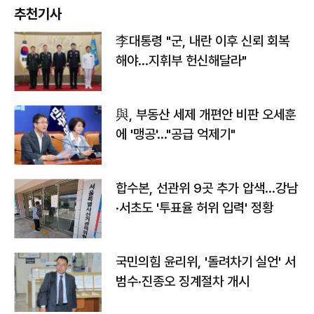
추천기사
李대통령 "군, 내란 이후 신뢰 회복
해야…지휘부 헌신해달라"
與, 부동산 세제 개편안 비판 오세훈
에 '맹공'…"공급 억제기"
합수본, 선관위 9곳 추가 압색…강남
·서초도 '투표율 허위 입력' 정황
국민의힘 윤리위, '돌려차기 실언' 서
범수·진종오 징계절차 개시